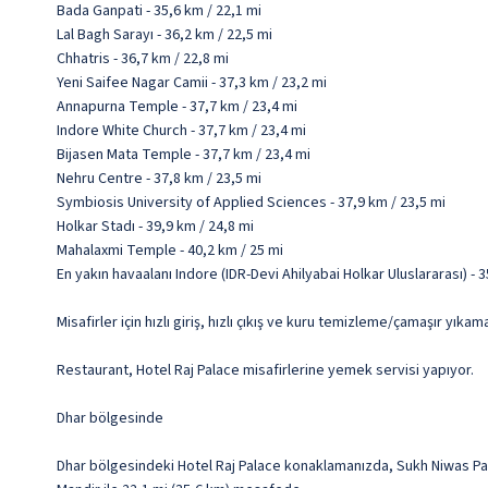
Bada Ganpati - 35,6 km / 22,1 mi
Lal Bagh Sarayı - 36,2 km / 22,5 mi
Chhatris - 36,7 km / 22,8 mi
Yeni Saifee Nagar Camii - 37,3 km / 23,2 mi
Annapurna Temple - 37,7 km / 23,4 mi
Indore White Church - 37,7 km / 23,4 mi
Bijasen Mata Temple - 37,7 km / 23,4 mi
Nehru Centre - 37,8 km / 23,5 mi
Symbiosis University of Applied Sciences - 37,9 km / 23,5 mi
Holkar Stadı - 39,9 km / 24,8 mi
Mahalaxmi Temple - 40,2 km / 25 mi
En yakın havaalanı Indore (IDR-Devi Ahilyabai Holkar Uluslararası) - 3
Misafirler için hızlı giriş, hızlı çıkış ve kuru temizleme/çamaşır yık
Restaurant, Hotel Raj Palace misafirlerine yemek servisi yapıyor.
Dhar bölgesinde
Dhar bölgesindeki Hotel Raj Palace konaklamanızda, Sukh Niwas Palac