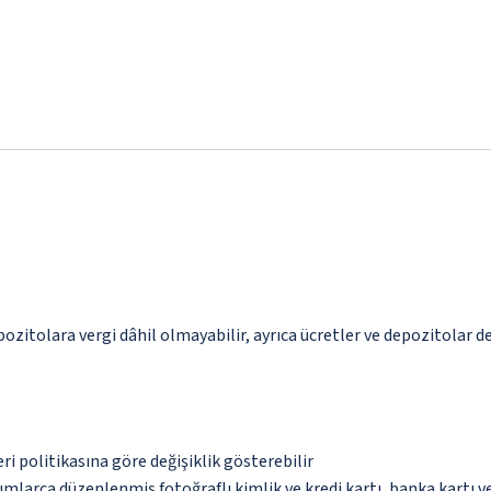
pozitolara vergi dâhil olmayabilir, ayrıca ücretler ve depozitolar de
eri politikasına göre değişiklik gösterebilir
umlarca düzenlenmiş fotoğraflı kimlik ve kredi kartı, banka kartı v