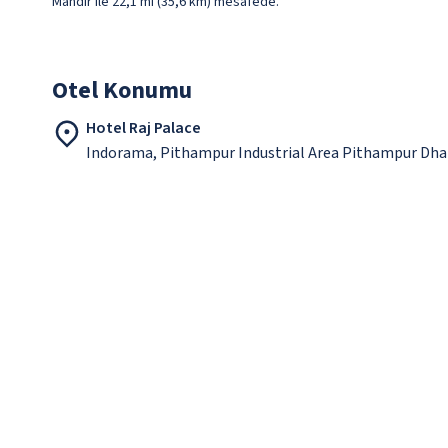
Mandir ile 22,1 mi (35,6 km) mesafede.
Otel Konumu
Hotel Raj Palace
Indorama, Pithampur Industrial Area Pithampur Dha