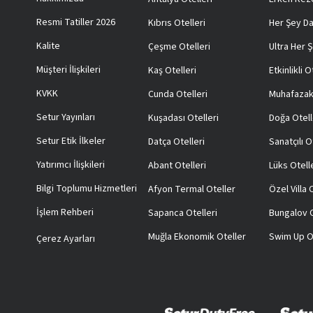
Resmi Tatiller 2026
Kıbrıs Otelleri
Her Şey Da
Kalite
Çeşme Otelleri
Ultra Her Ş
Müşteri İlişkileri
Kaş Otelleri
Etkinlikli O
KVKK
Cunda Otelleri
Muhafazak
Setur Yayınları
Kuşadası Otelleri
Doğa Otell
Setur Etik İlkeler
Datça Otelleri
Sanatçılı O
Yatırımcı İlişkileri
Abant Otelleri
Lüks Otell
Bilgi Toplumu Hizmetleri
Afyon Termal Oteller
Özel Villa
İşlem Rehberi
Sapanca Otelleri
Bungalov O
Muğla Ekonomik Oteller
Swim Up O
Çerez Ayarları