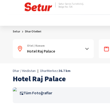
Setur Servis Turistik A.Ş.
Belge No: 728
Setur
Dhar Otelleri
Otel / Konum
Dhar / Hindistan
|
Dhar
Merkez:
36.7
km
Hotel Raj Palace
Tüm Fotoğraflar