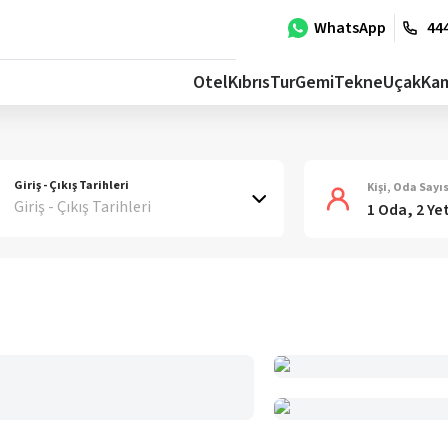
WhatsApp
444
Otel
Kıbrıs
Tur
Gemi
Tekne
Uçak
Ka
Giriş - Çıkış Tarihleri
Kişi, Oda Sayıs
Giriş - Çıkış Tarihleri
1 Oda, 2 Ye