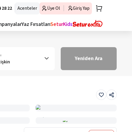
 28 22
Acenteler
Üye Ol
Giriş Yap
mpanyalar
Yaz Fırsatları
SeturKids
ı
Yeniden Ara
tişkin
Haritada Gör