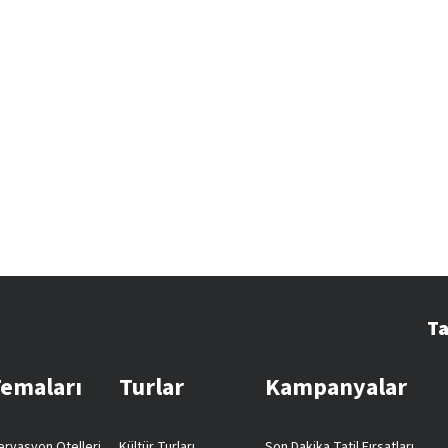
Ta
Temaları
Turlar
Kampanyalar
rvasyon Otelleri
Kültür Turları
Son Dakika Tatil Fırsatları