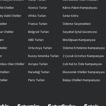
hil Oteller
Vizesiz Turlar
Kıbrıs Paket Kampanyası
ey Dahil Oteller
Afrika Turları
Setur Extra
teller
Fransa Turları
Ödeme Seçenekleri
ar Oteller
Belgrad Turları
Seyahat İptal Güvencesi
eri
ABD Turları
Worldpuan Kampanyası
teller
Orta Asya Turları
Ödeme Erteleme Kampanyası
er
Kuzey Amerika Turları
2 Çocuk Ücretsiz Kampanyası
 Odası Olan Oteller
Avrupa Turları
Çok Kal Az Öde Kampanyası
telleri
Karadağ Turları
Ekonomik Oteller Kampanyası
teller
Paris Turları
Balayı Otelleri Kampanyası