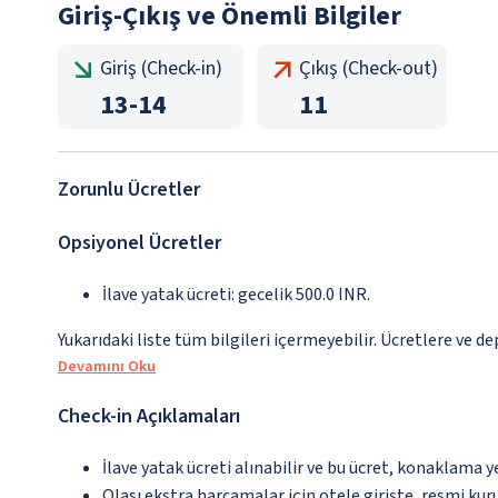
Giriş-Çıkış ve Önemli Bilgiler
Giriş (Check-in)
Çıkış (Check-out)
13
-
14
11
Zorunlu Ücretler
Opsiyonel Ücretler
İlave yatak ücreti: gecelik 500.0 INR.
Yukarıdaki liste tüm bilgileri içermeyebilir. Ücretlere ve de
Devamını Oku
Check-in Açıklamaları
İlave yatak ücreti alınabilir ve bu ücret, konaklama y
Olası ekstra harcamalar için otele girişte, resmi kur