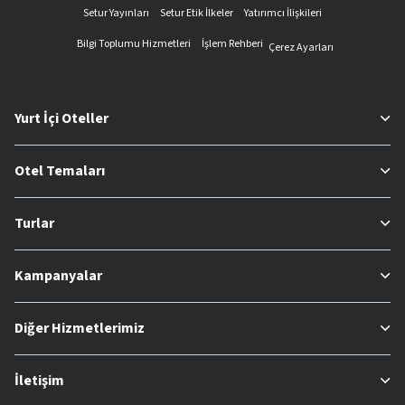
Setur Yayınları
Setur Etik İlkeler
Yatırımcı İlişkileri
Bilgi Toplumu Hizmetleri
İşlem Rehberi
Çerez Ayarları
Yurt İçi Oteller
Otel Temaları
Turlar
Kampanyalar
Diğer Hizmetlerimiz
İletişim