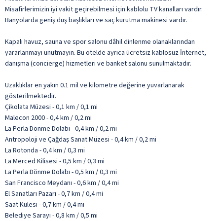
Misafirlerimizin iyi vakit geçirebilmesi için kablolu TV kanalları vardır.
Banyolarda geniş duş başlıkları ve saç kurutma makinesi vardır.
Kapalı havuz, sauna ve spor salonu dâhil dinlenme olanaklarından
yararlanmayı unutmayın. Bu otelde ayrıca ücretsiz kablosuz İnternet,
danışma (concierge) hizmetleri ve banket salonu sunulmaktadır.
Uzaklıklar en yakın 0.1 mil ve kilometre değerine yuvarlanarak
gösterilmektedir.
Çikolata Müzesi - 0,1 km / 0,1 mi
Malecon 2000 - 0,4 km / 0,2 mi
La Perla Dönme Dolabı - 0,4 km / 0,2 mi
Antropoloji ve Çağdaş Sanat Müzesi - 0,4 km / 0,2 mi
La Rotonda - 0,4 km / 0,3 mi
La Merced Kilisesi - 0,5 km / 0,3 mi
La Perla Dönme Dolabı - 0,5 km / 0,3 mi
San Francisco Meydanı - 0,6 km / 0,4 mi
El Sanatları Pazarı - 0,7 km / 0,4 mi
Saat Kulesi - 0,7 km / 0,4 mi
Belediye Sarayı - 0,8 km / 0,5 mi