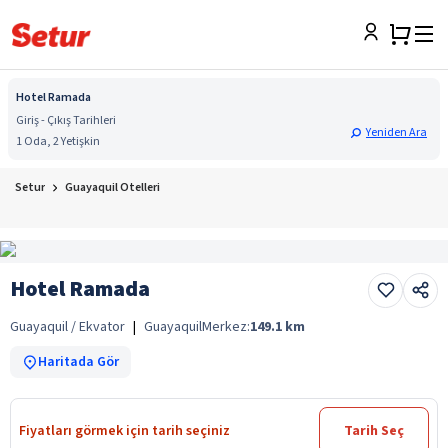
Hotel Ramada
Giriş - Çıkış Tarihleri
Yeniden Ara
1 Oda, 2 Yetişkin
Setur
Guayaquil Otelleri
Hotel Ramada
Guayaquil / Ekvator
|
Guayaquil
Merkez:
149.1
km
Haritada Gör
Fiyatları görmek için tarih seçiniz
Tarih Seç