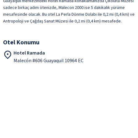
Guayaquil merkezindeki Hotel Ramada konaklamanızda Çikolata Müzesi
sadece birkaç adım ötenizde, Malecon 2000 ise 5 dakikalık yürüme
mesafesinde olacak. Bu otel La Perla Dönme Dolabı ile 0,2 mi (0,4 km) ve
Antropoloji ve Çağdaş Sanat Müzesi ile 0,2 mi (0,4 km) mesafede.
Otel Konumu
Hotel Ramada
Malecón #606 Guayaquil 10964 EC