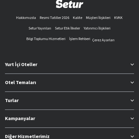
Hakkımızda
Resmi Tatiller 2026
Kalite
Müşteri İlişkileri
KVKK
Setur Yayınları
Setur Etik İlkeler
Yatırımcı İlişkileri
Bilgi Toplumu Hizmetleri
İşlem Rehberi
Çerez Ayarları
Yurt İçi Oteller
Otel Temaları
Turlar
Kampanyalar
Diğer Hizmetlerimiz