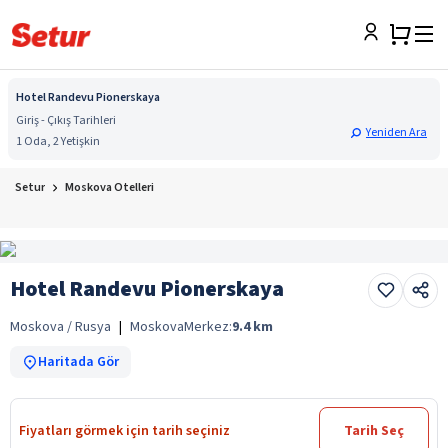
Hotel Randevu Pionerskaya
Giriş - Çıkış Tarihleri
Yeniden Ara
1 Oda, 2 Yetişkin
Setur
Moskova Otelleri
Hotel Randevu Pionerskaya
Moskova / Rusya
|
Moskova
Merkez:
9.4
km
Haritada Gör
Fiyatları görmek için tarih seçiniz
Tarih Seç