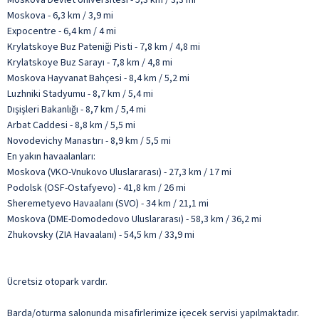
Moskova - 6,3 km / 3,9 mi
Expocentre - 6,4 km / 4 mi
Krylatskoye Buz Pateniği Pisti - 7,8 km / 4,8 mi
Krylatskoye Buz Sarayı - 7,8 km / 4,8 mi
Moskova Hayvanat Bahçesi - 8,4 km / 5,2 mi
Luzhniki Stadyumu - 8,7 km / 5,4 mi
Dışişleri Bakanlığı - 8,7 km / 5,4 mi
Arbat Caddesi - 8,8 km / 5,5 mi
Novodevichy Manastırı - 8,9 km / 5,5 mi
En yakın havaalanları:
Moskova (VKO-Vnukovo Uluslararası) - 27,3 km / 17 mi
Podolsk (OSF-Ostafyevo) - 41,8 km / 26 mi
Sheremetyevo Havaalanı (SVO) - 34 km / 21,1 mi
Moskova (DME-Domodedovo Uluslararası) - 58,3 km / 36,2 mi
Zhukovsky (ZIA Havaalanı) - 54,5 km / 33,9 mi
Ücretsiz otopark vardır.
Barda/oturma salonunda misafirlerimize içecek servisi yapılmaktadır.