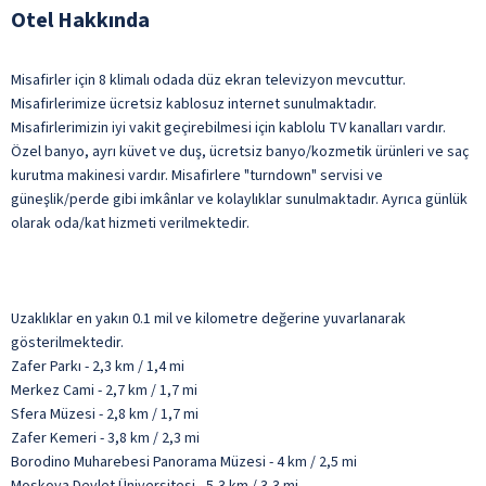
Otel Hakkında
Misafirler için 8 klimalı odada düz ekran televizyon mevcuttur.
Misafirlerimize ücretsiz kablosuz internet sunulmaktadır.
Misafirlerimizin iyi vakit geçirebilmesi için kablolu TV kanalları vardır.
Özel banyo, ayrı küvet ve duş, ücretsiz banyo/kozmetik ürünleri ve saç
kurutma makinesi vardır. Misafirlere "turndown" servisi ve
güneşlik/perde gibi imkânlar ve kolaylıklar sunulmaktadır. Ayrıca günlük
olarak oda/kat hizmeti verilmektedir.
Uzaklıklar en yakın 0.1 mil ve kilometre değerine yuvarlanarak
gösterilmektedir.
Zafer Parkı - 2,3 km / 1,4 mi
Merkez Cami - 2,7 km / 1,7 mi
Sfera Müzesi - 2,8 km / 1,7 mi
Zafer Kemeri - 3,8 km / 2,3 mi
Borodino Muharebesi Panorama Müzesi - 4 km / 2,5 mi
Moskova Devlet Üniversitesi - 5,3 km / 3,3 mi