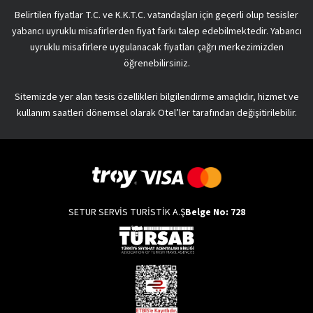
Belirtilen fiyatlar T.C. ve K.K.T.C. vatandaşları için geçerli olup tesisler
yabancı uyruklu misafirlerden fiyat farkı talep edebilmektedir. Yabancı
uyruklu misafirlere uygulanacak fiyatları çağrı merkezimizden
öğrenebilirsiniz.
Sitemizde yer alan tesis özellikleri bilgilendirme amaçlıdır, hizmet ve
kullanım saatleri dönemsel olarak Otel’ler tarafından değişitirilebilir.
SETUR SERVİS TURİSTİK A.Ş
Belge No: 728