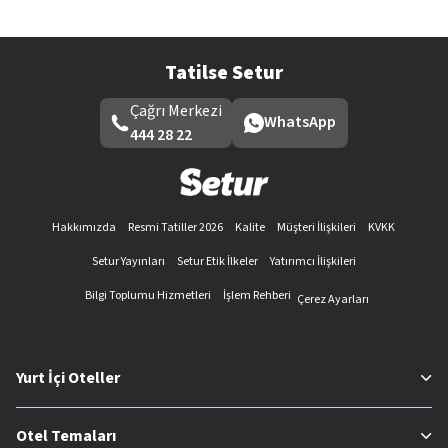
Tatilse Setur
Çağrı Merkezi
WhatsApp
444 28 22
Hakkımızda
Resmi Tatiller 2026
Kalite
Müşteri İlişkileri
KVKK
Setur Yayınları
Setur Etik İlkeler
Yatırımcı İlişkileri
Bilgi Toplumu Hizmetleri
İşlem Rehberi
Çerez Ayarları
Yurt İçi Oteller
Otel Temaları