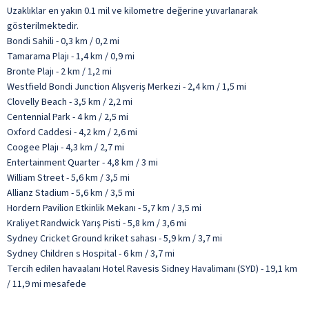
Uzaklıklar en yakın 0.1 mil ve kilometre değerine yuvarlanarak
gösterilmektedir.
Bondi Sahili - 0,3 km / 0,2 mi
Tamarama Plajı - 1,4 km / 0,9 mi
Bronte Plajı - 2 km / 1,2 mi
Westfield Bondi Junction Alışveriş Merkezi - 2,4 km / 1,5 mi
Clovelly Beach - 3,5 km / 2,2 mi
Centennial Park - 4 km / 2,5 mi
Oxford Caddesi - 4,2 km / 2,6 mi
Coogee Plajı - 4,3 km / 2,7 mi
Entertainment Quarter - 4,8 km / 3 mi
William Street - 5,6 km / 3,5 mi
Allianz Stadium - 5,6 km / 3,5 mi
Hordern Pavilion Etkinlik Mekanı - 5,7 km / 3,5 mi
Kraliyet Randwick Yarış Pisti - 5,8 km / 3,6 mi
Sydney Cricket Ground kriket sahası - 5,9 km / 3,7 mi
Sydney Children s Hospital - 6 km / 3,7 mi
Tercih edilen havaalanı Hotel Ravesis Sidney Havalimanı (SYD) - 19,1 km
/ 11,9 mi mesafede