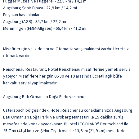
Fugger Müzesi ve Fuggerei - 22,8 km / 14,2 mi
Augsburg Şehir Binası - 22,9 km / 14,2 mi
En yakın havaalanları:
Augsburg (AGB) - 35,7 km / 22,2 mi
Memmingen (FMM-Allgaeu) - 66,4 km / 41,2 mi
Misafirler için valiz dolabı ve Otomatik satış makinesi vardır. Ücretsiz
otopark vardır.
Reischenau Restaurant, Hotel Reischenau misafirlerine yemek servisi
yapıyor. Misafirlere her gün 06.30 ve 10 arasında ücretli açık büfe
kahvaltı servisi yapılmaktadır.
Augsburg Batı Ormanları Doğa Parkı yakınında
Ustersbach bölgesindeki Hotel Reischenau konaklamanızda Augsburg
Batı Ormanları Doğa Parkı ve Ursberg Manastırı ile 15 dakika sürüş
mesafesinde konaklayacaksınız. Bu otel LEGOLAND® Deutschland ile
25,7 mi (41,4 km) ve Şehir Tiyatrosu ile 13,6 mi (21,9 km) mesafede.