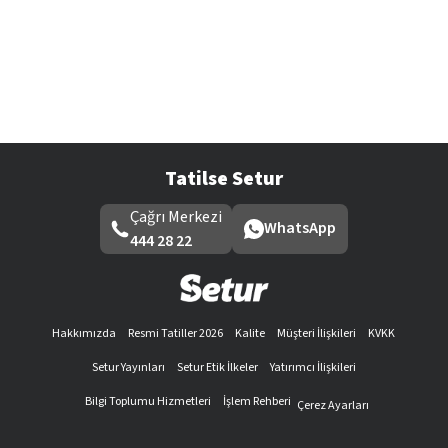
Tatilse Setur
Çağrı Merkezi
WhatsApp
444 28 22
Hakkımızda
Resmi Tatiller 2026
Kalite
Müşteri İlişkileri
KVKK
Setur Yayınları
Setur Etik İlkeler
Yatırımcı İlişkileri
Bilgi Toplumu Hizmetleri
İşlem Rehberi
Çerez Ayarları