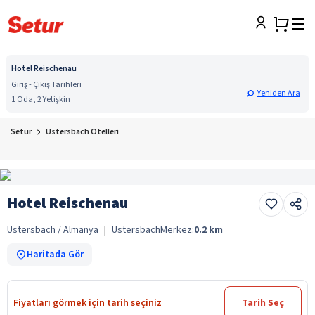
Hotel Reischenau
Giriş - Çıkış Tarihleri
Yeniden Ara
1 Oda, 2 Yetişkin
Setur
Ustersbach Otelleri
Hotel Reischenau
Ustersbach / Almanya
|
Ustersbach
Merkez:
0.2
km
Haritada Gör
Fiyatları görmek için tarih seçiniz
Tarih Seç