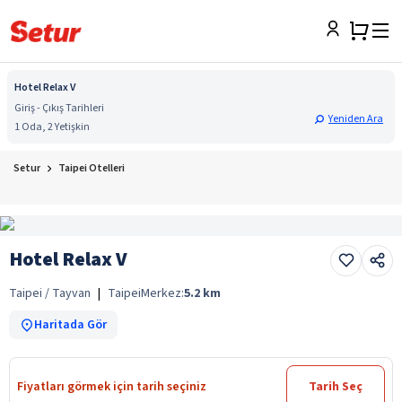
Hotel Relax V
Giriş - Çıkış Tarihleri
Yeniden Ara
1 Oda, 2 Yetişkin
Setur
Taipei Otelleri
Hotel Relax V
Taipei / Tayvan
|
Taipei
Merkez:
5.2
km
Haritada Gör
Fiyatları görmek için tarih seçiniz
Tarih Seç