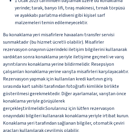
1 Ocak 2025 tarihinden başlamak üzere bu konaklama
yerinde; tarak, banyo lifi, tıraş makinesi, tırnak törpüsü
ve ayakkabı parlatma eldiveni gibi kişisel sarf
malzemeleri temin edilemeyecektir.
Bu konaklama yeri misafirlere havaalanı transfer servisi
sunmaktadır (bu hizmet ücretli olabilir). Misafirler
rezervasyon onayının üzerindeki iletişim bilgilerini kullanarak
vardıktan sonra konaklama yeriyle iletişime geçmeli ve varış
ayrıntılarını konaklama yerine bildirmelidir. Resepsiyon
çalışanları konaklama yerine varışta misafirleri karşılayacaktır.
Rezervasyon yapmak için kullanılan kredi kartının giriş
sırasında kart sahibi tarafından fotoğraflı kimlikle birlikte
gösterilmesi gerekmektedir. Diğer ayarlamalar, varıştan önce
konaklama yeriyle görüşülerek
gerçekleştirilmelidir.Sorularınız için lütfen rezervasyon
onayındaki bilgileri kullanarak konaklama yeriyle irtibat kurun.
Konaklama yeri tarafından sağlanan bilgiler, otomatik çeviri
araçları kullanılarak çevrilmiş olabilir.