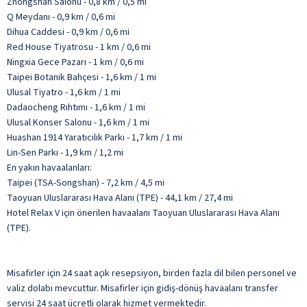
Zhongshan Salonu - 0,8 km / 0,5 mi
Q Meydanı - 0,9 km / 0,6 mi
Dihua Caddesi - 0,9 km / 0,6 mi
Red House Tiyatrosu - 1 km / 0,6 mi
Ningxia Gece Pazarı - 1 km / 0,6 mi
Taipei Botanik Bahçesi - 1,6 km / 1 mi
Ulusal Tiyatro - 1,6 km / 1 mi
Dadaocheng Rıhtımı - 1,6 km / 1 mi
Ulusal Konser Salonu - 1,6 km / 1 mi
Huashan 1914 Yaratıcılık Parkı - 1,7 km / 1 mi
Lin-Sen Parkı - 1,9 km / 1,2 mi
En yakın havaalanları:
Taipei (TSA-Songshan) - 7,2 km / 4,5 mi
Taoyuan Uluslararası Hava Alanı (TPE) - 44,1 km / 27,4 mi
Hotel Relax V için önerilen havaalanı Taoyuan Uluslararası Hava Alanı
(TPE).
Misafirler için 24 saat açık resepsiyon, birden fazla dil bilen personel ve
valiz dolabı mevcuttur. Misafirler için gidiş-dönüş havaalanı transfer
servisi 24 saat ücretli olarak hizmet vermektedir.