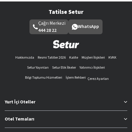
Tatilse Setur
Çağrı Merkezi
WhatsApp
444 28 22
Hakkımızda
Resmi Tatiller 2026
Kalite
Müşteri İlişkileri
KVKK
Setur Yayınları
Setur Etik İlkeler
Yatırımcı İlişkileri
Bilgi Toplumu Hizmetleri
İşlem Rehberi
Çerez Ayarları
Yurt İçi Oteller
Otel Temaları