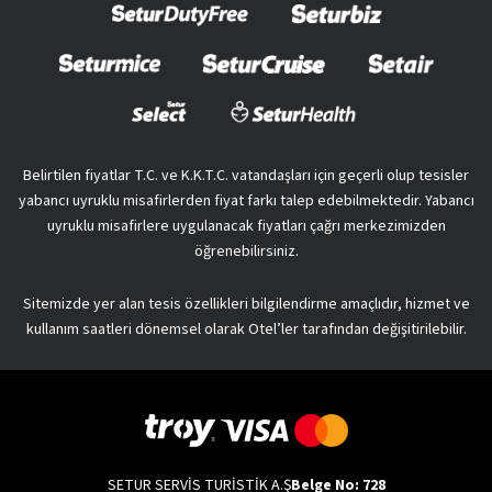
Belirtilen fiyatlar T.C. ve K.K.T.C. vatandaşları için geçerli olup tesisler
yabancı uyruklu misafirlerden fiyat farkı talep edebilmektedir. Yabancı
uyruklu misafirlere uygulanacak fiyatları çağrı merkezimizden
öğrenebilirsiniz.
Sitemizde yer alan tesis özellikleri bilgilendirme amaçlıdır, hizmet ve
kullanım saatleri dönemsel olarak Otel’ler tarafından değişitirilebilir.
SETUR SERVİS TURİSTİK A.Ş
Belge No: 728