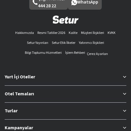
WhatsApp
444 28 22
Hakkımızda
Resmi Tatiller 2026
Kalite
Müşteri İlişkileri
KVKK
Setur Yayınları
Setur Etik İlkeler
Yatırımcı İlişkileri
Bilgi Toplumu Hizmetleri
İşlem Rehberi
Çerez Ayarları
Yurt İçi Oteller
Otel Temaları
Turlar
Kampanyalar