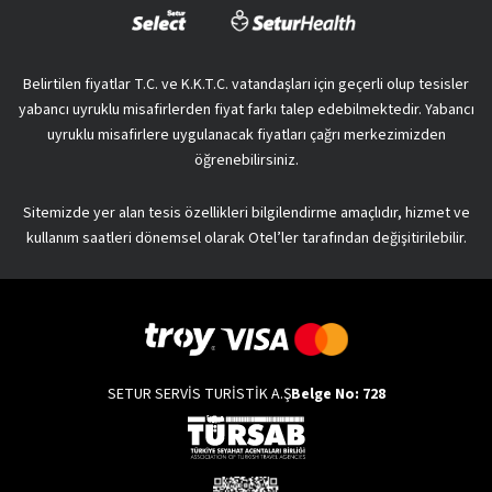
Belirtilen fiyatlar T.C. ve K.K.T.C. vatandaşları için geçerli olup tesisler
yabancı uyruklu misafirlerden fiyat farkı talep edebilmektedir. Yabancı
uyruklu misafirlere uygulanacak fiyatları çağrı merkezimizden
öğrenebilirsiniz.
Sitemizde yer alan tesis özellikleri bilgilendirme amaçlıdır, hizmet ve
kullanım saatleri dönemsel olarak Otel’ler tarafından değişitirilebilir.
SETUR SERVİS TURİSTİK A.Ş
Belge No: 728