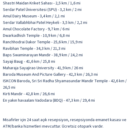
Shastri Maidan Kriket Sahası - 2,5 km / 1,6 mi
Serdar Patel Üniversitesi (SPU) - 3,2 km / 2 mi
Amul Dairy Museum - 3,4 km / 2,1 mi
Serdar Vallabhbhai Patel Heykeli - 3,5 km / 2,2 mi
Amul Chocolate Factory - 9,7 km / 6 mi
Dwarkadhish Temple - 10,9 km / 6,8 mi
Ranchhodrai Dakor Temple - 25,6 km / 15,9 mi
Ravibhan Temple - 34,3 km / 21,3 mi
Baps Swaminarayan Mandir - 38,9 km / 24,2 mi
Sayaji Baug - 41,6 km / 25,8 mi
Maharaja Sayajirao University - 41,9 km / 26 mi
Baroda Museum And Picture Gallery - 42,3 km / 26,3 mi
ISKCON Baroda, Sri Sri Radha Shyamasundar Mandir Temple - 42,6 km /
26,5 mi
Kirti Mandir - 42,8 km / 26,6 mi
En yakın havaalanı Vadodara (BDQ) - 47,3 km / 29,4 mi
Misafirler için 24 saat açık resepsiyon, resepsiyonda emanet kasası ve
ATM/banka hizmetleri mevcuttur. Ücretsiz otopark vardır.