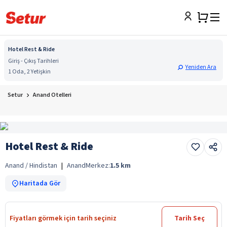
Hotel Rest & Ride
Giriş - Çıkış Tarihleri
Yeniden Ara
1 Oda, 2 Yetişkin
Setur
Anand Otelleri
Hotel Rest & Ride
Anand / Hindistan
|
Anand
Merkez:
1.5
km
Haritada Gör
Fiyatları görmek için tarih seçiniz
Tarih Seç