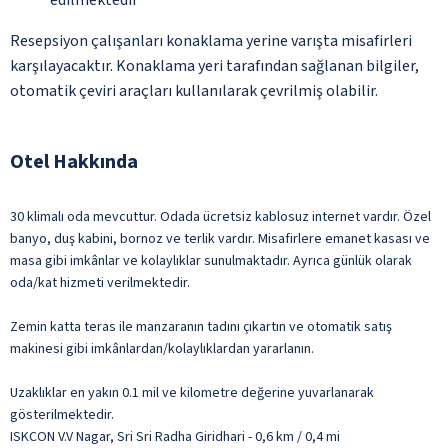
Resepsiyon çalışanları konaklama yerine varışta misafirleri
karşılayacaktır. Konaklama yeri tarafından sağlanan bilgiler,
otomatik çeviri araçları kullanılarak çevrilmiş olabilir.
Otel Hakkında
30 klimalı oda mevcuttur. Odada ücretsiz kablosuz internet vardır. Özel
banyo, duş kabini, bornoz ve terlik vardır. Misafirlere emanet kasası ve
masa gibi imkânlar ve kolaylıklar sunulmaktadır. Ayrıca günlük olarak
oda/kat hizmeti verilmektedir.
Zemin katta teras ile manzaranın tadını çıkartın ve otomatik satış
makinesi gibi imkânlardan/kolaylıklardan yararlanın.
Uzaklıklar en yakın 0.1 mil ve kilometre değerine yuvarlanarak
gösterilmektedir.
ISKCON V.V Nagar, Sri Sri Radha Giridhari - 0,6 km / 0,4 mi