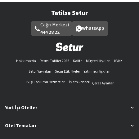
Tatilse Setur
Çağrı Merkezi
WhatsApp
444 28 22
Hakkımızda
Resmi Tatiller 2026
Kalite
Müşteri İlişkileri
KVKK
Setur Yayınları
Setur Etik İlkeler
Yatırımcı İlişkileri
Bilgi Toplumu Hizmetleri
İşlem Rehberi
Çerez Ayarları
Yurt İçi Oteller
Otel Temaları