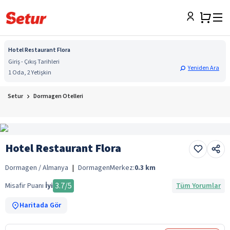
Hotel Restaurant Flora
Giriş - Çıkış Tarihleri
Yeniden Ara
1 Oda, 2 Yetişkin
Setur
Dormagen Otelleri
Hotel Restaurant Flora
Dormagen / Almanya
|
Dormagen
Merkez:
0.3
km
3.7
/5
Misafir Puanı
İyi
Tüm Yorumlar
Haritada Gör