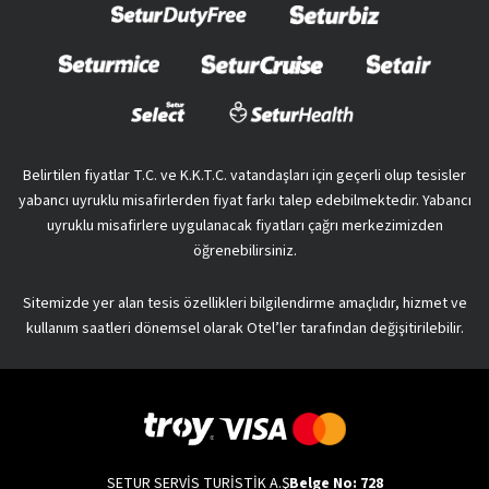
Belirtilen fiyatlar T.C. ve K.K.T.C. vatandaşları için geçerli olup tesisler
yabancı uyruklu misafirlerden fiyat farkı talep edebilmektedir. Yabancı
uyruklu misafirlere uygulanacak fiyatları çağrı merkezimizden
öğrenebilirsiniz.
Sitemizde yer alan tesis özellikleri bilgilendirme amaçlıdır, hizmet ve
kullanım saatleri dönemsel olarak Otel’ler tarafından değişitirilebilir.
SETUR SERVİS TURİSTİK A.Ş
Belge No: 728