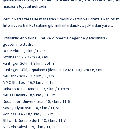
günlük olarak oda/kat hizmeti verilmektedir. Ayrıca misafirler ütü/ütü
masası isteyebilmektedir.
Zemin katta teras ile manzaranın tadını çıkartın ve ücretsiz kablosuz
İnternet ve banket salonu gibi imkânlardan/kolaylıklardan yararlanın.
Uzaklıklar en yakın 0.1 mil ve kilometre değerine yuvarlanarak
gösterilmektedir.
Ren Nehri - 1,9 km / 1,2 mi
Strabeach - 6,9 km / 4,3 mi
Fühlinger Gölü - 8,8 km / 5,4 mi
Fuhlinger Gölü, Aqualand Eğlence Havuzu - 10,1 km / 6,3 mi
Neuland-Park - 14,4 km / 8,9 mi
MMC Studios - 16,2 km / 10,1 mi
Üniversite Hastanesi - 17,5 km / 10,9 mi
Neuss Limanı - 18,5 km / 11,5 mi
Düsseldorf Üniversitesi - 18,7 km / 11,6 mi
Savoy Tiyatrosu - 18,7 km / 11,6 mi
Konigsallee - 18,9 km / 11,7 mi
Stilwerk Duesseldorf - 18,9 km / 11,7 mi
Mickeln Kalesi - 19,1 km / 11,8 mi