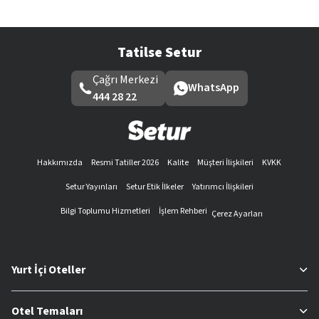
Tatilse Setur
Çağrı Merkezi
WhatsApp
444 28 22
Hakkımızda
Resmi Tatiller 2026
Kalite
Müşteri İlişkileri
KVKK
Setur Yayınları
Setur Etik İlkeler
Yatırımcı İlişkileri
Bilgi Toplumu Hizmetleri
İşlem Rehberi
Çerez Ayarları
Yurt İçi Oteller
Otel Temaları