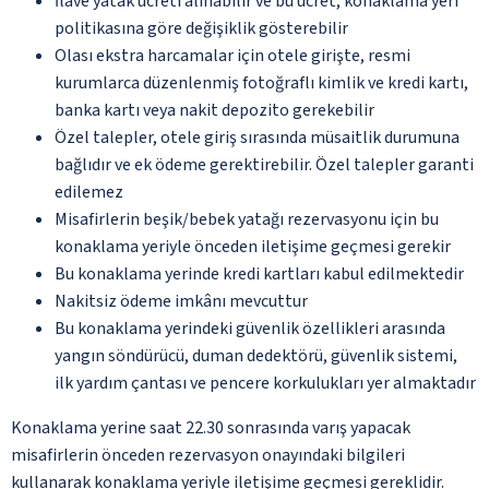
İlave yatak ücreti alınabilir ve bu ücret, konaklama yeri
politikasına göre değişiklik gösterebilir
Olası ekstra harcamalar için otele girişte, resmi
kurumlarca düzenlenmiş fotoğraflı kimlik ve kredi kartı,
banka kartı veya nakit depozito gerekebilir
Özel talepler, otele giriş sırasında müsaitlik durumuna
bağlıdır ve ek ödeme gerektirebilir. Özel talepler garanti
edilemez
Misafirlerin beşik/bebek yatağı rezervasyonu için bu
konaklama yeriyle önceden iletişime geçmesi gerekir
Bu konaklama yerinde kredi kartları kabul edilmektedir
Nakitsiz ödeme imkânı mevcuttur
Bu konaklama yerindeki güvenlik özellikleri arasında
yangın söndürücü, duman dedektörü, güvenlik sistemi,
ilk yardım çantası ve pencere korkulukları yer almaktadır
Konaklama yerine saat 22.30 sonrasında varış yapacak
misafirlerin önceden rezervasyon onayındaki bilgileri
kullanarak konaklama yeriyle iletişime geçmesi gereklidir.