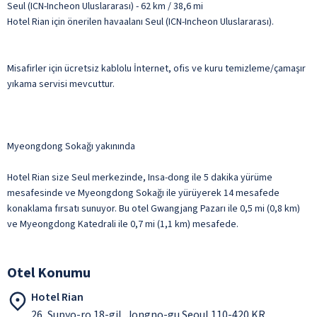
Seul (ICN-Incheon Uluslararası) - 62 km / 38,6 mi
Hotel Rian için önerilen havaalanı Seul (ICN-Incheon Uluslararası).
Misafirler için ücretsiz kablolu İnternet, ofis ve kuru temizleme/çamaşır
yıkama servisi mevcuttur.
Myeongdong Sokağı yakınında
Hotel Rian size Seul merkezinde, Insa-dong ile 5 dakika yürüme
mesafesinde ve Myeongdong Sokağı ile yürüyerek 14 mesafede
konaklama fırsatı sunuyor. Bu otel Gwangjang Pazarı ile 0,5 mi (0,8 km)
ve Myeongdong Katedrali ile 0,7 mi (1,1 km) mesafede.
Otel Konumu
Hotel Rian
26, Supyo-ro 18-gil, Jongno-gu Seoul 110-420 KR