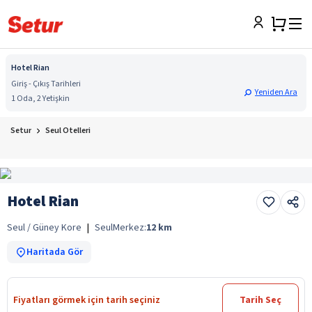
Hotel Rian
Giriş - Çıkış Tarihleri
Yeniden Ara
1 Oda, 2 Yetişkin
Setur
Seul Otelleri
Hotel Rian
Seul / Güney Kore
|
Seul
Merkez:
12
km
Haritada Gör
Fiyatları görmek için tarih seçiniz
Tarih Seç