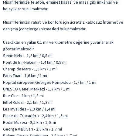
Misafirlerimize telefon, emanet kasası ve masa gibi imkânlar ve
kolaylıklar sunulmaktadır.
Misafirlerimizin rahatı ve konforu için ücretsiz kablosuz İnternet ve
danışma (concierge) hizmetleri bulunmaktadır.
Uzaklıklar en yakın 0.1 mil ve kilometre değerine yuvarlanarak
gösterilmektedir.
Seine Nehri - 1,2 km / 0,8 mi
Pont de Bir-Hakeim - 1,4 km / 0,9 mi
Champ de Mars - 1,5 km / 1 mi
Paris Fuarı - 1,6 km / 1 mi
Hopital Europeen Georges Pompidou - 1,7 km / 1 mi
UNESCO Genel Merkezi - 1,7 km / 1 mi
Rue Cler - 2 km / 1,3 mi
Eiffel Kulesi - 2,1 km / 1,3 mi
Les Invalides - 2,3 km / 1,4 mi
Place du Trocadéro - 2,4 km / 1,5 mi
Rodin Müzesi - 2,5 km / 1,6 mi
George V Bulvarı - 2,8 km / 1,7 mi
Roland Garros Stadyumu - 2,8 km / 1,7 mi