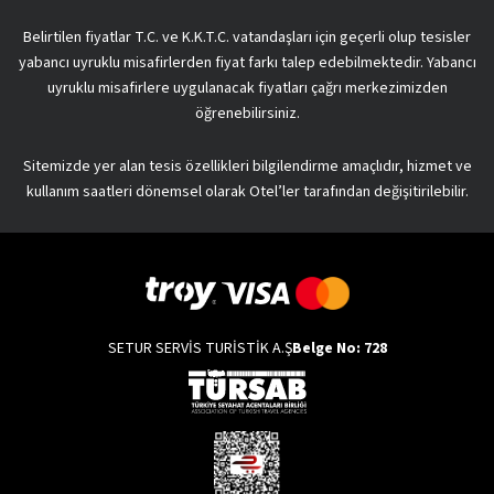
Belirtilen fiyatlar T.C. ve K.K.T.C. vatandaşları için geçerli olup tesisler
yabancı uyruklu misafirlerden fiyat farkı talep edebilmektedir. Yabancı
uyruklu misafirlere uygulanacak fiyatları çağrı merkezimizden
öğrenebilirsiniz.
Sitemizde yer alan tesis özellikleri bilgilendirme amaçlıdır, hizmet ve
kullanım saatleri dönemsel olarak Otel’ler tarafından değişitirilebilir.
SETUR SERVİS TURİSTİK A.Ş
Belge No: 728