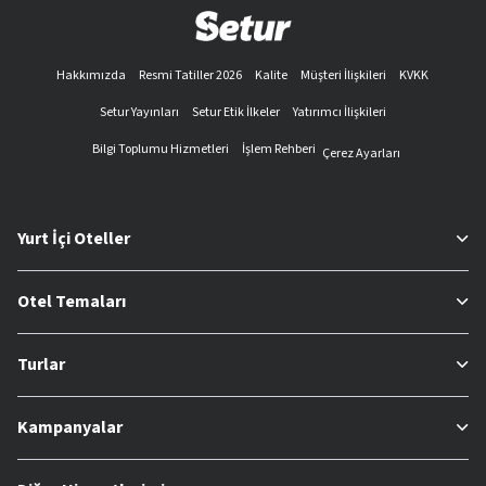
Hakkımızda
Resmi Tatiller 2026
Kalite
Müşteri İlişkileri
KVKK
Setur Yayınları
Setur Etik İlkeler
Yatırımcı İlişkileri
Bilgi Toplumu Hizmetleri
İşlem Rehberi
Çerez Ayarları
Yurt İçi Oteller
Otel Temaları
Turlar
Kampanyalar