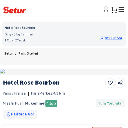
Hotel Rose Bourbon
Giriş - Çıkış Tarihleri
Yeniden Ara
1 Oda, 2 Yetişkin
Setur
Paris Otelleri
Hotel Rose Bourbon
Paris / Fransa
|
Paris
Merkez:
4.5
km
4.6
/5
Misafir Puanı
Mükemmel
Tüm Yorumlar
Haritada Gör