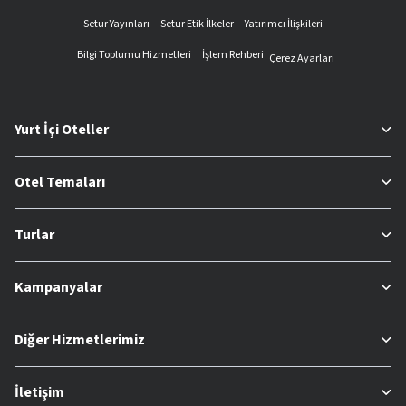
Setur Yayınları
Setur Etik İlkeler
Yatırımcı İlişkileri
Bilgi Toplumu Hizmetleri
İşlem Rehberi
Çerez Ayarları
Yurt İçi Oteller
Otel Temaları
Turlar
Kampanyalar
Diğer Hizmetlerimiz
İletişim