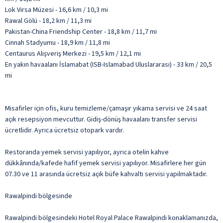
Lok Virsa Müzesi - 16,6 km / 10,3 mi
Rawal Gölü - 18,2 km / 11,3 mi
Pakistan-China Friendship Center - 18,8 km / 11,7 mi
Cinnah Stadyumu - 18,9 km / 11,8 mi
Centaurus Alışveriş Merkezi - 19,5 km / 12,1 mi
En yakın havaalanı İslamabat (ISB-Islamabad Uluslararası) - 33 km / 20,5
mi
Misafirler için ofis, kuru temizleme/çamaşır yıkama servisi ve 24 saat
açık resepsiyon mevcuttur. Gidiş-dönüş havaalanı transfer servisi
ücretlidir. Ayrıca ücretsiz otopark vardır.
Restoranda yemek servisi yapılıyor, ayrıca otelin kahve
dükkânında/kafede hafif yemek servisi yapılıyor. Misafirlere her gün
07.30 ve 11 arasında ücretsiz açık büfe kahvaltı servisi yapılmaktadır.
Rawalpindi bölgesinde
Rawalpindi bölgesindeki Hotel Royal Palace Rawalpindi konaklamanızda,