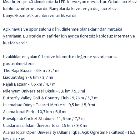
Misafirler için 40 klimalı odada LED televizyon mevcuttur. Odada ücretsiz
kablosuz internet vardır. Banyolarda küvet veya duş, ücretsiz
banyo/kozmetik ürünleri ve terlik vardır.
Açık havuz ve spor salonu dâhil dinlenme olanaklarından mutlaka
yararlanın. Bu otelde misafirler için ayrıca ücretsiz kablosuz İnternet ve
kuaför vardır.
Uzaklıklar en yakın 0.1 mil ve kilometre değerine yuvarlanarak
gösterilmektedir.
The Raja Bazaar - 6 km / 3,7 mi
Liaquat Bagh - 6 km / 3,7 mi
Rajah Bazaar - 7,6 km / 4,7 mi
Milenyum Üniversitesi Okulu - 8,6 km / 5,3 mi
Butterfly Valley Golf & Country Club - 9,2 km / 5,7 mi
İslamabad Dünya Ticaret Merkezi - 9,5 km / 5,9 mi
Allama Iqbal Park - 10,7 km / 6,6 mi
Rawalpindi Cricket Stadium - 11,6 km / 7,2 mi
Uluslararası İslam Üniversitesi - 15 km / 9,3 mi
Allama Iqbal Open University (Allama Iqbal Açık Öğretim Fakültesi) - 16,5
km / 10,2 mi