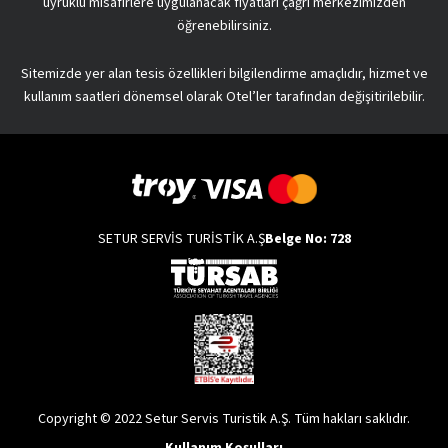
uyruklu misafirlere uygulanacak fiyatları çağrı merkezimizden
öğrenebilirsiniz.
Sitemizde yer alan tesis özellikleri bilgilendirme amaçlıdır, hizmet ve
kullanım saatleri dönemsel olarak Otel’ler tarafından değişitirilebilir.
SETUR SERVİS TURİSTİK A.Ş
Belge No: 728
Copyright © 2022 Setur Servis Turistik A.Ş. Tüm hakları saklıdır.
Kullanım Koşulları