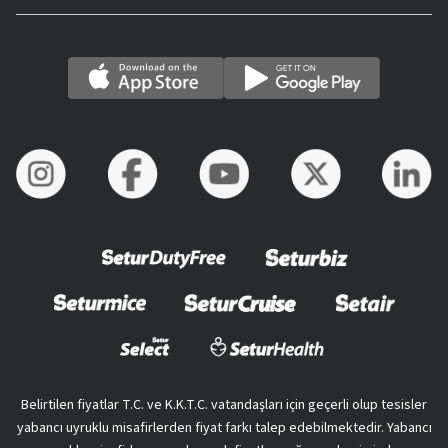
Belirtilen fiyatlar T.C. ve K.K.T.C. vatandaşları için geçerli olup tesisler
yabancı uyruklu misafirlerden fiyat farkı talep edebilmektedir. Yabancı