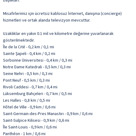
başlıkları.
Misafirlerimiz için ücretsiz kablosuz İnternet, danışma (concierge)
hizmetleri ve ortak alanda televizyon mevcuttur.
Uzaklıklar en yakın 0.1 mil ve kilometre değerine yuvarlanarak
gösterilmektedir.
Île de la Cité - 0,2 km / 0,1 mi
Sainte Şapeli - 0,4 km / 0,2 mi
Sorbonne Üniversitesi - 0,4 km / 0,3 mi
Notre Dame Katedrali - 0,5 km / 0,3 mi
Seine Nehri - 0,5 km / 0,3 mi
Pont Neuf - 0,5 km / 0,3 mi
Rivoli Caddesi - 0,7 km / 0,4 mi
Lüksemburg Bahçeleri - 0,7 km / 0,5 mi
Les Halles - 0,8 km / 0,5 mi
Hôtel de Ville - 0,9 km / 0,6 mi
Saint-Germain-des-Pres Manastırı - 0,9 km / 0,6 mi
Saint-Sulpice Kilisesi - 0,9 km / 0,6 mi
Île Saint-Louis - 0,9 km / 0,6 mi
Panthéon - 1 km / 0,6 mi