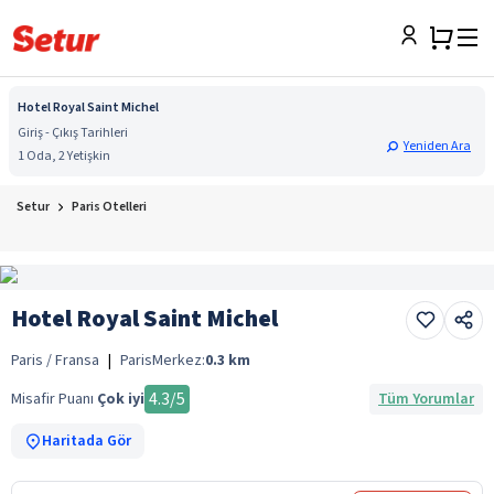
Hotel Royal Saint Michel
Giriş - Çıkış Tarihleri
Yeniden Ara
1 Oda, 2 Yetişkin
Setur
Paris Otelleri
Hotel Royal Saint Michel
Paris / Fransa
|
Paris
Merkez:
0.3
km
4.3
/5
Misafir Puanı
Çok iyi
Tüm Yorumlar
Haritada Gör