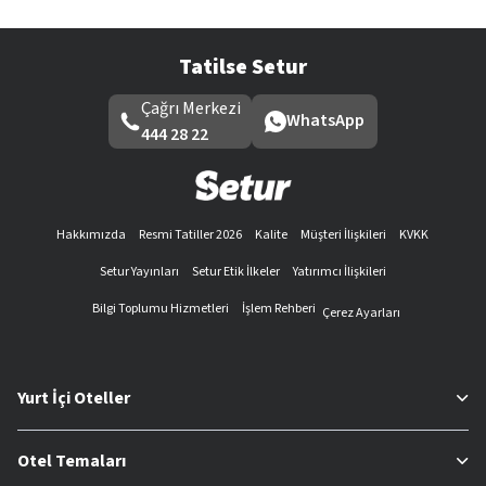
Tatilse Setur
Çağrı Merkezi
WhatsApp
444 28 22
Hakkımızda
Resmi Tatiller 2026
Kalite
Müşteri İlişkileri
KVKK
Setur Yayınları
Setur Etik İlkeler
Yatırımcı İlişkileri
Bilgi Toplumu Hizmetleri
İşlem Rehberi
Çerez Ayarları
Yurt İçi Oteller
Otel Temaları