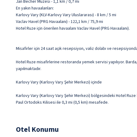
Jan Becher Müzesi - 1,1 km / 0,7 mi
En yakın havaalanları:
Karlovy Vary (KLV-Karlovy Vary Uluslararası) - 8 km / 5 mi
Vaclav Havel (PRG Havaalanı) - 122,1 km / 75,9 mi
Hotel Ruze için önerilen havaalanı Vaclav Havel (PRG Havaalanı).
Misafirler için 24 saat açık resepsiyon, valiz dolabı ve resepsiyo
Hotel Ruze misafirlerine restoranda yemek servisi yapılıyor. Barda/
yapılmaktadır.
Karlovy Vary (Karlovy Vary Şehir Merkezi) içinde
Karlovy Vary (Karlovy Vary Şehir Merkezi) bölgesindeki Hotel Ruze 
Paul Ortodoks Kilisesi ile 0,3 mi (0,5 km) mesafede.
Otel Konumu