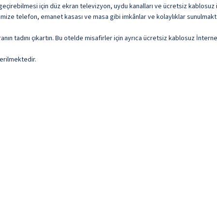
 geçirebilmesi için düz ekran televizyon, uydu kanalları ve ücretsiz kablosuz
imize telefon, emanet kasası ve masa gibi imkânlar ve kolaylıklar sunulmakt
ın tadını çıkartın. Bu otelde misafirler için ayrıca ücretsiz kablosuz İnternet
erilmektedir.