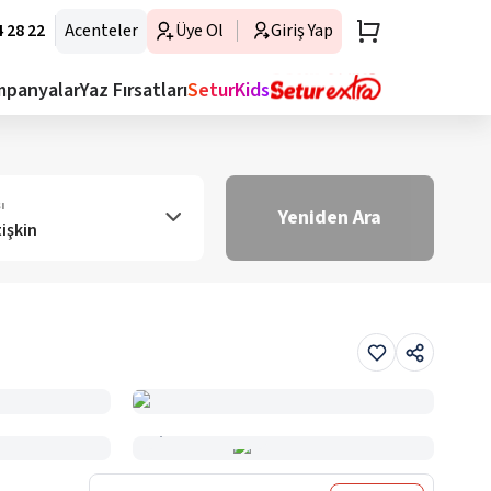
 28 22
Acenteler
Üye Ol
Giriş Yap
mpanyalar
Yaz Fırsatları
SeturKids
ı
Yeniden Ara
tişkin
Haritada Gör