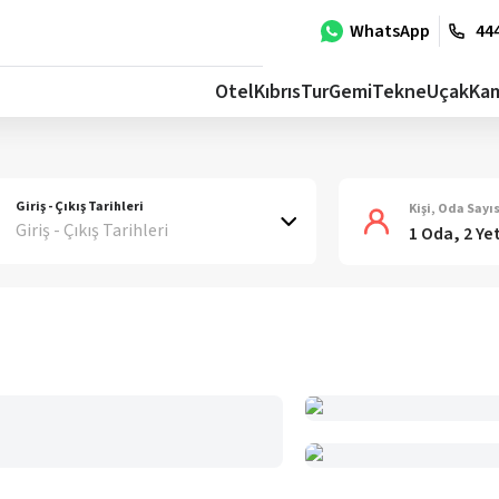
WhatsApp
444
Otel
Kıbrıs
Tur
Gemi
Tekne
Uçak
Ka
Giriş - Çıkış Tarihleri
Kişi, Oda Sayıs
Giriş - Çıkış Tarihleri
1 Oda, 2 Ye