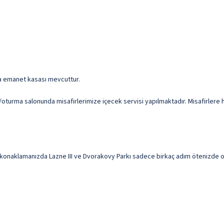
nda emanet kasası mevcuttur.
oturma salonunda misafirlerimize içecek servisi yapılmaktadır. Misafirlere h
konaklamanızda Lazne III ve Dvorakovy Parkı sadece birkaç adım ötenizde ola