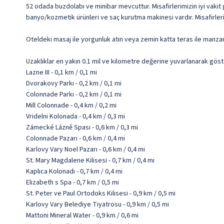
52 odada buzdolabı ve minibar mevcuttur. Misafirlerimizin iyi vakit
banyo/kozmetik ürünleri ve saç kurutma makinesi vardır. Misafirler
Oteldeki masaj ile yorgunluk atın veya zemin katta teras ile manzaran
Uzaklıklar en yakın 0.1 mil ve kilometre değerine yuvarlanarak göst
Lazne III - 0,1 km / 0,1 mi
Dvorakovy Parkı - 0,2 km / 0,1 mi
Colonnade Parkı - 0,2 km / 0,1 mi
Mill Colonnade - 0,4 km / 0,2 mi
Vridelni Kolonada - 0,4 km / 0,3 mi
Zámecké Lázně Spası - 0,6 km / 0,3 mi
Colonnade Pazarı - 0,6 km / 0,4 mi
Karlovy Vary Noel Pazarı - 0,6 km / 0,4 mi
St. Mary Magdalene Kilisesi - 0,7 km / 0,4 mi
Kaplıca Kolonadı - 0,7 km / 0,4 mi
Elizabeth s Spa - 0,7 km / 0,5 mi
St. Peter ve Paul Ortodoks Kilisesi - 0,9 km / 0,5 mi
Karlovy Vary Belediye Tiyatrosu - 0,9 km / 0,5 mi
Mattoni Mineral Water - 0,9 km / 0,6 mi