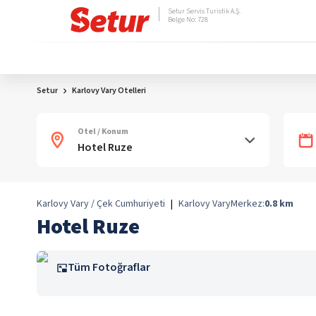
Setur Servis Turistik A.Ş.
Belge No: 728
Setur
Karlovy Vary Otelleri
Otel / Konum
Karlovy Vary / Çek Cumhuriyeti
|
Karlovy Vary
Merkez:
0.8
km
Hotel Ruze
Tüm Fotoğraflar