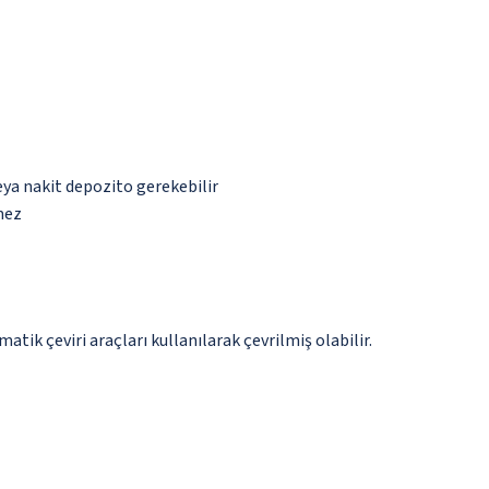
eya nakit depozito gerekebilir
mez
tik çeviri araçları kullanılarak çevrilmiş olabilir.