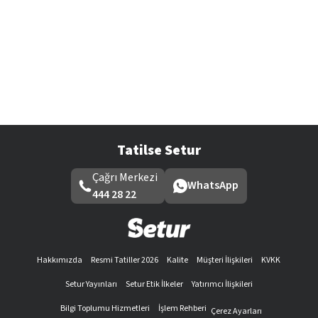
Tatilse Setur
Çağrı Merkezi
WhatsApp
444 28 22
Hakkımızda
Resmi Tatiller 2026
Kalite
Müşteri İlişkileri
KVKK
Setur Yayınları
Setur Etik İlkeler
Yatırımcı İlişkileri
Bilgi Toplumu Hizmetleri
İşlem Rehberi
Çerez Ayarları