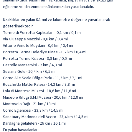
sunulmaktadır. Misafirlerimiz kaplıca, kapalı havuz ve jakuzi gibi
eğlenme ve dinlenme imkânlarımızdan yararlanabilir.
Uzaklıklar en yakın 0.1 mil ve kilometre değerine yuvarlanarak
gösterilmektedir.
Terme di Porretta Kaplıcaları - 0,1 km / 0,1 mi
Via Giuseppe Mazzini - 0,6 km / 0,4 mi
Vittorio Veneto Meydanı - 0,6 km / 0,4 mi
Porretta Terme Belediye Binası - 0,7 km / 0,4 mi
Porretta Terme Kilisesi - 0,8 km / 0,5 mi
Castello Manservisi - 7 km / 4,3 mi
Suviana Gölü - 10,4 km / 6,5 mi
Corno Alle Scale Bölge Parkı - 11,5 km / 7,1 mi
Rocchetta Mattei Kalesi - 14,2 km / 8,8 mi
Lola di Montese Müzesi - 18,6 km / 11,6 mi
Museo e Rifugi S.M.I Müzesi - 20,6 km / 12,8 mi
Montovolo Dağı - 21 km / 13 mi
Corno Eğlencesi - 23,3 km / 14,5 mi
Sanctuary Madonna dell Acero - 23,4 km / 14,5 mi
Dardagna Şelaleleri - 26 km / 16,1 mi
En yakın havaalanları: