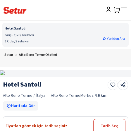
Hotel Santoli
Giriş - Çıkış Tarihleri
Yeniden Ara
1 Oda, 2 Yetişkin
Setur
Alto Reno Terme Otelleri
Hotel Santoli
Alto Reno Terme / İtalya
|
Alto Reno Terme
Merkez:
4.6
km
Haritada Gör
Fiyatları görmek için tarih seçiniz
Tarih Seç