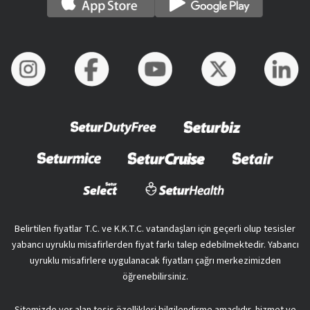
Belirtilen fiyatlar T.C. ve K.K.T.C. vatandaşları için geçerli olup tesisler
yabancı uyruklu misafirlerden fiyat farkı talep edebilmektedir. Yabancı
uyruklu misafirlere uygulanacak fiyatları çağrı merkezimizden
öğrenebilirsiniz.
Sitemizde yer alan tesis özellikleri bilgilendirme amaçlıdır, hizmet ve