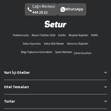
Çağrı Merkezi
WhatsApp
444 28 22
Hakkımızda
Resmi Tatiller 2026
Kalite
Müşteri İlişkileri
KVKK
Setur Yayınları
Setur Etik İlkeler
Yatırımcı İlişkileri
Bilgi Toplumu Hizmetleri
İşlem Rehberi
Çerez Ayarları
Yurt İçi Oteller
Otel Temaları
Turlar