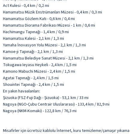
Act Kulesi - 0,4 km / 0,2 mi
Hamamatsu Müzik Enstrümanları Müzesi - 0,4 km / 0,3 mi
Hamamatsu Gözlem Katı - 0,6 km / 0,4 mi
Hamamatsu Diorama Fabrikası Müzesi - 1 km / 0,6 mi
Hachimangu Tapınağı - 1,4 km / 0,9 mi
Hamamatsu Kalesi - 2,1 km / 1,3 mi
Yamaha İnovasyon Yolu Müzesi - 2,1 km / 1,3 mi
Kamoe-ji Tapınağı - 2,1 km / 1,3 mi
Hamamatsu Belediye Sanat Müzesi - 2,1 km / 1,3 mi
Tokugawa Ieyasu Heykeli - 2,4 km / 1,5 mi
Kamono Mabuchi Müzesi - 2,4 km / 1,5 mi
Agatai Tapınağı - 2,4 km / 1,5 mi
Shouintei Tapınağı - 2,4 km / 1,5 mi
En yakın havaalanları:
Şizuoka (FSZ-Fuji Dağı - Şizuoka) - 53,1 km / 33 mi
Nagoya (NGO-Çubu Centrair Uluslararası) - 133,4 km / 82,9 mi
Nagoya (NKM-Komaki) - 122,8 km / 76,3 mi
Misafirler için ücretsiz kablolu İnternet, kuru temizleme/çamaşır yıkama