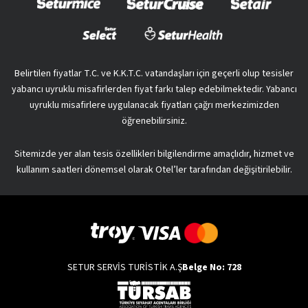
Belirtilen fiyatlar T.C. ve K.K.T.C. vatandaşları için geçerli olup tesisler
yabancı uyruklu misafirlerden fiyat farkı talep edebilmektedir. Yabancı
uyruklu misafirlere uygulanacak fiyatları çağrı merkezimizden
öğrenebilirsiniz.
Sitemizde yer alan tesis özellikleri bilgilendirme amaçlıdır, hizmet ve
kullanım saatleri dönemsel olarak Otel’ler tarafından değişitirilebilir.
SETUR SERVİS TURİSTİK A.Ş
Belge No: 728