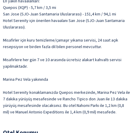
En yakın havaalanları:
Quepos (XQP) - 5,7 km / 3,5 mi
San Jose (SJO-Juan Santamaria Uluslararası) - 151,4 km / 94,1 mi
Hotel Serenity için önerilen havaalanı San Jose (SJO-Juan Santamaria
Uluslararası).
Misafirler için kuru temizleme/çamaşır yıkama servisi, 24 saat açık
resepsiyon ve birden fazla dil bilen personel mevcuttur.
Misafirlere her gün 7 ve 10 arasında ücretsiz alakart kahvaltı servisi
yapılmaktadır.
Marina Pez Vela yakınında
Hotel Serenity konaklamanızda Quepos merkezinde, Marina Pez Vela ile
7 dakika yürüyüş mesafesinde ve Rancho Tipico don Juan ile 13 dakika
yürüyüş mesafesinde olacaksınız. Bu otel Nahomi Parkı ile 1,2 km (0,8
mil) ve Manuel Antonio Expeditions ile 1,4 km (0,9 mil) mesafede.
Otel Konumu