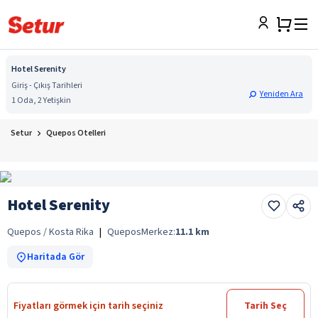
Hotel Serenity
Giriş - Çıkış Tarihleri
Yeniden Ara
1 Oda, 2 Yetişkin
Setur
Quepos Otelleri
Hotel Serenity
Quepos / Kosta Rika
|
Quepos
Merkez:
11.1
km
Haritada Gör
Fiyatları görmek için tarih seçiniz
Tarih Seç