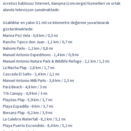
ücretsiz kablosuz İnternet, danışma (concierge) hizmetleri ve ortak
alanda televizyon sunulmaktadır.
Uzaklıklar en yakın 0.1 mil ve kilometre değerine yuvarlanarak
gösterilmektedir.
Marina Pez Vela - 0,6 km / 0,3 mi
Rancho Tipico don Juan - 1,1 km / 0,7 mi
Nahomi Parkı - 1,2 km / 0,8 mi
Manuel Antonio Expeditions - 1,4 km / 0,9 mi
Manuel Antonio Nature Park & Wildlife Refuge - 2,1 km / 1,3 mi
La Macha Plajı - 2,8 km / 1,7 mi
Cascada El Salto - 3,4 km / 2,1 mi
Manuel Antonio Milli Parkı - 3,6 km / 2,3 mi
Pará Beach - 4,8 km / 3 mi
Titi Canopy - 4,9 km / 3 mi
Playitas Plajı - 5,9 km / 3,7 mi
Playa Espadilla - 6 km / 3,7 mi
Biesanz Plajı - 6,2 km / 3,9 mi
La Culebra Waterfall - 8,2 km / 5,1 mi
Playa Puerto Escondido - 8,4 km / 5,2 mi