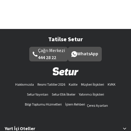
Tatilse Setur
Çağrı Merkezi
WhatsApp
444 28 22
Hakkımızda
Resmi Tatiller 2026
Kalite
Müşteri İlişkileri
KVKK
Setur Yayınları
Setur Etik İlkeler
Yatırımcı İlişkileri
Bilgi Toplumu Hizmetleri
İşlem Rehberi
Çerez Ayarları
Yurt İçi Oteller