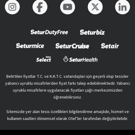
Belirtilen fiyatlar T.C. ve K.K.T.C. vatandaşları için geçerli olup tesisler
yabancı uyruklu misafirlerden fiyat farkı talep edebilmektedir. Yabancı
uyruklu misafirlere uygulanacak fiyatları çağrı merkezimizden
öğrenebilirsiniz.
Sitemizde yer alan tesis özellikleri bilgilendirme amaçlıdır, hizmet ve
kullanım saatleri dönemsel olarak Otel’ler tarafından değişitirilebilir.