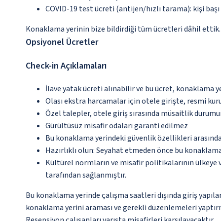
COVID-19 test ücreti (antijen/hızlı tarama): kişi ba
Konaklama yerinin bize bildirdiği tüm ücretleri dâhil ettik.
Opsiyonel Ücretler
Check-in Açıklamaları
İlave yatak ücreti alınabilir ve bu ücret, konaklama y
Olası ekstra harcamalar için otele girişte, resmi kur
Özel talepler, otele giriş sırasında müsaitlik durumu
Gürültüsüz misafir odaları garanti edilmez
Bu konaklama yerindeki güvenlik özellikleri arasınd
Hazırlıklı olun: Seyahat etmeden önce bu konaklama 
Kültürel normların ve misafir politikalarının ülkeye
tarafından sağlanmıştır.
Bu konaklama yerinde çalışma saatleri dışında giriş yapılam
konaklama yerini araması ve gerekli düzenlemeleri yaptırma
Resepsiyon çalışanları varışta misafirleri karşılayacaktır.