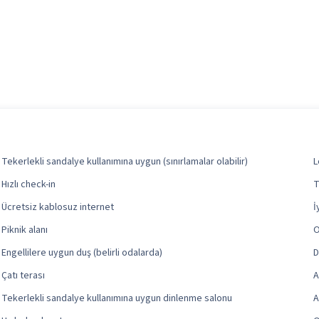
Tekerlekli sandalye kullanımına uygun (sınırlamalar olabilir)
L
Hızlı check-in
T
Ücretsiz kablosuz internet
İ
Piknik alanı
O
Engellilere uygun duş (belirli odalarda)
D
Çatı terası
A
Tekerlekli sandalye kullanımına uygun dinlenme salonu
A