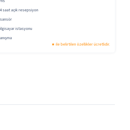
fis
4 saat açık resepsiyon
sansör
ilgisayar istasyonu
anışma
ile belirtilen özellikler ücretlidir.