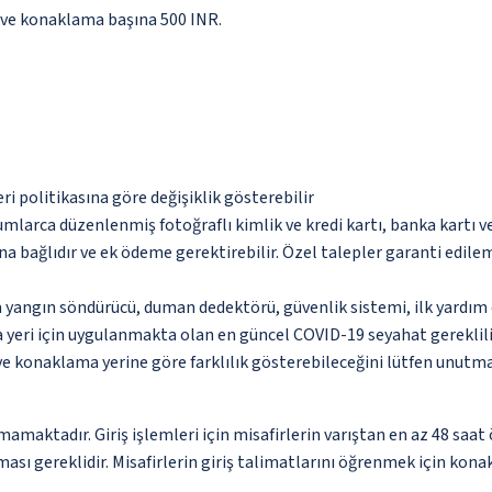
şı ve konaklama başına 500 INR.
eri politikasına göre değişiklik gösterebilir
umlarca düzenlenmiş fotoğraflı kimlik ve kredi kartı, banka kartı v
na bağlıdır ve ek ödeme gerektirebilir. Özel talepler garanti edile
a yangın söndürücü, duman dedektörü, güvenlik sistemi, ilk yardım 
yeri için uygulanmakta olan en güncel COVID-19 seyahat gereklilik
 ve konaklama yerine göre farklılık gösterebileceğini lütfen unutm
amaktadır. Giriş işlemleri için misafirlerin varıştan en az 48 saat
sı gereklidir. Misafirlerin giriş talimatlarını öğrenmek için konak