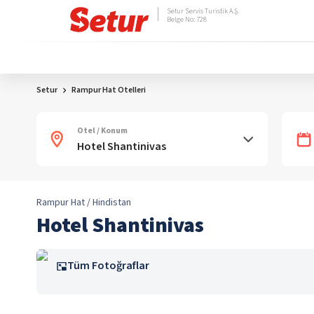
Setur Servis Turistik A.Ş.
Belge No: 728
Setur
Rampur Hat Otelleri
Otel / Konum
Rampur Hat / Hindistan
Hotel Shantinivas
Tüm Fotoğraflar