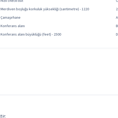
Hızlı check-out
O
Merdiven boşluğu korkuluk yüksekliği (santimetre) - 1220
2
Çamaşırhane
A
Konferans alanı
B
Konferans alanı büyüklüğü (feet) - 2500
D
tir: