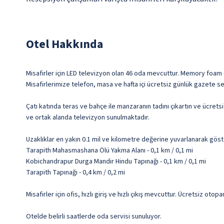
Otel Hakkında
Misafirler için LED televizyon olan 46 oda mevcuttur. Memory foam (v
Misafirlerimize telefon, masa ve hafta içi ücretsiz günlük gazete ser
Çatı katında teras ve bahçe ile manzaranın tadını çıkartın ve ücret
ve ortak alanda televizyon sunulmaktadır.
Uzaklıklar en yakın 0.1 mil ve kilometre değerine yuvarlanarak göst
Tarapith Mahasmashana Ölü Yakma Alanı - 0,1 km / 0,1 mi
Kobichandrapur Durga Mandir Hindu Tapınağı - 0,1 km / 0,1 mi
Tarapith Tapınağı - 0,4 km / 0,2 mi
Misafirler için ofis, hızlı giriş ve hızlı çıkış mevcuttur. Ücretsiz otopa
Otelde belirli saatlerde oda servisi sunuluyor.