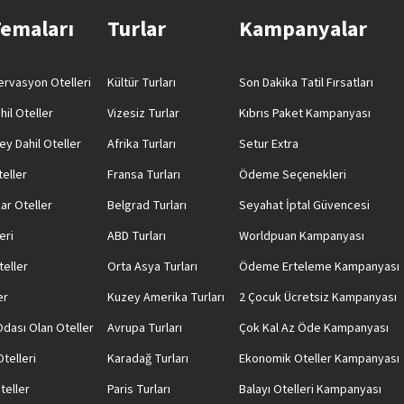
Temaları
Turlar
Kampanyalar
rvasyon Otelleri
Kültür Turları
Son Dakika Tatil Fırsatları
hil Oteller
Vizesiz Turlar
Kıbrıs Paket Kampanyası
ey Dahil Oteller
Afrika Turları
Setur Extra
teller
Fransa Turları
Ödeme Seçenekleri
ar Oteller
Belgrad Turları
Seyahat İptal Güvencesi
eri
ABD Turları
Worldpuan Kampanyası
teller
Orta Asya Turları
Ödeme Erteleme Kampanyası
er
Kuzey Amerika Turları
2 Çocuk Ücretsiz Kampanyası
 Odası Olan Oteller
Avrupa Turları
Çok Kal Az Öde Kampanyası
telleri
Karadağ Turları
Ekonomik Oteller Kampanyası
teller
Paris Turları
Balayı Otelleri Kampanyası