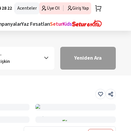
 28 22
Acenteler
Üye Ol
Giriş Yap
mpanyalar
Yaz Fırsatları
SeturKids
ı
Yeniden Ara
tişkin
Haritada Gör