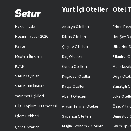
Yurt İçi Oteller
Otel 
Hakkımızda
Antalya Otelleri
Erken Reze
Resmi Tatiller 2026
Kıbrıs Otelleri
Her Şey Da
Kalite
Çeşme Otelleri
Ultra Her Ş
Müşteri İlişkileri
Kaş Otelleri
Etkinlikli O
KVKK
Cunda Otelleri
Muhafazak
Setur Yayınları
Kuşadası Otelleri
Doğa Otell
Setur Etik İlkeler
Datça Otelleri
Sanatçılı O
Yatırımcı İlişkileri
Abant Otelleri
Lüks Otell
Bilgi Toplumu Hizmetleri
Afyon Termal Oteller
Özel Villa
İşlem Rehberi
Sapanca Otelleri
Bungalov O
Muğla Ekonomik Oteller
Swim Up O
Çerez Ayarları