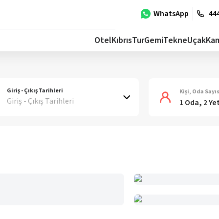
WhatsApp
444
Otel
Kıbrıs
Tur
Gemi
Tekne
Uçak
Ka
Giriş - Çıkış Tarihleri
Kişi, Oda Sayıs
Giriş - Çıkış Tarihleri
1 Oda, 2 Ye