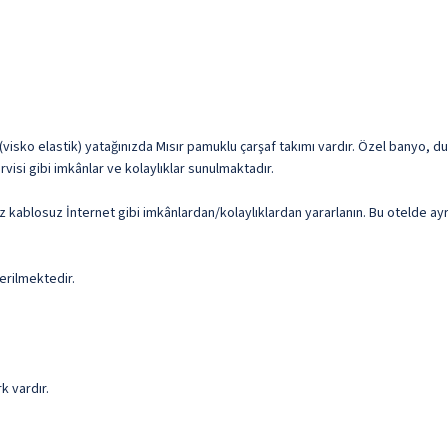
isko elastik) yatağınızda Mısır pamuklu çarşaf takımı vardır. Özel banyo, duş
visi gibi imkânlar ve kolaylıklar sunulmaktadır.
siz kablosuz İnternet gibi imkânlardan/kolaylıklardan yararlanın. Bu otelde 
erilmektedir.
rk vardır.