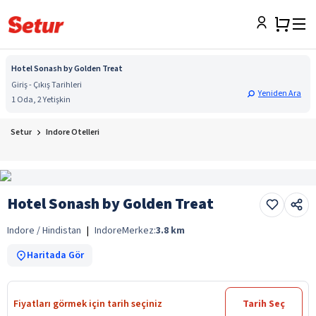
Hotel Sonash by Golden Treat
Giriş - Çıkış Tarihleri
Yeniden Ara
1 Oda, 2 Yetişkin
Setur
Indore Otelleri
Hotel Sonash by Golden Treat
Indore / Hindistan
|
Indore
Merkez:
3.8
km
Haritada Gör
Fiyatları görmek için tarih seçiniz
Tarih Seç