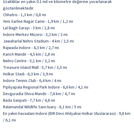
Uzaklıklar en yakın 0.1 mil ve kilometre değerine yuvarlanarak
gösterilmektedir.
Chhatris - 1,3 km / 0,8 mi
Yeni Saifee Nagar Camii - 1,9 km / 1,2 mi
Lal Bagh Sarayı - 3 km / 1,8 mi
Indore Merkez Müzesi - 3,2 km / 2 mi
Jawaharlal Nehru Stadium - 4 km / 2,5 mi
Rajwada Indore - 4,3 km / 2,7 mi
Kanch Mandir - 4,5 km / 2,8 mi
Nehru Centre - 5,1 km / 3,2 mi
Treasure Island Mall - 5,7 km / 3,5 mi
Holkar Stadı - 6,3 km / 3,9 mi
Indore Tennis Club - 6,4 km / 4 mi
Pipliyapala Regional Park Indore - 6,6 km / 4,1 mi
Devguradia Shiva Mandir - 7,6 km / 4,7 mi
Bada Ganpati - 7,7 km / 4,8 mi
Ralamandal Wildlife Sanctuary - 8,1 km / 5 mi
En yakın havaalanı Indore (IDR-Devi Ahilyabai Holkar Uluslararası) - 9,8 km
/ 6,1 mi