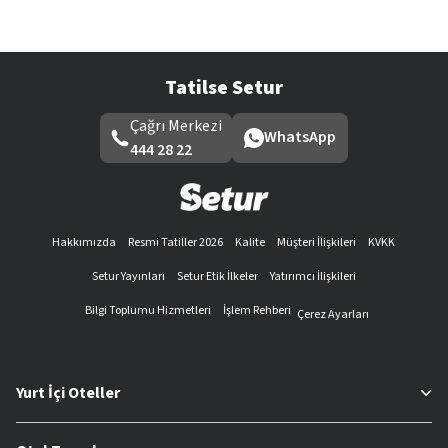
Tatilse Setur
Çağrı Merkezi
WhatsApp
444 28 22
Hakkımızda
Resmi Tatiller 2026
Kalite
Müşteri İlişkileri
KVKK
Setur Yayınları
Setur Etik İlkeler
Yatırımcı İlişkileri
Bilgi Toplumu Hizmetleri
İşlem Rehberi
Çerez Ayarları
Yurt İçi Oteller