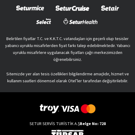
Belirtilen fiyatlar T.C. ve K.K.T.C. vatandaşları için geçerli olup tesisler
yabancı uyruklu misafirlerden fiyat farkı talep edebilmektedir. Yabancı
uyruklu misafirlere uygulanacak fiyatları çağrı merkezimizden
öğrenebilirsiniz.
Sitemizde yer alan tesis özellikleri bilgilendirme amaçlıdır, hizmet ve
kullanım saatleri dönemsel olarak Otel’ler tarafından değişitirilebilir.
SETUR SERVİS TURİSTİK A.Ş
Belge No: 728