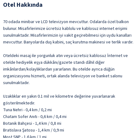
Otel Hakkında
70 odada minibar ve LCD televizyon mevcuttur. Odalarda özel balkon
bulunur. Misafirlerimize ücretsiz kablolu ve kablosuz internet erişimi
sunulmaktadır. Misafirlerimizin iyi vakit geçirebilmesi için uydu kanalları
mevcuttur. Banyolarda duş kabini, saç kurutma makinesi ve terlik vardır.
Oteldeki masaj ile yorgunluk atın veya ücretsiz kablosuz İnternet ve
otelde hediyelik eşya dükkânı/gazete standı dâhil diğer
imkânlardan/kolaylıklardan yararlanın. Bu otelde ayrıca düğün
organizasyonu hizmeti, ortak alanda televizyon ve banket salonu
sunulmaktadır.
Uzaklıklar en yakın 0.1 mil ve kilometre değerine yuvarlanarak
gösterilmektedir.
Tuna Nehri - 0,4 km / 0,2 mi
Chatam Sofer Anıtı - 0,6 km / 0,4 mi
Botanik Bahçesi - 1,4 km / 0,8 mi
Bratislava Şatosu - 1,4 km / 0,9 mi
Most SNP - 1,6 km / 1 mi