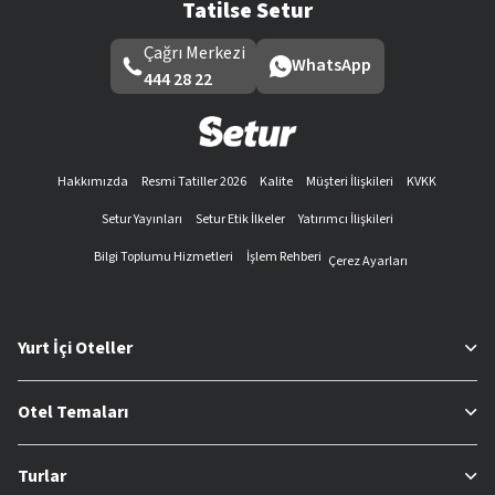
Tatilse Setur
Çağrı Merkezi
WhatsApp
444 28 22
Hakkımızda
Resmi Tatiller 2026
Kalite
Müşteri İlişkileri
KVKK
Setur Yayınları
Setur Etik İlkeler
Yatırımcı İlişkileri
Bilgi Toplumu Hizmetleri
İşlem Rehberi
Çerez Ayarları
Yurt İçi Oteller
Otel Temaları
Turlar