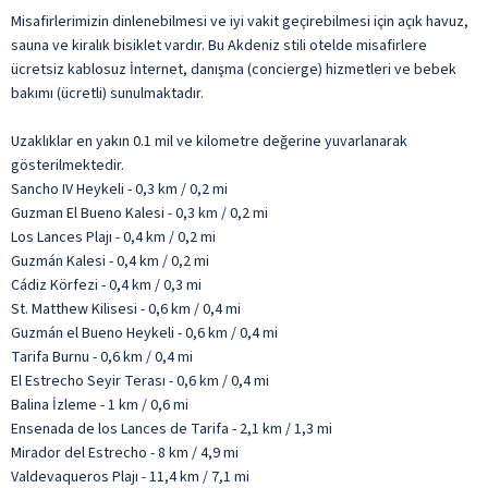
Misafirlerimizin dinlenebilmesi ve iyi vakit geçirebilmesi için açık havuz,
sauna ve kiralık bisiklet vardır. Bu Akdeniz stili otelde misafirlere
ücretsiz kablosuz İnternet, danışma (concierge) hizmetleri ve bebek
bakımı (ücretli) sunulmaktadır.
Uzaklıklar en yakın 0.1 mil ve kilometre değerine yuvarlanarak
gösterilmektedir.
Sancho IV Heykeli - 0,3 km / 0,2 mi
Guzman El Bueno Kalesi - 0,3 km / 0,2 mi
Los Lances Plajı - 0,4 km / 0,2 mi
Guzmán Kalesi - 0,4 km / 0,2 mi
Cádiz Körfezi - 0,4 km / 0,3 mi
St. Matthew Kilisesi - 0,6 km / 0,4 mi
Guzmán el Bueno Heykeli - 0,6 km / 0,4 mi
Tarifa Burnu - 0,6 km / 0,4 mi
El Estrecho Seyir Terası - 0,6 km / 0,4 mi
Balina İzleme - 1 km / 0,6 mi
Ensenada de los Lances de Tarifa - 2,1 km / 1,3 mi
Mirador del Estrecho - 8 km / 4,9 mi
Valdevaqueros Plajı - 11,4 km / 7,1 mi