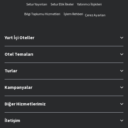
Setur Yayınları
Setur Etik İlkeler
Yatırımcı İlişkileri
Bilgi Toplumu Hizmetleri
İşlem Rehberi
Çerez Ayarları
Yurt İçi Oteller
Otel Temaları
Turlar
Kampanyalar
Diğer Hizmetlerimiz
İletişim