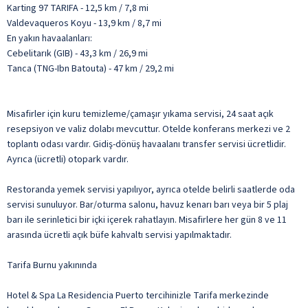
Karting 97 TARIFA - 12,5 km / 7,8 mi
Valdevaqueros Koyu - 13,9 km / 8,7 mi
En yakın havaalanları:
Cebelitarık (GIB) - 43,3 km / 26,9 mi
Tanca (TNG-Ibn Batouta) - 47 km / 29,2 mi
Misafirler için kuru temizleme/çamaşır yıkama servisi, 24 saat açık
resepsiyon ve valiz dolabı mevcuttur. Otelde konferans merkezi ve 2
toplantı odası vardır. Gidiş-dönüş havaalanı transfer servisi ücretlidir.
Ayrıca (ücretli) otopark vardır.
Restoranda yemek servisi yapılıyor, ayrıca otelde belirli saatlerde oda
servisi sunuluyor. Bar/oturma salonu, havuz kenarı barı veya bir 5 plaj
barı ile serinletici bir içki içerek rahatlayın. Misafirlere her gün 8 ve 11
arasında ücretli açık büfe kahvaltı servisi yapılmaktadır.
Tarifa Burnu yakınında
Hotel & Spa La Residencia Puerto tercihinizle Tarifa merkezinde