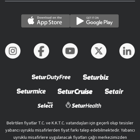
Belirtilen fiyatlar T.C. ve K.K.T.C. vatandaşları için geçerli olup tesisler
yabancı uyruklu misafirlerden fiyat farkı talep edebilmektedir. Yabancı
uyruklu misafirlere uygulanacak fiyatları çağrı merkezimizden