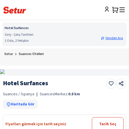
Hotel Surfances
Giriş - Çıkış Tarihleri
Yeniden Ara
1 Oda, 2 Yetişkin
Setur
Suances Otelleri
Hotel Surfances
Suances / İspanya
|
Suances
Merkez:
0.8
km
Haritada Gör
Fiyatları görmek için tarih seçiniz
Tarih Seç