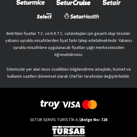
Belirtilen fiyatlar T.C. ve K.K.T.C. vatandaşları için geçerli olup tesisler
yabancı uyruklu misafirlerden fiyat farkı talep edebilmektedir. Yabancı
uyruklu misafirlere uygulanacak fiyatları çağrı merkezimizden
öğrenebilirsiniz.
Sitemizde yer alan tesis özellikleri bilgilendirme amaçlıdır, hizmet ve
kullanım saatleri dönemsel olarak Otel’ler tarafından değişitirilebilir.
SETUR SERVİS TURİSTİK A.Ş
Belge No: 728