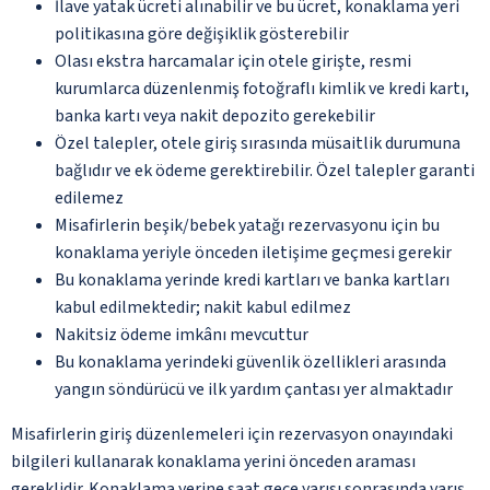
İlave yatak ücreti alınabilir ve bu ücret, konaklama yeri
politikasına göre değişiklik gösterebilir
Olası ekstra harcamalar için otele girişte, resmi
kurumlarca düzenlenmiş fotoğraflı kimlik ve kredi kartı,
banka kartı veya nakit depozito gerekebilir
Özel talepler, otele giriş sırasında müsaitlik durumuna
bağlıdır ve ek ödeme gerektirebilir. Özel talepler garanti
edilemez
Misafirlerin beşik/bebek yatağı rezervasyonu için bu
konaklama yeriyle önceden iletişime geçmesi gerekir
Bu konaklama yerinde kredi kartları ve banka kartları
kabul edilmektedir; nakit kabul edilmez
Nakitsiz ödeme imkânı mevcuttur
Bu konaklama yerindeki güvenlik özellikleri arasında
yangın söndürücü ve ilk yardım çantası yer almaktadır
Misafirlerin giriş düzenlemeleri için rezervasyon onayındaki
bilgileri kullanarak konaklama yerini önceden araması
gereklidir. Konaklama yerine saat gece yarısı sonrasında varış