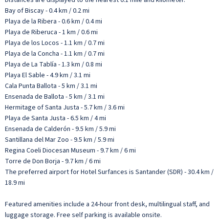
Bay of Biscay - 0.4 km / 0.2 mi
Playa de la Ribera - 0.6 km / 0.4 mi
Playa de Riberuca - 1 km / 0.6 mi
Playa de los Locos - 1.1 km / 0.7 mi
Playa de la Concha - 1.1 km / 0.7 mi
Playa de La Tablía - 1.3 km / 0.8 mi
Playa El Sable - 4.9 km / 3.1 mi
Cala Punta Ballota - 5 km / 3.1 mi
Ensenada de Ballota - 5 km / 3.1 mi
Hermitage of Santa Justa - 5.7 km / 3.6 mi
Playa de Santa Justa - 6.5 km / 4 mi
Ensenada de Calderón - 9.5 km / 5.9 mi
Santillana del Mar Zoo - 9.5 km / 5.9 mi
Regina Coeli Diocesan Museum - 9.7 km / 6 mi
Torre de Don Borja - 9.7 km / 6 mi
The preferred airport for Hotel Surfances is Santander (SDR) - 30.4 km /
18.9 mi
Featured amenities include a 24-hour front desk, multilingual staff, and
luggage storage. Free self parking is available onsite.