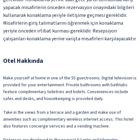
yapacak misafirlerin önceden rezervasyon onayındaki bilgileri
kullanarak konaklama yeriyle iletişime geçmesi gereklidir.
Misafirlerin giriş talimatlarını öğrenmek için konaklama
yeriyle önceden irtibat kurması gereklidir. Resepsiyon
çalışanları konaklama yerine varışta misafirleri karşılayacaktır.
Otel Hakkında
Make yourself at home in one of the 55 guestrooms. Digital television is
provided for your entertainment. Private bathrooms with bathtubs
feature complimentary toiletries and bidets. Conveniences include
safes and desks, and housekeeping is provided daily.
Take in the views from a terrace and a garden and make use of
amenities such as complimentary wireless internet access. This hotel
also features concierge services and a vending machine.
Distances are displayed to the nearest 0.1 mile and kilometer.