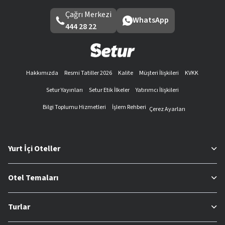
Çağrı Merkezi
WhatsApp
444 28 22
Hakkımızda
Resmi Tatiller 2026
Kalite
Müşteri İlişkileri
KVKK
Setur Yayınları
Setur Etik İlkeler
Yatırımcı İlişkileri
Bilgi Toplumu Hizmetleri
İşlem Rehberi
Çerez Ayarları
Yurt İçi Oteller
Otel Temaları
Turlar