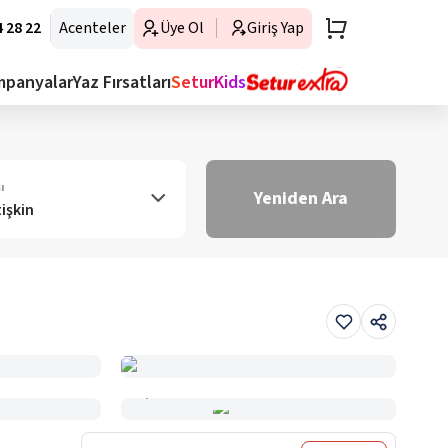
 28 22
Acenteler
Üye Ol
Giriş Yap
mpanyalar
Yaz Fırsatları
SeturKids
ı
Yeniden Ara
tişkin
Haritada Gör