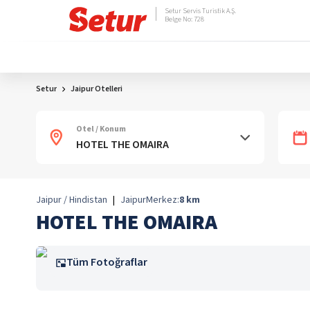
Setur Servis Turistik A.Ş.
Belge No: 728
Setur
Jaipur Otelleri
Otel / Konum
Jaipur / Hindistan
|
Jaipur
Merkez:
8
km
HOTEL THE OMAIRA
Tüm Fotoğraflar