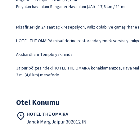
Raghoraji Temple - 10 km / 6,2 mi
En yakın havaalanı Sanganer Havaalanı (JAI) - 17,8 km / 11 mi
Misafirler için 24 saat açık resepsiyon, valiz dolabı ve çamaşırhane
HOTEL THE OMAIRA misafirlerine restoranda yemek servisi yapılıyor. 
Akshardham Temple yakınında
Jaipur bölgesindeki HOTEL THE OMAIRA konaklamanızda, Hava Mahal v
3 mi (4,8 km) mesafede.
Otel Konumu
HOTEL THE OMAIRA
Janak Marg Jaipur 302012 IN