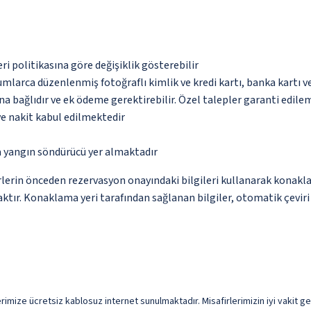
eri politikasına göre değişiklik gösterebilir
umlarca düzenlenmiş fotoğraflı kimlik ve kredi kartı, banka kartı v
na bağlıdır ve ek ödeme gerektirebilir. Özel talepler garanti edile
ve nakit kabul edilmektedir
a yangın söndürücü yer almaktadır
lerin önceden rezervasyon onayındaki bilgileri kullanarak konakla
ktır. Konaklama yeri tarafından sağlanan bilgiler, otomatik çeviri a
rimize ücretsiz kablosuz internet sunulmaktadır. Misafirlerimizin iyi vakit geç