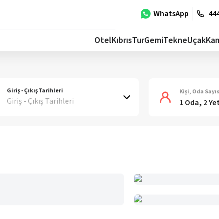
WhatsApp
444
Otel
Kıbrıs
Tur
Gemi
Tekne
Uçak
Ka
Giriş - Çıkış Tarihleri
Kişi, Oda Sayıs
Giriş - Çıkış Tarihleri
1 Oda, 2 Ye