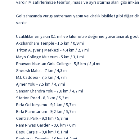
vardır. Misafirlerimize telefon, masa ve ayrı oturma alanı gibi imkân
Gol sahasında vuruş antremanı yapın ve kiralık bisiklet gibi diğer d
vardır.
Uzaklıklar en yakın 0.1 mil ve kilometre değerine yuvarlanarak göst
Akshardham Temple - 1,5 km / 0,9 mi
Triton Alışveriş Merkezi - 4,4 km / 2,7 mi
Mayo College Museum - 5 km / 3,1 mi
Bhawani Niketan Girls College - 5,5 km / 3,4 mi
Sheesh Mahal - 7 km / 4,3 mi
M.I. Caddesi - 7,5 km / 4,7 mi
Ajmer Yolu - 7,5 km / 4,7 mi
Sansar Chandra Yolu - 7,6 km / 4,7 mi
Station Road - 8,3 km / 5,2 mi
Birla Oditoryumu - 9,1 km / 5,7 mi
Birla Planetarium - 9,2 km / 5,7 mi
Central Park - 9,3 km / 5,8 mi
Ram Niwas Garden - 9,6 km / 6 mi
Bapu Çarşısı - 9,8 km / 6,1 mi