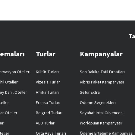
Ta
Temaları
Turlar
Kampanyalar
rvasyon Otelleri
Kültür Turları
Son Dakika Tatil Fırsatları
hil Oteller
Vizesiz Turlar
Kıbrıs Paket Kampanyası
ey Dahil Oteller
Afrika Turları
Setur Extra
teller
Fransa Turları
Ödeme Seçenekleri
ar Oteller
Belgrad Turları
Seyahat İptal Güvencesi
eri
ABD Turları
Worldpuan Kampanyası
teller
Orta Asya Turları
Ödeme Erteleme Kampanyası