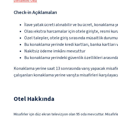
Devamını Oku
Check-in Açıklamaları
İlave yatak ücreti alınabilir ve bu ücret, konaklama y
Olası ekstra harcamalar için otele girişte, resmi kur
Özel talepler, otele giriş sırasında müsaitlik durumu
Bu konaklama yerinde kredi kartları, banka kartları 
Nakitsiz ödeme imkânı mevcuttur
Bu konaklama yerindeki güvenlik özellikleri arasınd
Konaklama yerine saat 13 sonrasında varış yapacak misafir
çalışanları konaklama yerine varışta misafirleri karşılayaca
Otel Hakkında
Misafirler için düz ekran televizyon olan 95 oda mevcuttur. Misafirle