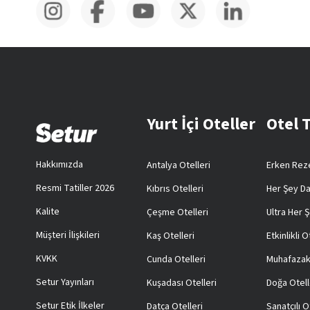
Yurt İçi Oteller
Otel 
Hakkımızda
Antalya Otelleri
Erken Reze
Resmi Tatiller 2026
Kıbrıs Otelleri
Her Şey Da
Kalite
Çeşme Otelleri
Ultra Her Ş
Müşteri İlişkileri
Kaş Otelleri
Etkinlikli O
KVKK
Cunda Otelleri
Muhafazak
Setur Yayınları
Kuşadası Otelleri
Doğa Otell
Setur Etik İlkeler
Datça Otelleri
Sanatçılı O