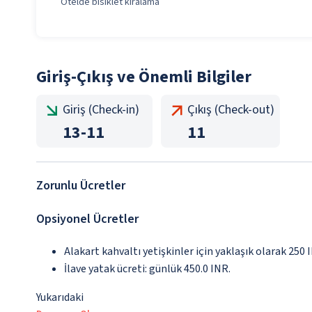
Otelde bisiklet kiralama
Giriş-Çıkış ve Önemli Bilgiler
Giriş (Check-in)
Çıkış (Check-out)
13
-
11
11
Zorunlu Ücretler
Opsiyonel Ücretler
Alakart kahvaltı yetişkinler için yaklaşık olarak 250 
İlave yatak ücreti: günlük 450.0 INR.
Yukarıdaki