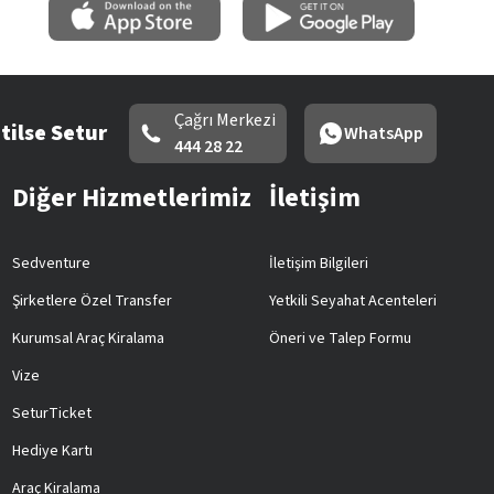
Çağrı Merkezi
tilse Setur
WhatsApp
444 28 22
Diğer Hizmetlerimiz
İletişim
Sedventure
İletişim Bilgileri
Şirketlere Özel Transfer
Yetkili Seyahat Acenteleri
Kurumsal Araç Kiralama
Öneri ve Talep Formu
Vize
SeturTicket
Hediye Kartı
Araç Kiralama