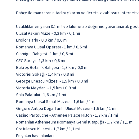
Bahçe ile manzaranın tadını çıkartın ve ücretsiz kablosuz İnternet v
Uzaklıklar en yakın 0.1 mil ve kilometre değerine yuvarlanarak göst
Ulusal Askeri Müze - 0,2 km / 0,1 mi
Eroilor Parkı - 0,9 km / 0,6 mi
Romanya Ulusal Operası - 1 km / 0,6 mi
Cismigiu Bahçesi - 1 km / 0,6 mi
CEC Sarayı - 1,3 km / 0,8 mi
Bükreş Botanik Bahçesi - 1,3 km / 0,8 mi
Victoriei Sokağı - 1,4 km / 0,9 mi
George Enescu Müzesi - 1,5 km / 0,9 mi
Victoria Meydanı - 1,5 km / 0,9 mi
Sala Palatului - 1,6 km / 1 mi
Romanya Ulusal Sanat Müzesi - 1,6 km / 1 mi
Grigore Antipa Doğa Tarihi Ulusal Müzesi - 1,6 km / 1 mi
Casino Partouche - Athenee Palace Hilton - 1,7 km / 1 mi
Romanian Athenaeum (Romanya Genel Kitaplığı) - 1,7 km / 1,1 mi
Cretulescu Kilisesi - 1,7 km / 1,1 mi
En yakın havaalanları: