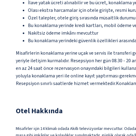
İlave yatak ücreti alınabilir ve bu ücret, konaklama y
Olası ekstra harcamalar için otele girişte, resmi kur
Özel talepler, otele giriş sırasında müsaitlik durumu
Bu konaklama yerinde kredi kartları, mobil ödeme ve
Nakitsiz ödeme imkânı mevcuttur
Bu konaklama yerindeki güvenlik özellikleri arasınd
Misafirlerin konaklama yerine uçak ve servis ile transferi g
yeriyle iletişim kurmalıdır. Resepsiyon her gün 08.30 - 20 a
en az 24 saat önce rezervasyon onayındaki bilgileri kullan
yoluyla konaklama yeri ile online kayıt yaptırması gerekmekt
Resepsiyon sınırlı saatlerde hizmet vermektedir.Konaklama y
Otel Hakkında
Misafirler için 14 klimalı odada Akıllı televizyonlar mevcuttur. Od
masa gibi imkânlar ve kolaylıklar sunulmaktadır. günlük olarak oda/