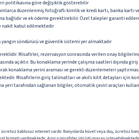
eri politikasına göre değişiklik gösterebilir
umlarca düzenlenmiş fotoğraflı kimlik ve kredi kartı, banka kartı v
na bağlıdır ve ek ödeme gerektirebilir. Özel talepler garanti edile
 nakit kabul edilmektedir
a yangın söndürücü ve güvenlik sistemi yer almaktadır
ereklidir. Misafirler, rezervasyon sonrasında verilen onay bilgileri
rasında açıktır. Bu konaklama yerinde çalışma saatleri dışında giriş
arak konaklama yerini araması ve gerekli düzenlemeleri yaptırması g
edir. Misafirlerin giriş talimatları ve akıllı kilit detayları için k
eri tarafından sağlanan bilgiler, otomatik çeviri araçları kullanıl
ada ücretsiz kablosuz internet vardır. Banyolarda küvet veya duş, ücretsiz ba
kat hizmeti verilmektedir. Ayrıca misafirler ütü/ütü masası isteyebilmektedir