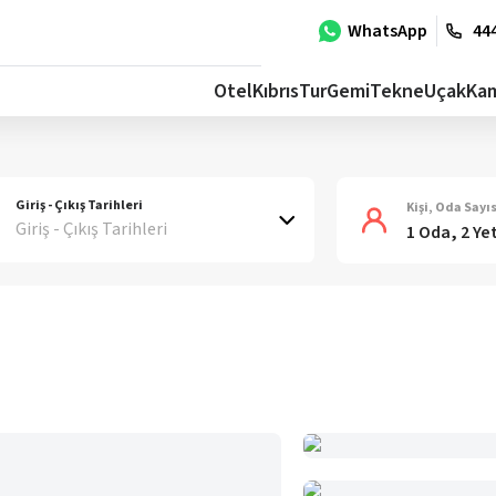
WhatsApp
444
Otel
Kıbrıs
Tur
Gemi
Tekne
Uçak
Ka
Giriş - Çıkış Tarihleri
Kişi, Oda Sayıs
Giriş - Çıkış Tarihleri
1 Oda, 2 Ye