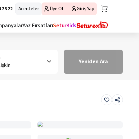
 28 22
Acenteler
Üye Ol
Giriş Yap
mpanyalar
Yaz Fırsatları
SeturKids
ı
Yeniden Ara
tişkin
Haritada Gör