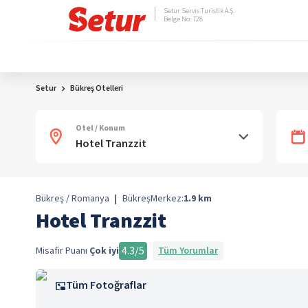
Setur Servis Turistik A.Ş.
Belge No: 728
Setur
Bükreş Otelleri
Otel / Konum
Bükreş / Romanya
|
Bükreş
Merkez:
1.9
km
Hotel Tranzzit
4.3
/5
Misafir Puanı
Çok iyi
Tüm Yorumlar
Tüm Fotoğraflar