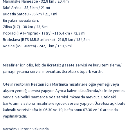
Marianske Namestie - 32,8 km / 20,4 mi
Niké Aréna - 33,8 km / 21 mi
Budatin Şatosu - 35 km / 21,7 mi
En yakın havaalanları:
Zilina (ILZ) - 38 km / 23,6 mi
Poprad (TAT-Poprad - Tatry) - 116,4 km / 72,3 mi
Bratislava (BTS-M.R.Stefanika) - 216,5 km / 134,5 mi
Kosice (KSC-Barca) - 242,1 km / 150,5 mi
Misafirler için ofis, lobide ücretsiz gazete servisi ve kuru temizleme/
çamaşır yıkama servisi mevcuttur. Ücretsiz otopark vardır.
Otelin restoranı Reštaurácia Martinika misafirlere öğle yemeği veya
akşam yemeği servisi yapıyor. Ayrıca kahve dükkânında/kafede yemek
servisi ve belirli saatlerde oda servisi imkanı da mevcut. Oteldeki
bar/oturma salonu misafirlere içecek servisi yapıyor. Ücretsiz açık büfe
kahvaltı servisi hafta içi 06.30 ve 10, hafta sonu 07.30 ve 10 arasında
yapılmaktadır.
Narodny Cintorin yakınında