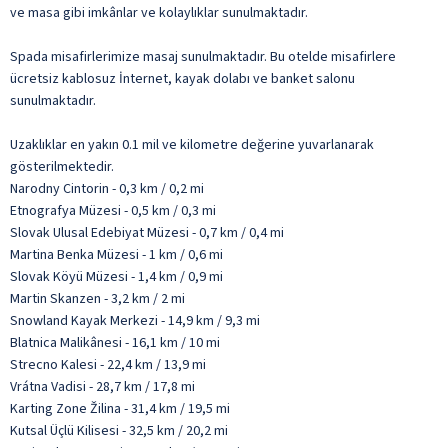
ve masa gibi imkânlar ve kolaylıklar sunulmaktadır.
Spada misafirlerimize masaj sunulmaktadır. Bu otelde misafirlere
ücretsiz kablosuz İnternet, kayak dolabı ve banket salonu
sunulmaktadır.
Uzaklıklar en yakın 0.1 mil ve kilometre değerine yuvarlanarak
gösterilmektedir.
Narodny Cintorin - 0,3 km / 0,2 mi
Etnografya Müzesi - 0,5 km / 0,3 mi
Slovak Ulusal Edebiyat Müzesi - 0,7 km / 0,4 mi
Martina Benka Müzesi - 1 km / 0,6 mi
Slovak Köyü Müzesi - 1,4 km / 0,9 mi
Martin Skanzen - 3,2 km / 2 mi
Snowland Kayak Merkezi - 14,9 km / 9,3 mi
Blatnica Malikânesi - 16,1 km / 10 mi
Strecno Kalesi - 22,4 km / 13,9 mi
Vrátna Vadisi - 28,7 km / 17,8 mi
Karting Zone Žilina - 31,4 km / 19,5 mi
Kutsal Üçlü Kilisesi - 32,5 km / 20,2 mi