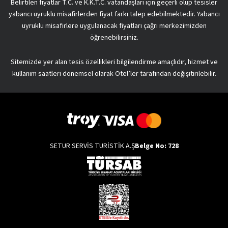
Belirtilen fiyatlar T.C. ve K.K.T.C. vatandaşları için geçerli olup tesisler
yabancı uyruklu misafirlerden fiyat farkı talep edebilmektedir. Yabancı
uyruklu misafirlere uygulanacak fiyatları çağrı merkezimizden
öğrenebilirsiniz.
Sitemizde yer alan tesis özellikleri bilgilendirme amaçlıdır, hizmet ve
kullanım saatleri dönemsel olarak Otel’ler tarafından değişitirilebilir.
SETUR SERVİS TURİSTİK A.Ş
Belge No: 728