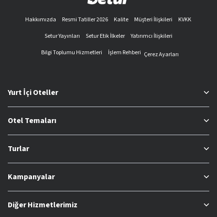
Hakkımızda
Resmi Tatiller 2026
Kalite
Müşteri İlişkileri
KVKK
Setur Yayınları
Setur Etik İlkeler
Yatırımcı İlişkileri
Bilgi Toplumu Hizmetleri
İşlem Rehberi
Çerez Ayarları
Yurt İçi Oteller
Otel Temaları
Turlar
Kampanyalar
Diğer Hizmetlerimiz