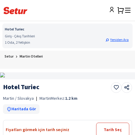
Hotel Turiec
Giriş - Çıkış Tarihleri
Yeniden Ara
1 Oda, 2 Yetişkin
Setur
Martin Otelleri
Hotel Turiec
Martin / Slovakya
|
Martin
Merkez:
1.2
km
Haritada Gör
Fiyatları görmek için tarih seçiniz
Tarih Seç