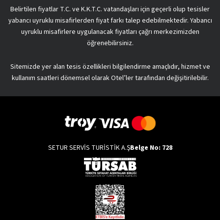
Belirtilen fiyatlar T.C. ve K.K.T.C. vatandaşları için geçerli olup tesisler
yabancı uyruklu misafirlerden fiyat farkı talep edebilmektedir. Yabancı
uyruklu misafirlere uygulanacak fiyatları çağrı merkezimizden
öğrenebilirsiniz.
Sitemizde yer alan tesis özellikleri bilgilendirme amaçlıdır, hizmet ve
kullanım saatleri dönemsel olarak Otel’ler tarafından değişitirilebilir.
SETUR SERVİS TURİSTİK A.Ş
Belge No: 728