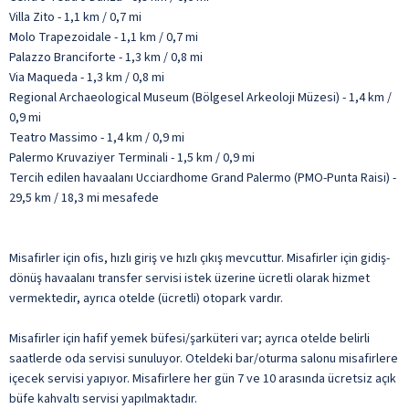
Villa Zito - 1,1 km / 0,7 mi
Molo Trapezoidale - 1,1 km / 0,7 mi
Palazzo Branciforte - 1,3 km / 0,8 mi
Via Maqueda - 1,3 km / 0,8 mi
Regional Archaeological Museum (Bölgesel Arkeoloji Müzesi) - 1,4 km /
0,9 mi
Teatro Massimo - 1,4 km / 0,9 mi
Palermo Kruvaziyer Terminali - 1,5 km / 0,9 mi
Tercih edilen havaalanı Ucciardhome Grand Palermo (PMO-Punta Raisi) -
29,5 km / 18,3 mi mesafede
Misafirler için ofis, hızlı giriş ve hızlı çıkış mevcuttur. Misafirler için gidiş-
dönüş havaalanı transfer servisi istek üzerine ücretli olarak hizmet
vermektedir, ayrıca otelde (ücretli) otopark vardır.
Misafirler için hafif yemek büfesi/şarküteri var; ayrıca otelde belirli
saatlerde oda servisi sunuluyor. Oteldeki bar/oturma salonu misafirlere
içecek servisi yapıyor. Misafirlere her gün 7 ve 10 arasında ücretsiz açık
büfe kahvaltı servisi yapılmaktadır.