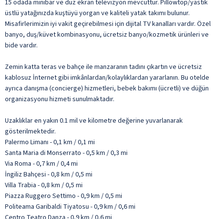
15 odada minibar ve düz ekran televizyon mevcuttur. Pillowtop/yastık
üstlü yatağınızda kuştüyü yorgan ve kaliteli yatak takımı bulunur.
Misafirlerimizin iyi vakit geçirebilmesi için dijital TV kanalları vardır. Özel
banyo, duş/küvet kombinasyonu, ücretsiz banyo/kozmetik ürünleri ve
bide vardır.
Zemin katta teras ve bahçe ile manzaranın tadını çıkartın ve ücretsiz
kablosuz İnternet gibi imkânlardan/kolaylıklardan yararlanın. Bu otelde
ayrıca danışma (concierge) hizmetleri, bebek bakımı (ücretli) ve düğün
organizasyonu hizmeti sunulmaktadır.
Uzaklıklar en yakın 0.1 mil ve kilometre değerine yuvarlanarak
gösterilmektedir.
Palermo Limanı - 0,1 km / 0,1 mi
Santa Maria di Monserrato - 0,5 km / 0,3 mi
Via Roma - 0,7 km / 0,4 mi
İngiliz Bahçesi - 0,8 km / 0,5 mi
Villa Trabia - 0,8 km / 0,5 mi
Piazza Ruggero Settimo - 0,9 km / 0,5 mi
Politeama Garibaldi Tiyatosu - 0,9 km / 0,6 mi
Centro Teatro Danza - 0,9 km / 0,6 mi