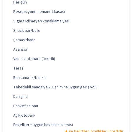
Her gün
Resepsiyonda emanet kasası
Sigara içilmeyen konaklama yeri
Snack bar/büfe
Çamaşırhane
Asansör
Valesiz otopark (ücretli)
Teras
Bankamatik/banka
Tekerlekli sandalye kullanımına uygun geçiş yolu
Danışma
Banket salonu
Açık otopark
Engellilere uygun havaalanı servisi
ile belirtilen özellikler ücretlidir.