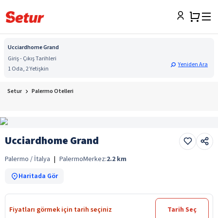
Ucciardhome Grand
Giriş - Çıkış Tarihleri
Yeniden Ara
1 Oda, 2 Yetişkin
Setur
Palermo Otelleri
Ucciardhome Grand
Palermo / İtalya
|
Palermo
Merkez:
2.2
km
Haritada Gör
Fiyatları görmek için tarih seçiniz
Tarih Seç