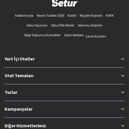
Hakkımızda
Resmi Tatiller 2026
Kalite
Müşteri İlişkileri
KVKK
Setur Yayınları
Setur Etik İlkeler
Yatırımcı İlişkileri
Bilgi Toplumu Hizmetleri
İşlem Rehberi
Çerez Ayarları
Yurt İçi Oteller
Otel Temaları
Turlar
Kampanyalar
Diğer Hizmetlerimiz