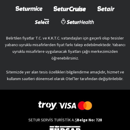
Belirtilen fiyatlar T.C. ve K.K.T.C. vatandaşları için geçerli olup tesisler
yabancı uyruklu misafirlerden fiyat farkı talep edebilmektedir. Yabancı
uyruklu misafirlere uygulanacak fiyatları çağrı merkezimizden
öğrenebilirsiniz.
Sitemizde yer alan tesis özellikleri bilgilendirme amaçlıdır, hizmet ve
kullanım saatleri dönemsel olarak Otel’ler tarafından değişitirilebilir.
SETUR SERVİS TURİSTİK A.Ş
Belge No: 728