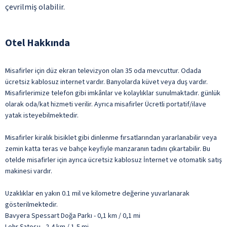
çevrilmiş olabilir.
Otel Hakkında
Misafirler için düz ekran televizyon olan 35 oda mevcuttur. Odada
ücretsiz kablosuz internet vardır. Banyolarda küvet veya duş vardır.
Misafirlerimize telefon gibi imkânlar ve kolaylıklar sunulmaktadır. günlük
olarak oda/kat hizmeti verilir. Ayrıca misafirler Ücretli portatif/ilave
yatak isteyebilmektedir.
Misafirler kiralık bisiklet gibi dinlenme fırsatlarından yararlanabilir veya
zemin katta teras ve bahçe keyfiyle manzaranın tadını çıkartabilir. Bu
otelde misafirler için ayrıca ücretsiz kablosuz İnternet ve otomatik satış
makinesi vardır.
Uzaklıklar en yakın 0.1 mil ve kilometre değerine yuvarlanarak
gösterilmektedir.
Bavyera Spessart Doğa Parkı - 0,1 km / 0,1 mi
Lohr Şatosu - 2,4 km / 1,5 mi