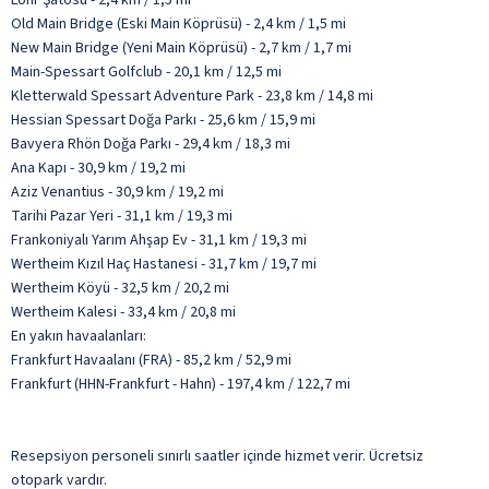
Old Main Bridge (Eski Main Köprüsü) - 2,4 km / 1,5 mi
New Main Bridge (Yeni Main Köprüsü) - 2,7 km / 1,7 mi
Main-Spessart Golfclub - 20,1 km / 12,5 mi
Kletterwald Spessart Adventure Park - 23,8 km / 14,8 mi
Hessian Spessart Doğa Parkı - 25,6 km / 15,9 mi
Bavyera Rhön Doğa Parkı - 29,4 km / 18,3 mi
Ana Kapı - 30,9 km / 19,2 mi
Aziz Venantius - 30,9 km / 19,2 mi
Tarihi Pazar Yeri - 31,1 km / 19,3 mi
Frankoniyalı Yarım Ahşap Ev - 31,1 km / 19,3 mi
Wertheim Kızıl Haç Hastanesi - 31,7 km / 19,7 mi
Wertheim Köyü - 32,5 km / 20,2 mi
Wertheim Kalesi - 33,4 km / 20,8 mi
En yakın havaalanları:
Frankfurt Havaalanı (FRA) - 85,2 km / 52,9 mi
Frankfurt (HHN-Frankfurt - Hahn) - 197,4 km / 122,7 mi
Resepsiyon personeli sınırlı saatler içinde hizmet verir. Ücretsiz
otopark vardır.