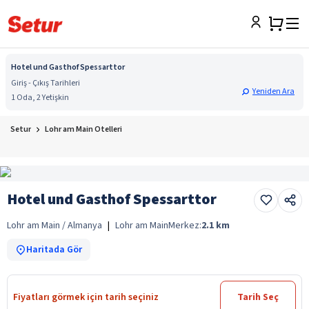
Hotel und Gasthof Spessarttor
Giriş - Çıkış Tarihleri
Yeniden Ara
1 Oda, 2 Yetişkin
Setur
Lohr am Main Otelleri
Hotel und Gasthof Spessarttor
Lohr am Main / Almanya
|
Lohr am Main
Merkez:
2.1
km
Haritada Gör
Fiyatları görmek için tarih seçiniz
Tarih Seç