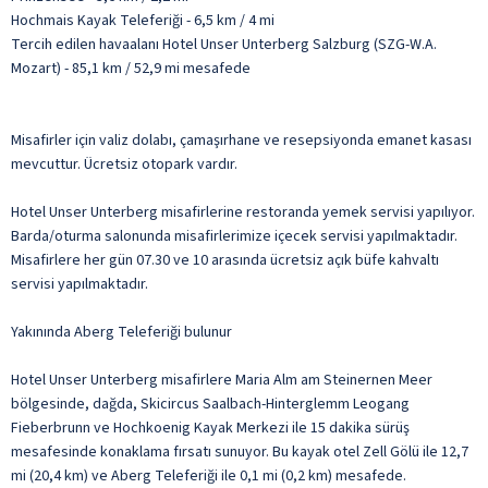
Hochmais Kayak Teleferiği - 6,5 km / 4 mi
Tercih edilen havaalanı Hotel Unser Unterberg Salzburg (SZG-W.A.
Mozart) - 85,1 km / 52,9 mi mesafede
Misafirler için valiz dolabı, çamaşırhane ve resepsiyonda emanet kasası
mevcuttur. Ücretsiz otopark vardır.
Hotel Unser Unterberg misafirlerine restoranda yemek servisi yapılıyor.
Barda/oturma salonunda misafirlerimize içecek servisi yapılmaktadır.
Misafirlere her gün 07.30 ve 10 arasında ücretsiz açık büfe kahvaltı
servisi yapılmaktadır.
Yakınında Aberg Teleferiği bulunur
Hotel Unser Unterberg misafirlere Maria Alm am Steinernen Meer
bölgesinde, dağda, Skicircus Saalbach-Hinterglemm Leogang
Fieberbrunn ve Hochkoenig Kayak Merkezi ile 15 dakika sürüş
mesafesinde konaklama fırsatı sunuyor. Bu kayak otel Zell Gölü ile 12,7
mi (20,4 km) ve Aberg Teleferiği ile 0,1 mi (0,2 km) mesafede.