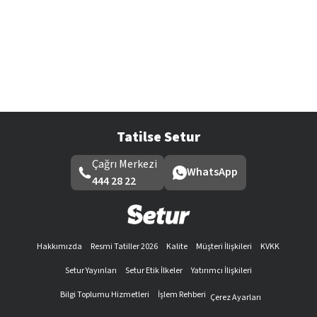
Tatilse Setur
Çağrı Merkezi
WhatsApp
444 28 22
Hakkımızda
Resmi Tatiller 2026
Kalite
Müşteri İlişkileri
KVKK
Setur Yayınları
Setur Etik İlkeler
Yatırımcı İlişkileri
Bilgi Toplumu Hizmetleri
İşlem Rehberi
Çerez Ayarları