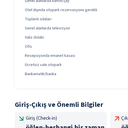
Genel alanlarda kahve/çay
Otel dışında otopark rezervasyonu gerekli
Toplantı odaları
Genel alanlarda televizyon
Valiz dolabı
Ofis
Resepsiyonda emanet kasası
Ücretsiz vale otopark
Bankamatik/banka
Giriş-Çıkış ve Önemli Bilgiler
Giriş (Check-in)
Çık
öğlen
-
herhangi bir zaman
öğ