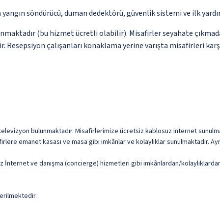
a yangın söndürücü, duman dedektörü, güvenlik sistemi ve ilk yard
unmaktadır (bu hizmet ücretli olabilir). Misafirler seyahate çıkmad
ir. Resepsiyon çalışanları konaklama yerine varışta misafirleri kar
 televizyon bulunmaktadır. Misafirlerimize ücretsiz kablosuz internet sunulmak
afirlere emanet kasası ve masa gibi imkânlar ve kolaylıklar sunulmaktadır. Ay
z İnternet ve danışma (concierge) hizmetleri gibi imkânlardan/kolaylıklardan y
erilmektedir.