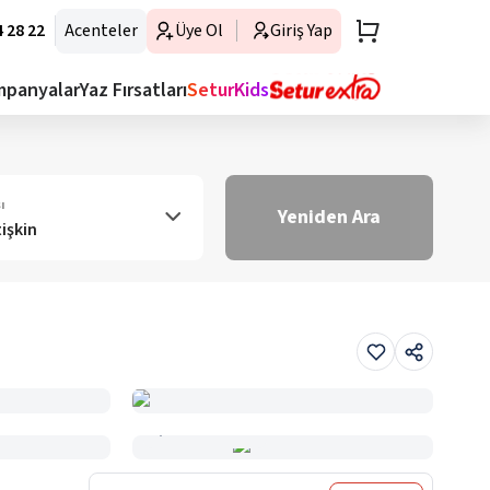
 28 22
Acenteler
Üye Ol
Giriş Yap
mpanyalar
Yaz Fırsatları
SeturKids
ı
Yeniden Ara
tişkin
Haritada Gör