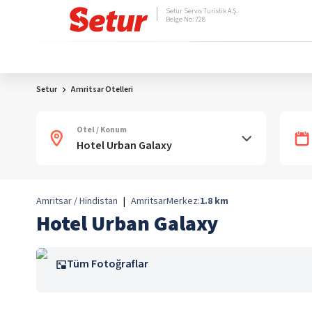
Setur Servis Turistik A.Ş.
Belge No: 728
Setur
Amritsar Otelleri
Otel / Konum
Amritsar / Hindistan
|
Amritsar
Merkez:
1.8
km
Hotel Urban Galaxy
Tüm Fotoğraflar