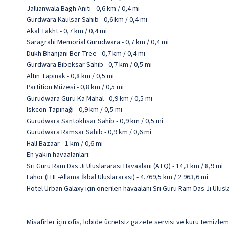
Jallianwala Bagh Anıtı - 0,6 km / 0,4 mi
Gurdwara Kaulsar Sahib - 0,6 km / 0,4 mi
Akal Takht - 0,7 km / 0,4 mi
Saragrahi Memorial Gurudwara - 0,7 km / 0,4 mi
Dukh Bhanjani Ber Tree - 0,7 km / 0,4 mi
Gurdwara Bibeksar Sahib - 0,7 km / 0,5 mi
Altın Tapınak - 0,8 km / 0,5 mi
Partition Müzesi - 0,8 km / 0,5 mi
Gurudwara Guru Ka Mahal - 0,9 km / 0,5 mi
Iskcon Tapınağı - 0,9 km / 0,5 mi
Gurudwara Santokhsar Sahib - 0,9 km / 0,5 mi
Gurudwara Ramsar Sahib - 0,9 km / 0,6 mi
Hall Bazaar - 1 km / 0,6 mi
En yakın havaalanları:
Sri Guru Ram Das Ji Uluslararası Havaalanı (ATQ) - 14,3 km / 8,9 mi
Lahor (LHE-Allama İkbal Uluslararası) - 4.769,5 km / 2.963,6 mi
Hotel Urban Galaxy için önerilen havaalanı Sri Guru Ram Das Ji Ulusl
Misafirler için ofis, lobide ücretsiz gazete servisi ve kuru temizle