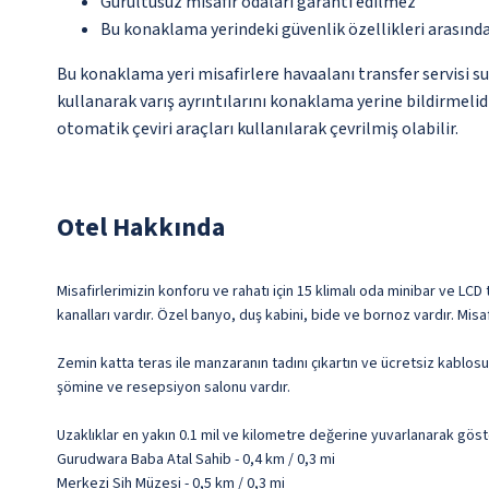
Gürültüsüz misafir odaları garanti edilmez
Bu konaklama yerindeki güvenlik özellikleri arasınd
Bu konaklama yeri misafirlere havaalanı transfer servisi s
kullanarak varış ayrıntılarını konaklama yerine bildirmelid
otomatik çeviri araçları kullanılarak çevrilmiş olabilir.
Otel Hakkında
Misafirlerimizin konforu ve rahatı için 15 klimalı oda minibar ve LCD
kanalları vardır. Özel banyo, duş kabini, bide ve bornoz vardır. Mis
Zemin katta teras ile manzaranın tadını çıkartın ve ücretsiz kablosu
şömine ve resepsiyon salonu vardır.
Uzaklıklar en yakın 0.1 mil ve kilometre değerine yuvarlanarak göst
Gurudwara Baba Atal Sahib - 0,4 km / 0,3 mi
Merkezi Sih Müzesi - 0,5 km / 0,3 mi