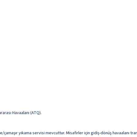
ararası Havaalanı (ATQ).
me/çamaşır yıkama servisi mevcuttur. Misafirler için gidiş-dönüş havaalanı tra