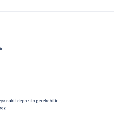
ir
eya nakit depozito gerekebilir
mez