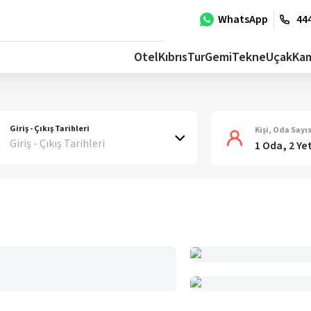
WhatsApp
444
Otel
Kıbrıs
Tur
Gemi
Tekne
Uçak
Ka
Giriş - Çıkış Tarihleri
Kişi, Oda Sayıs
Giriş - Çıkış Tarihleri
1 Oda, 2 Ye