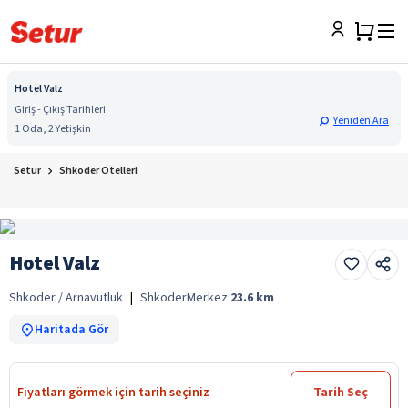
Hotel Valz
Giriş - Çıkış Tarihleri
Yeniden Ara
1 Oda, 2 Yetişkin
Setur
Shkoder Otelleri
Hotel Valz
Shkoder / Arnavutluk
|
Shkoder
Merkez:
23.6
km
Haritada Gör
Fiyatları görmek için tarih seçiniz
Tarih Seç