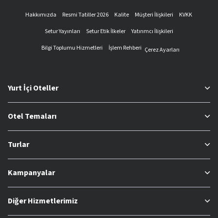
Hakkımızda
Resmi Tatiller 2026
Kalite
Müşteri İlişkileri
KVKK
Setur Yayınları
Setur Etik İlkeler
Yatırımcı İlişkileri
Bilgi Toplumu Hizmetleri
İşlem Rehberi
Çerez Ayarları
Yurt İçi Oteller
Otel Temaları
Turlar
Kampanyalar
Diğer Hizmetlerimiz