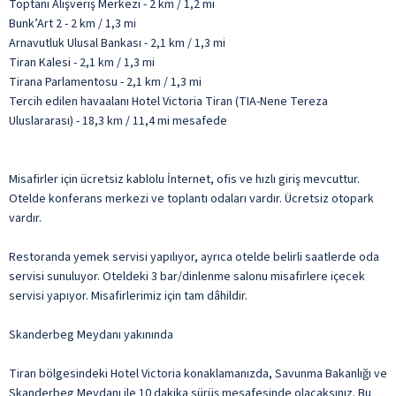
Toptani Alışveriş Merkezi - 2 km / 1,2 mi
Bunk’Art 2 - 2 km / 1,3 mi
Arnavutluk Ulusal Bankası - 2,1 km / 1,3 mi
Tiran Kalesi - 2,1 km / 1,3 mi
Tirana Parlamentosu - 2,1 km / 1,3 mi
Tercih edilen havaalanı Hotel Victoria Tiran (TIA-Nene Tereza
Uluslararası) - 18,3 km / 11,4 mi mesafede
Misafirler için ücretsiz kablolu İnternet, ofis ve hızlı giriş mevcuttur.
Otelde konferans merkezi ve toplantı odaları vardır. Ücretsiz otopark
vardır.
Restoranda yemek servisi yapılıyor, ayrıca otelde belirli saatlerde oda
servisi sunuluyor. Oteldeki 3 bar/dinlenme salonu misafirlere içecek
servisi yapıyor. Misafirlerimiz için tam dâhildir.
Skanderbeg Meydanı yakınında
Tiran bölgesindeki Hotel Victoria konaklamanızda, Savunma Bakanlığı ve
Skanderbeg Meydanı ile 10 dakika sürüş mesafesinde olacaksınız. Bu