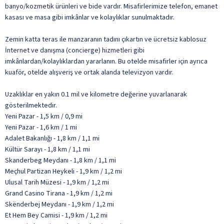
banyo/kozmetik ürünleri ve bide vardır. Misafirlerimize telefon, emanet
kasası ve masa gibi imkânlar ve kolaylıklar sunulmaktadır.
Zemin katta teras ile manzaranın tadını çıkartın ve ücretsiz kablosuz
İnternet ve danışma (concierge) hizmetleri gibi
imkânlardan/kolaylıklardan yararlanın. Bu otelde misafirler için ayrıca
kuaför, otelde alışveriş ve ortak alanda televizyon vardır.
Uzaklıklar en yakın 0.1 mil ve kilometre değerine yuvarlanarak
gösterilmektedir.
Yeni Pazar - 1,5 km / 0,9 mi
Yeni Pazar - 1,6 km / 1 mi
Adalet Bakanlığı - 1,8 km / 1,1 mi
Kültür Sarayı - 1,8 km / 1,1 mi
Skanderbeg Meydanı - 1,8 km / 1,1 mi
Meçhul Partizan Heykeli - 1,9 km / 1,2 mi
Ulusal Tarih Müzesi - 1,9 km / 1,2 mi
Grand Casino Tirana - 1,9 km / 1,2 mi
Skënderbej Meydanı - 1,9 km / 1,2 mi
Et Hem Bey Camisi - 1,9 km / 1,2 mi