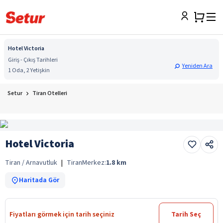
Hotel Victoria
Giriş - Çıkış Tarihleri
Yeniden Ara
1 Oda, 2 Yetişkin
Setur
Tiran Otelleri
Hotel Victoria
Tiran / Arnavutluk
|
Tiran
Merkez:
1.8
km
Haritada Gör
Fiyatları görmek için tarih seçiniz
Tarih Seç