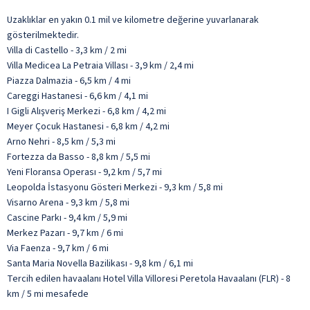
Uzaklıklar en yakın 0.1 mil ve kilometre değerine yuvarlanarak
gösterilmektedir.
Villa di Castello - 3,3 km / 2 mi
Villa Medicea La Petraia Villası - 3,9 km / 2,4 mi
Piazza Dalmazia - 6,5 km / 4 mi
Careggi Hastanesi - 6,6 km / 4,1 mi
I Gigli Alışveriş Merkezi - 6,8 km / 4,2 mi
Meyer Çocuk Hastanesi - 6,8 km / 4,2 mi
Arno Nehri - 8,5 km / 5,3 mi
Fortezza da Basso - 8,8 km / 5,5 mi
Yeni Floransa Operası - 9,2 km / 5,7 mi
Leopolda İstasyonu Gösteri Merkezi - 9,3 km / 5,8 mi
Visarno Arena - 9,3 km / 5,8 mi
Cascine Parkı - 9,4 km / 5,9 mi
Merkez Pazarı - 9,7 km / 6 mi
Via Faenza - 9,7 km / 6 mi
Santa Maria Novella Bazilikası - 9,8 km / 6,1 mi
Tercih edilen havaalanı Hotel Villa Villoresi Peretola Havaalanı (FLR) - 8
km / 5 mi mesafede