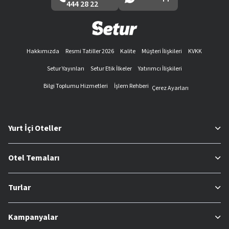
444 28 22
Hakkımızda
Resmi Tatiller 2026
Kalite
Müşteri İlişkileri
KVKK
Setur Yayınları
Setur Etik İlkeler
Yatırımcı İlişkileri
Bilgi Toplumu Hizmetleri
İşlem Rehberi
Çerez Ayarları
Yurt İçi Oteller
Otel Temaları
Turlar
Kampanyalar