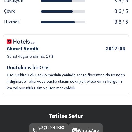
3.5
/ 5
Lokasyon
3.6
/ 5
Çevre
3.8
/ 5
Hizmet
Ahmet Semih
2017-06
Genel değerlendirme:
1
/ 5
Unutulmus bir Otel
Otel Sehire Cok uzak olmasinin yaninda sesto fiorentina da trenden
indiginizde Taksi veya baska ulasim sekli yok otele en az hergun 3
km yol yuruduk Esim ve Ben mahvolduk
Tatilse Setur
Çağrı Merkezi
WhatsApp