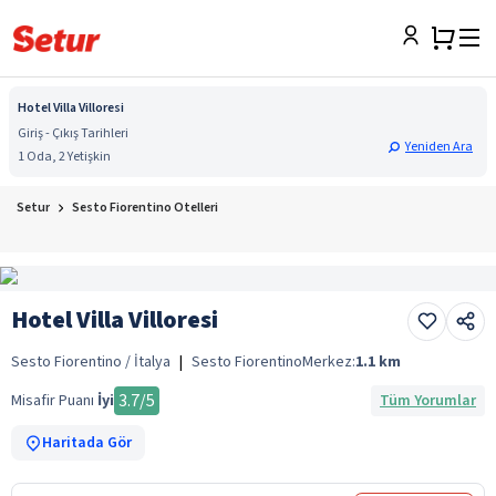
Hotel Villa Villoresi
Giriş - Çıkış Tarihleri
Yeniden Ara
1 Oda, 2 Yetişkin
Setur
Sesto Fiorentino Otelleri
Hotel Villa Villoresi
Sesto Fiorentino / İtalya
|
Sesto Fiorentino
Merkez:
1.1
km
3.7
/5
Misafir Puanı
İyi
Tüm Yorumlar
Haritada Gör