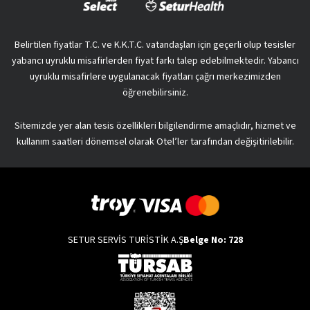
Belirtilen fiyatlar T.C. ve K.K.T.C. vatandaşları için geçerli olup tesisler
yabancı uyruklu misafirlerden fiyat farkı talep edebilmektedir. Yabancı
uyruklu misafirlere uygulanacak fiyatları çağrı merkezimizden
öğrenebilirsiniz.
Sitemizde yer alan tesis özellikleri bilgilendirme amaçlıdır, hizmet ve
kullanım saatleri dönemsel olarak Otel’ler tarafından değişitirilebilir.
SETUR SERVİS TURİSTİK A.Ş
Belge No: 728