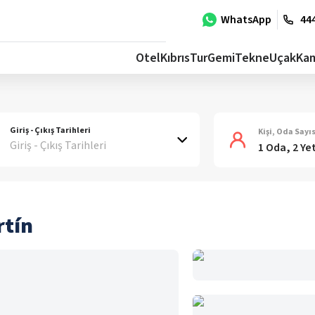
WhatsApp
444
Otel
Kıbrıs
Tur
Gemi
Tekne
Uçak
Ka
Giriş - Çıkış Tarihleri
Kişi, Oda Sayıs
Giriş - Çıkış Tarihleri
1 Oda, 2 Ye
rtín