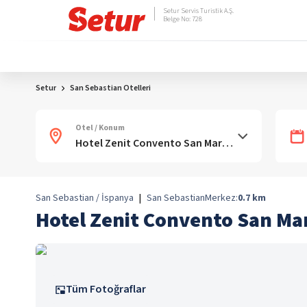
Setur Servis Turistik A.Ş.
Belge No: 728
Setur
San Sebastian Otelleri
Otel / Konum
San Sebastian / İspanya
|
San Sebastian
Merkez:
0.7
km
Hotel Zenit Convento San Ma
Tüm Fotoğraflar