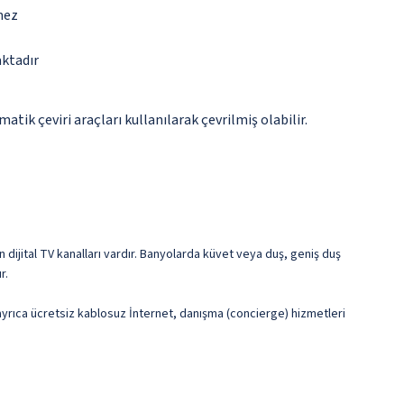
mez
aktadır
tik çeviri araçları kullanılarak çevrilmiş olabilir.
n dijital TV kanalları vardır. Banyolarda küvet veya duş, geniş duş
r.
in ayrıca ücretsiz kablosuz İnternet, danışma (concierge) hizmetleri