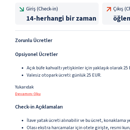
Giriş (Check-in)
Çıkış (
14
-
herhangi bir zaman
öğle
Zorunlu Ücretler
Opsiyonel Ücretler
Açık büfe kahvaltı yetişkinler için yaklaşık olarak 25
Valesiz otopark ücreti: günlük 25 EUR.
Yukarıdak
Devamını Oku
Check-in Açıklamaları
İlave yatak ücreti alınabilir ve bu ücret, konaklama y
Olası ekstra harcamalar için otele girişte, resmi kur