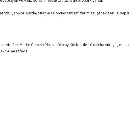
resepsiyon ve valiz dolabı mevcuttur. (ücretli) otopark vardır.
visi yapıyor. Barda/oturma salonunda misafirlerimize içecek servisi yapılma
nvento San Martín Concha Plajı ve Biscay Körfezi ile 10 dakika yürüyüş mes
0,9 km) mesafede.