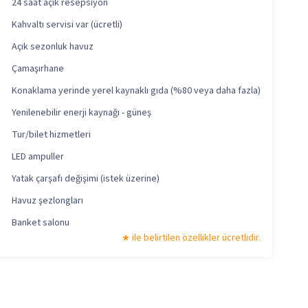
24 saat açık resepsiyon
Kahvaltı servisi var (ücretli)
Açık sezonluk havuz
Çamaşırhane
Konaklama yerinde yerel kaynaklı gıda (%80 veya daha fazla)
Yenilenebilir enerji kaynağı - güneş
Tur/bilet hizmetleri
LED ampuller
Yatak çarşafı değişimi (istek üzerine)
Havuz şezlongları
Banket salonu
ile belirtilen özellikler ücretlidir.