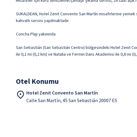
Misafirler için kuru temizleme/çamaşır yıkama servisi, 24 saat açık 
SUKALDEAN, Hotel Zenit Convento San Martín misafirlerine yemek ser
kahvaltı servisi yapılmaktadır.
Concha Plajı yakınında
San Sebastián (San Sebastián Centro) bölgesindeki Hotel Zenit Co
ile 0,1 mi (0,2 km) ve Natalia ve Fermin Dans Akademisi ile 0,6 mi (
Otel Konumu
Hotel Zenit Convento San Martín
Calle San Martín, 45 San Sebastián 20007 ES