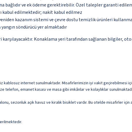
na bağlıdır ve ek ödeme gerektirebilir. Özel talepler garanti edile
ı kabul edilmektedir; nakit kabul edilmez
u yeniden kazanım sistemi ve çevre dostu temizlik ürünleri kullanm
a yangın söndürücü yer almaktadır
 karşılayacaktır. Konaklama yeri tarafından sağlanan bilgiler, otoma
iz kablosuz internet sunulmaktadır. Misafirlerimizin iyi vakit geçirebilmesi içi
mize telefon, emanet kasası ve masa gibi imkânlar ve kolaylıklar sunulmaktadı
salonu, sezonluk açık havuz ve kiralık bisiklet vardır. Bu otelde misafirler iç
erilmektedir.