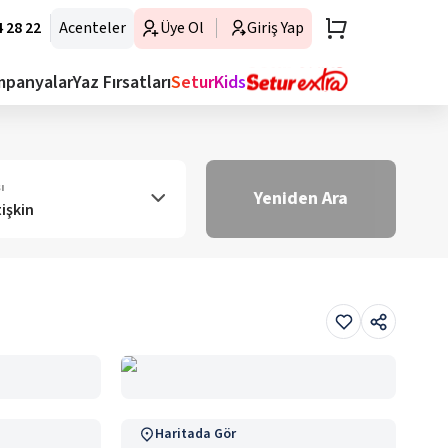
 28 22
Acenteler
Üye Ol
Giriş Yap
mpanyalar
Yaz Fırsatları
SeturKids
ı
Yeniden Ara
tişkin
Haritada Gör