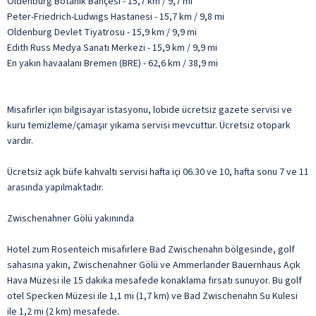
Oldenburg Botanik Bahçesi - 15,7 km / 9,7 mi
Peter-Friedrich-Ludwigs Hastanesi - 15,7 km / 9,8 mi
Oldenburg Devlet Tiyatrosu - 15,9 km / 9,9 mi
Edith Russ Medya Sanatı Merkezi - 15,9 km / 9,9 mi
En yakın havaalanı Bremen (BRE) - 62,6 km / 38,9 mi
Misafirler için bilgisayar istasyonu, lobide ücretsiz gazete servisi ve
kuru temizleme/çamaşır yıkama servisi mevcuttur. Ücretsiz otopark
vardır.
Ücretsiz açık büfe kahvaltı servisi hafta içi 06.30 ve 10, hafta sonu 7 ve 11
arasında yapılmaktadır.
Zwischenahner Gölü yakınında
Hotel zum Rosenteich misafirlere Bad Zwischenahn bölgesinde, golf
sahasına yakın, Zwischenahner Gölü ve Ammerlander Bauernhaus Açık
Hava Müzesi ile 15 dakika mesafede konaklama fırsatı sunuyor. Bu golf
otel Specken Müzesi ile 1,1 mi (1,7 km) ve Bad Zwischenahn Su Kulesi
ile 1,2 mi (2 km) mesafede.