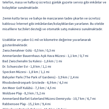
telefon, masa ve hafta içi ücretsiz günlük gazete servisi gibi imkânlar ve
kolaylıklar sunulmaktadır.
Zemin katta teras ve bahçe ile manzaranın tadını çıkartın ve ücretsiz
kablosuz İnternet gibi imkânlardan/kolaylıklardan yararlanın. Bu otelde
misafilere tur/bilet desteği ve otomatik satış makinesi sunulmaktadır.
Uzaklıklar en yakın 0.1 mil ve kilometre değerine yuvarlanarak
gösterilmektedir.
Zwischenahner Gölü - 0,5 km / 0,3 mi
Ammerlander Bauernhaus Açık Hava Müzesi - 1,1 km / 0,7 mi
Bad Zwischenahn Su Kulesi - 1,6 km / 1 mi
Dr. Schuessler Evi - 1,8 km / 1,1 mi
Specken Müzesi - 1,8 km / 1,1 mi
Bahçeler Parkı (The Park of Gardens) - 3,9 km / 2,4 mi
Rhododendronpark Gristede - 6,9 km / 4,3 mi
Am Meer Golf Kulübü - 7,3 km / 4,5 mi
Woldsee Plajı - 8,3 km / 5,2 mi
Ammerland-Barßel-Saterland Müzesi Demiryolu - 10,7 km / 6,7 mi
Rabbensee Plajı - 15,2 km / 9,4 mi