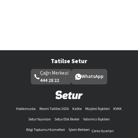
Tatilse Setur
Çağrı Merkezi
WhatsApp
444 28 22
Hakkımızda
Resmi Tatiller 2026
Kalite
Müşteri İlişkileri
KVKK
Setur Yayınları
Setur Etik İlkeler
Yatırımcı İlişkileri
Bilgi Toplumu Hizmetleri
İşlem Rehberi
Çerez Ayarları