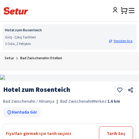
Hotel zum Rosenteich
Giriş - Çıkış Tarihleri
Yeniden Ara
1 Oda, 2 Yetişkin
Setur
Bad Zwischenahn Otelleri
Hotel zum Rosenteich
Bad Zwischenahn / Almanya
|
Bad Zwischenahn
Merkez:
1.6
km
Haritada Gör
Fiyatları görmek için tarih seçiniz
Tarih Seç