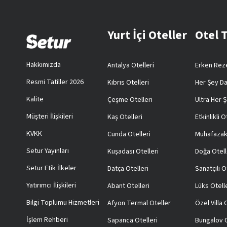
Yurt İçi Oteller
Otel 
Hakkımızda
Antalya Otelleri
Erken Reze
Resmi Tatiller 2026
Kıbrıs Otelleri
Her Şey Da
Kalite
Çeşme Otelleri
Ultra Her Ş
Müşteri İlişkileri
Kaş Otelleri
Etkinlikli O
KVKK
Cunda Otelleri
Muhafazak
Setur Yayınları
Kuşadası Otelleri
Doğa Otell
Setur Etik İlkeler
Datça Otelleri
Sanatçılı O
Yatırımcı İlişkileri
Abant Otelleri
Lüks Otell
Bilgi Toplumu Hizmetleri
Afyon Termal Oteller
Özel Villa
İşlem Rehberi
Sapanca Otelleri
Bungalov O