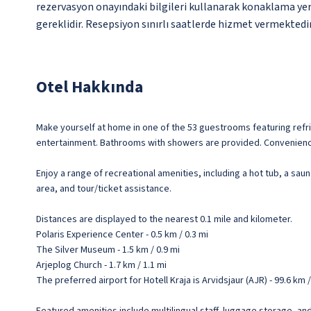
rezervasyon onayındaki bilgileri kullanarak konaklama yeri
gereklidir. Resepsiyon sınırlı saatlerde hizmet vermektedir
Otel Hakkında
Make yourself at home in one of the 53 guestrooms featuring refr
entertainment. Bathrooms with showers are provided. Convenience
Enjoy a range of recreational amenities, including a hot tub, a sa
area, and tour/ticket assistance.
Distances are displayed to the nearest 0.1 mile and kilometer.
Polaris Experience Center - 0.5 km / 0.3 mi
The Silver Museum - 1.5 km / 0.9 mi
Arjeplog Church - 1.7 km / 1.1 mi
The preferred airport for Hotell Kraja is Arvidsjaur (AJR) - 99.6 km /