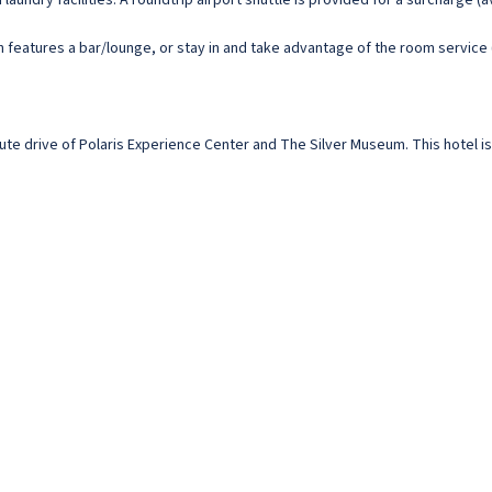
aundry facilities. A roundtrip airport shuttle is provided for a surcharge (av
 features a bar/lounge, or stay in and take advantage of the room service (
-minute drive of Polaris Experience Center and The Silver Museum. This hotel i