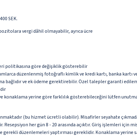
) 400 SEK.
pozitolara vergi dâhil olmayabilir, ayrıca ücre
eri politikasına göre değişiklik gösterebilir
umlarca düzenlenmiş fotoğraflı kimlik ve kredi kartı, banka kartı v
na bağlıdır ve ek ödeme gerektirebilir. Özel talepler garanti edile
dir
 ve konaklama yerine göre farklılık gösterebileceğini lütfen unutm
unmaktadır (bu hizmet ücretli olabilir). Misafirler seyahate çıkmad
r. Resepsiyon her gün 8 - 20 arasında açıktır. Giriş işlemleri için m
ve gerekli düzenlemeleri yaptırması gereklidir. Konaklama yerine s