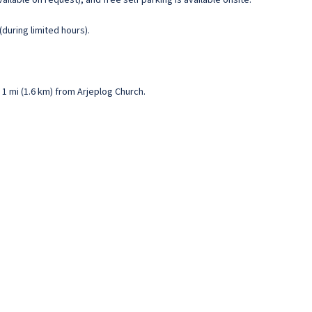
ailable on request), and free self parking is available onsite.
during limited hours).
s 1 mi (1.6 km) from Arjeplog Church.