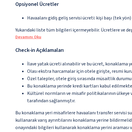
Opsiyonel Ücretler
Havaalanı gidiş geliş servisi ücreti: kişi başı (tek yön
Yukarıdaki liste tüm bilgileri içermeyebilir. Ücretlere ve de
Devamını Oku
Check-in Açıklamaları
İlave yatak ücreti alınabilir ve bu ücret, konaklama y
Olası ekstra harcamalar için otele girişte, resmi kur
Özel talepler, otele giriş sırasında müsaitlik durumu
Bu konaklama yerinde kredi kartları kabul edilmekte
Kültürel normların ve misafir politikalarının ülkeye
tarafından sağlanmıştır.
Bu konaklama yeri misafirlere havaalanı transfer servisi s
kullanarak varış ayrıntılarını konaklama yerine bildirmelidi
onayındaki bilgileri kullanarak konaklama yerini araması 