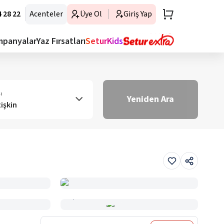
 28 22
Acenteler
Üye Ol
Giriş Yap
mpanyalar
Yaz Fırsatları
SeturKids
ı
Yeniden Ara
tişkin
Haritada Gör