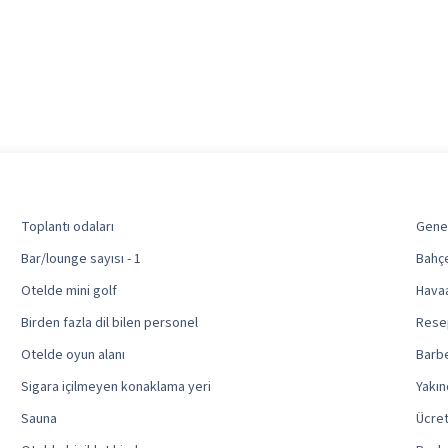
Toplantı odaları
Genel
Bar/lounge sayısı - 1
Bahç
Otelde mini golf
Havaa
Birden fazla dil bilen personel
Resep
Otelde oyun alanı
Barbe
Sigara içilmeyen konaklama yeri
Yakın
Sauna
Ücret