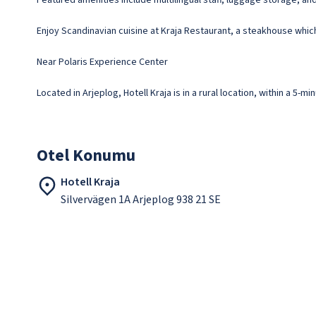
Featured amenities include multilingual staff, luggage storage, and l
Enjoy Scandinavian cuisine at Kraja Restaurant, a steakhouse which
Near Polaris Experience Center
Located in Arjeplog, Hotell Kraja is in a rural location, within a 5
Otel Konumu
Hotell Kraja
Silvervägen 1A Arjeplog 938 21 SE