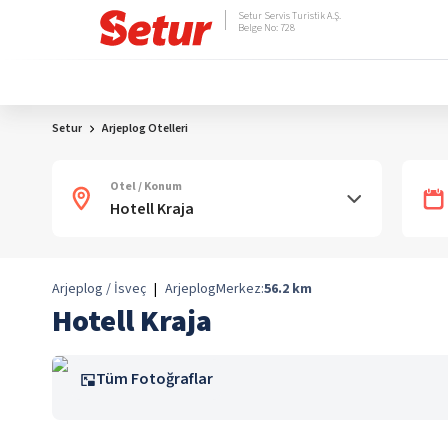
Setur Servis Turistik A.Ş.
Belge No: 728
Setur
Arjeplog Otelleri
Otel / Konum
Arjeplog / İsveç
|
Arjeplog
Merkez:
56.2
km
Hotell Kraja
Tüm Fotoğraflar