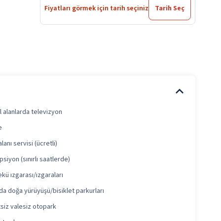
Fiyatları görmek için tarih seçiniz
Tarih Seç
 alanlarda televizyon
e
lanı servisi (ücretli)
siyon (sınırlı saatlerde)
kü ızgarası/ızgaraları
da doğa yürüyüşü/bisiklet parkurları
siz valesiz otopark