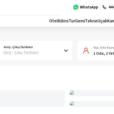
WhatsApp
444
Otel
Kıbrıs
Tur
Gemi
Tekne
Uçak
Ka
Giriş - Çıkış Tarihleri
Kişi, Oda Sayıs
Giriş - Çıkış Tarihleri
1 Oda, 2 Ye