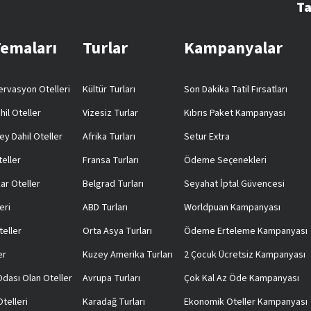
Ta
Temaları
Turlar
Kampanyalar
rvasyon Otelleri
Kültür Turları
Son Dakika Tatil Fırsatları
hil Oteller
Vizesiz Turlar
Kıbrıs Paket Kampanyası
ey Dahil Oteller
Afrika Turları
Setur Extra
teller
Fransa Turları
Ödeme Seçenekleri
ar Oteller
Belgrad Turları
Seyahat İptal Güvencesi
eri
ABD Turları
Worldpuan Kampanyası
teller
Orta Asya Turları
Ödeme Erteleme Kampanyası
er
Kuzey Amerika Turları
2 Çocuk Ücretsiz Kampanyası
 Odası Olan Oteller
Avrupa Turları
Çok Kal Az Öde Kampanyası
telleri
Karadağ Turları
Ekonomik Oteller Kampanyası