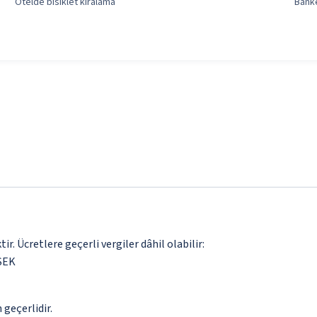
Otelde bisiklet kiralama
Bank
. Ücretlere geçerli vergiler dâhil olabilir:
 SEK
 geçerlidir.