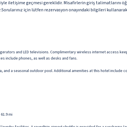
yle iletişime geçmesi gereklidir. Misafirlerin giriş talimatlarını
.Sorularınız için lütfen rezervasyon onayındaki bilgileri kullanara
igerators and LED televisions. Complimentary wireless internet access keep
s include phones, as well as desks and fans.
una, and a seasonal outdoor pool. Additional amenities at this hotel include
 61.9 mi