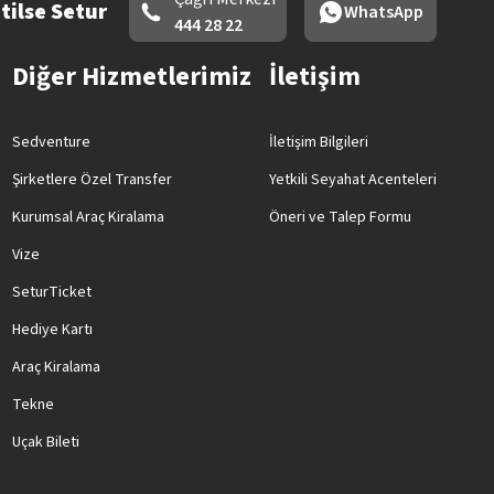
tilse Setur
WhatsApp
444 28 22
Diğer Hizmetlerimiz
İletişim
Sedventure
İletişim Bilgileri
Şirketlere Özel Transfer
Yetkili Seyahat Acenteleri
Kurumsal Araç Kiralama
Öneri ve Talep Formu
Vize
SeturTicket
Hediye Kartı
Araç Kiralama
Tekne
Uçak Bileti