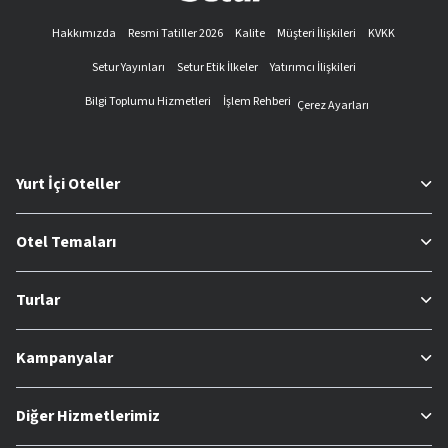
Hakkımızda
Resmi Tatiller 2026
Kalite
Müşteri İlişkileri
KVKK
Setur Yayınları
Setur Etik İlkeler
Yatırımcı İlişkileri
Bilgi Toplumu Hizmetleri
İşlem Rehberi
Çerez Ayarları
Yurt İçi Oteller
Otel Temaları
Turlar
Kampanyalar
Diğer Hizmetlerimiz