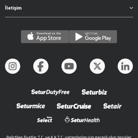
İletişim
Belirtilen fiyatlar T.C. ve K.K.T.C. vatandaşları için geçerli olup tesisler