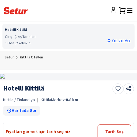
Hotelli Kittilä
Giriş - Çıkış Tarihleri
Yeniden Ara
1 Oda, 2 Yetişkin
Setur
Kittila Otelleri
Hotelli Kittilä
Kittila / Finlandiya
|
Kittila
Merkez:
0.8
km
Haritada Gör
Fiyatları görmek için tarih seçiniz
Tarih Seç