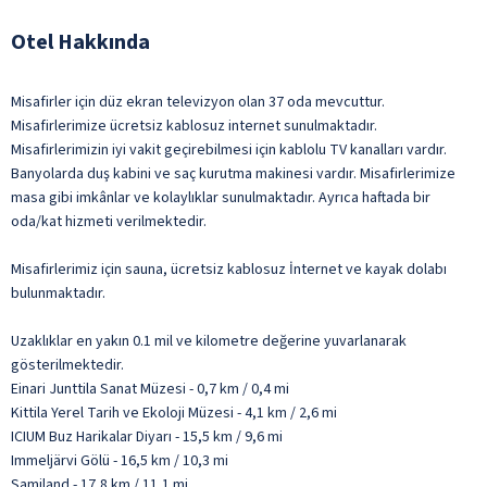
Otel Hakkında
Misafirler için düz ekran televizyon olan 37 oda mevcuttur.
Misafirlerimize ücretsiz kablosuz internet sunulmaktadır.
Misafirlerimizin iyi vakit geçirebilmesi için kablolu TV kanalları vardır.
Banyolarda duş kabini ve saç kurutma makinesi vardır. Misafirlerimize
masa gibi imkânlar ve kolaylıklar sunulmaktadır. Ayrıca haftada bir
oda/kat hizmeti verilmektedir.
Misafirlerimiz için sauna, ücretsiz kablosuz İnternet ve kayak dolabı
bulunmaktadır.
Uzaklıklar en yakın 0.1 mil ve kilometre değerine yuvarlanarak
gösterilmektedir.
Einari Junttila Sanat Müzesi - 0,7 km / 0,4 mi
Kittila Yerel Tarih ve Ekoloji Müzesi - 4,1 km / 2,6 mi
ICIUM Buz Harikalar Diyarı - 15,5 km / 9,6 mi
Immeljärvi Gölü - 16,5 km / 10,3 mi
Samiland - 17,8 km / 11,1 mi