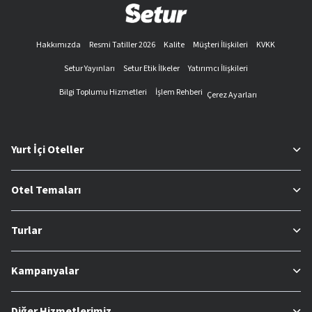
Hakkımızda
Resmi Tatiller 2026
Kalite
Müşteri İlişkileri
KVKK
Setur Yayınları
Setur Etik İlkeler
Yatırımcı İlişkileri
Bilgi Toplumu Hizmetleri
İşlem Rehberi
Çerez Ayarları
Yurt İçi Oteller
Otel Temaları
Turlar
Kampanyalar
Diğer Hizmetlerimiz