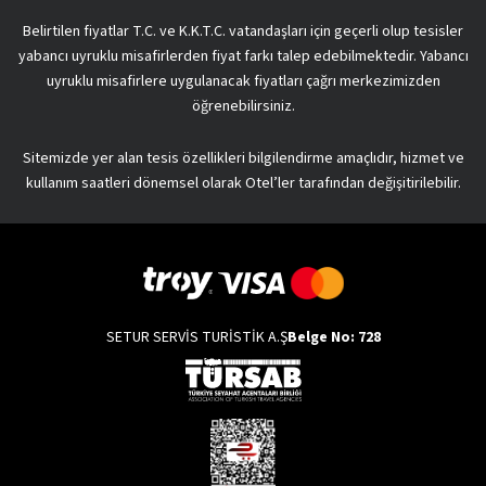
Belirtilen fiyatlar T.C. ve K.K.T.C. vatandaşları için geçerli olup tesisler
yabancı uyruklu misafirlerden fiyat farkı talep edebilmektedir. Yabancı
uyruklu misafirlere uygulanacak fiyatları çağrı merkezimizden
öğrenebilirsiniz.
Sitemizde yer alan tesis özellikleri bilgilendirme amaçlıdır, hizmet ve
kullanım saatleri dönemsel olarak Otel’ler tarafından değişitirilebilir.
SETUR SERVİS TURİSTİK A.Ş
Belge No: 728