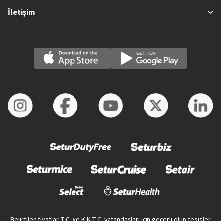
İletişim
Belirtilen fiyatlar T.C. ve K.K.T.C. vatandaşları için geçerli olup tesisler