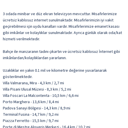
3 odada minibar ve düz ekran televizyon mevcuttur. Misafirlerimize
ücretsiz kablosuz internet sunulmaktadır. Misafirlerimizin iyi vakit
geçirebilmesi için uydu kanalları vardır. Misafirlerimize emanet kasası
gibi imkânlar ve kolaylıklar sunulmaktadır. Ayrıca günlük olarak oda/kat
hizmeti verilmektedir.
Bahçe ile manzaranın tadını çıkartın ve ücretsiz kablosuz İnternet gibi
imkânlardan/kolaylıklardan yararlanın.
Uzaklıklar en yakın 0.1 mil ve kilometre değerine yuvarlanarak
gösterilmektedir.
Villa Valmarana, Mira - 4,3 km / 2,7 mi
Villa Pisani Ulusal Müzesi - 8,3 km / 5,2 mi
Villa Foscari La Malcontenta - 10,5 km / 6,6 mi
Porto Marghera - 13,6 km / 8,4 mi
Padova Sanayi Bölgesi - 14,3 km / 8,9 mi
Terminal Fusina - 14,7 km / 9,2 mi
Piazza Ferretto - 15,5 km / 9,7 mi
Porte di Mestre Alışveriş Merkezi - 16,4 km / 10,2 mi