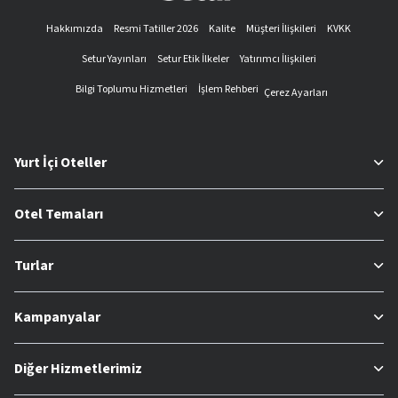
Hakkımızda
Resmi Tatiller 2026
Kalite
Müşteri İlişkileri
KVKK
Setur Yayınları
Setur Etik İlkeler
Yatırımcı İlişkileri
Bilgi Toplumu Hizmetleri
İşlem Rehberi
Çerez Ayarları
Yurt İçi Oteller
Otel Temaları
Turlar
Kampanyalar
Diğer Hizmetlerimiz