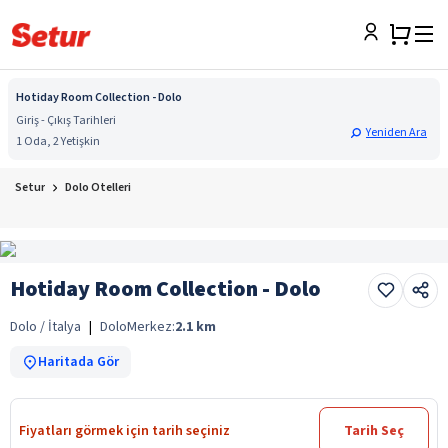
Hotiday Room Collection - Dolo
Giriş - Çıkış Tarihleri
Yeniden Ara
1 Oda, 2 Yetişkin
Setur
Dolo Otelleri
Hotiday Room Collection - Dolo
Dolo / İtalya
|
Dolo
Merkez:
2.1
km
Haritada Gör
Fiyatları görmek için tarih seçiniz
Tarih Seç