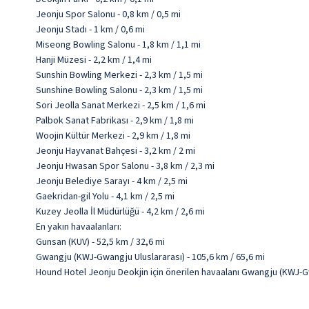
Jeonju Spor Salonu - 0,8 km / 0,5 mi
Jeonju Stadı - 1 km / 0,6 mi
Miseong Bowling Salonu - 1,8 km / 1,1 mi
Hanji Müzesi - 2,2 km / 1,4 mi
Sunshin Bowling Merkezi - 2,3 km / 1,5 mi
Sunshine Bowling Salonu - 2,3 km / 1,5 mi
Sori Jeolla Sanat Merkezi - 2,5 km / 1,6 mi
Palbok Sanat Fabrikası - 2,9 km / 1,8 mi
Woojin Kültür Merkezi - 2,9 km / 1,8 mi
Jeonju Hayvanat Bahçesi - 3,2 km / 2 mi
Jeonju Hwasan Spor Salonu - 3,8 km / 2,3 mi
Jeonju Belediye Sarayı - 4 km / 2,5 mi
Gaekridan-gil Yolu - 4,1 km / 2,5 mi
Kuzey Jeolla İl Müdürlüğü - 4,2 km / 2,6 mi
En yakın havaalanları:
Gunsan (KUV) - 52,5 km / 32,6 mi
Gwangju (KWJ-Gwangju Uluslararası) - 105,6 km / 65,6 mi
Hound Hotel Jeonju Deokjin için önerilen havaalanı Gwangju (KWJ-G