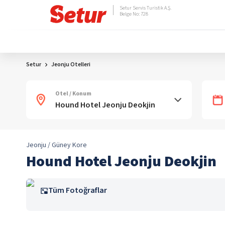
Setur Servis Turistik A.Ş.
Belge No: 728
Setur
Jeonju Otelleri
Otel / Konum
Jeonju / Güney Kore
Hound Hotel Jeonju Deokjin
Tüm Fotoğraflar