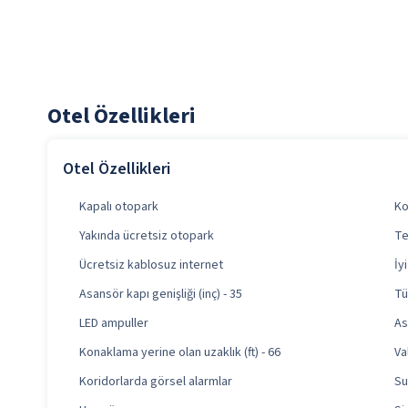
Otel Özellikleri
Otel Özellikleri
Kapalı otopark
Ko
Yakında ücretsiz otopark
Te
Ücretsiz kablosuz internet
İy
Asansör kapı genişliği (inç) - 35
Tü
LED ampuller
As
Konaklama yerine olan uzaklık (ft) - 66
Va
Koridorlarda görsel alarmlar
Su