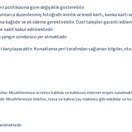
eri politikasına göre değişiklik gösterebilir
umlarca düzenlenmiş fotoğraflı kimlik ve kredi kartı, banka kartı v
na bağlıdır ve ek ödeme gerektirebilir. Özel talepler garanti edile
ve nakit kabul edilmektedir
a yangın söndürücü yer almaktadır
 karşılayacaktır. Konaklama yeri tarafından sağlanan bilgiler, otoma
 Misafirlerimize ücretsiz kablolu ve kablosuz internet erişimi sunulmaktadır.
r. Misafirlerimize telefon, masa ve kahve/çay makinesi gibi imkânlar ve kol
erilmektedir.