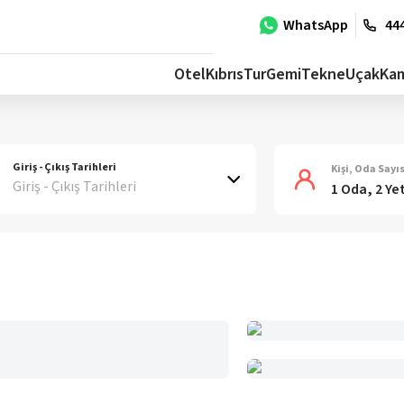
WhatsApp
444
Otel
Kıbrıs
Tur
Gemi
Tekne
Uçak
Ka
Giriş - Çıkış Tarihleri
Kişi, Oda Sayıs
Giriş - Çıkış Tarihleri
1 Oda, 2 Ye