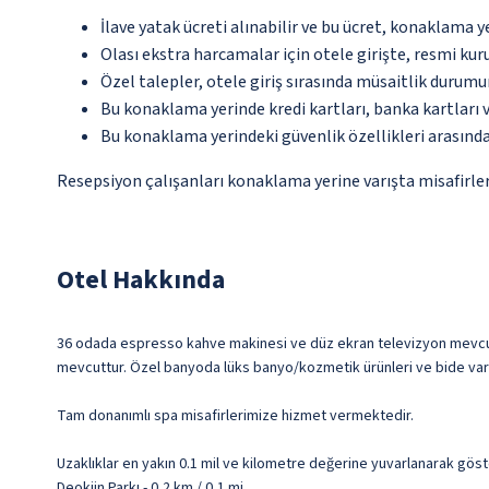
İlave yatak ücreti alınabilir ve bu ücret, konaklama y
Olası ekstra harcamalar için otele girişte, resmi kur
Özel talepler, otele giriş sırasında müsaitlik durumu
Bu konaklama yerinde kredi kartları, banka kartları 
Bu konaklama yerindeki güvenlik özellikleri arasınd
Resepsiyon çalışanları konaklama yerine varışta misafirleri
Otel Hakkında
36 odada espresso kahve makinesi ve düz ekran televizyon mevcuttur.
mevcuttur. Özel banyoda lüks banyo/kozmetik ürünleri ve bide vardı
Tam donanımlı spa misafirlerimize hizmet vermektedir.
Uzaklıklar en yakın 0.1 mil ve kilometre değerine yuvarlanarak göst
Deokjin Parkı - 0,2 km / 0,1 mi