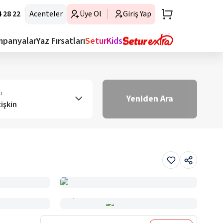
 28 22
Acenteler
Üye Ol
Giriş Yap
mpanyalar
Yaz Fırsatları
SeturKids
ı
Yeniden Ara
tişkin
Haritada Gör