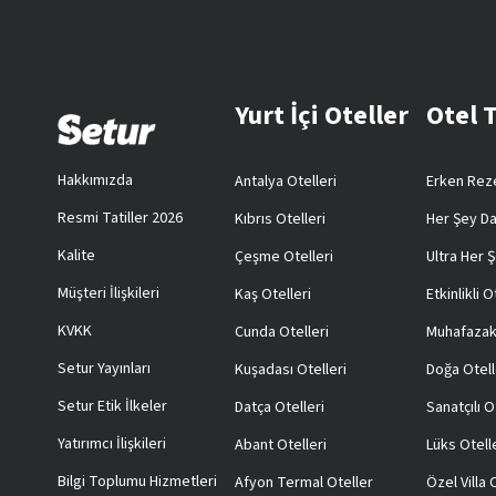
Yurt İçi Oteller
Otel 
Hakkımızda
Antalya Otelleri
Erken Reze
Resmi Tatiller 2026
Kıbrıs Otelleri
Her Şey Da
Kalite
Çeşme Otelleri
Ultra Her Ş
Müşteri İlişkileri
Kaş Otelleri
Etkinlikli O
KVKK
Cunda Otelleri
Muhafazak
Setur Yayınları
Kuşadası Otelleri
Doğa Otell
Setur Etik İlkeler
Datça Otelleri
Sanatçılı O
Yatırımcı İlişkileri
Abant Otelleri
Lüks Otell
Bilgi Toplumu Hizmetleri
Afyon Termal Oteller
Özel Villa