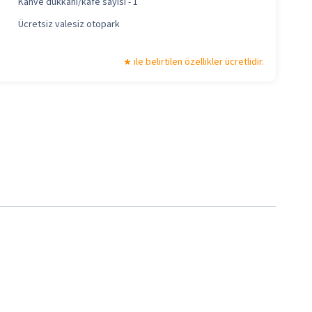
Kahve dükkanı/kafe sayısı - 1
Ücretsiz valesiz otopark
ile belirtilen özellikler ücretlidir.