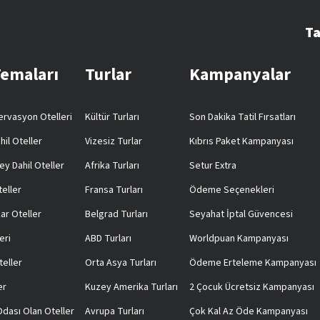
Ta
Temaları
Turlar
Kampanyalar
rvasyon Otelleri
Kültür Turları
Son Dakika Tatil Fırsatları
hil Oteller
Vizesiz Turlar
Kıbrıs Paket Kampanyası
ey Dahil Oteller
Afrika Turları
Setur Extra
teller
Fransa Turları
Ödeme Seçenekleri
ar Oteller
Belgrad Turları
Seyahat İptal Güvencesi
eri
ABD Turları
Worldpuan Kampanyası
teller
Orta Asya Turları
Ödeme Erteleme Kampanyası
er
Kuzey Amerika Turları
2 Çocuk Ücretsiz Kampanyası
 Odası Olan Oteller
Avrupa Turları
Çok Kal Az Öde Kampanyası