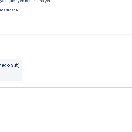
gara içilmeyen konaklama yeri
maşırhane
Check-out)