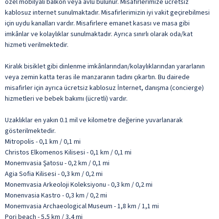
özel mobilyalı balkon veya avlu bulunur. Misafirlerimize ücretsiz
kablosuz internet sunulmaktadır. Misafirlerimizin iyi vakit geçirebilmesi
için uydu kanalları vardır. Misafirlere emanet kasası ve masa gibi
imkânlar ve kolaylıklar sunulmaktadır. Ayrıca sınırlı olarak oda/kat
hizmeti verilmektedir.
Kiralık bisiklet gibi dinlenme imkânlarından/kolaylıklarından yararlanın
veya zemin katta teras ile manzaranın tadını çıkartın. Bu dairede
misafirler için ayrıca ücretsiz kablosuz İnternet, danışma (concierge)
hizmetleri ve bebek bakımı (ücretli) vardır.
Uzaklıklar en yakın 0.1 mil ve kilometre değerine yuvarlanarak
gösterilmektedir.
Mitropolis - 0,1 km / 0,1 mi
Christos Elkomenos Kilisesi - 0,1 km / 0,1 mi
Monemvasia Şatosu - 0,2 km / 0,1 mi
Agia Sofia Kilisesi - 0,3 km / 0,2 mi
Monemvasia Arkeoloji Koleksiyonu - 0,3 km / 0,2 mi
Monenvasia Kastro - 0,3 km / 0,2 mi
Monemvasia Archaeological Museum - 1,8 km / 1,1 mi
Pori beach - 5,5 km / 3,4 mi