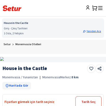
House in the Castle
Giriş - Çıkış Tarihleri
Yeniden Ara
1 Oda, 2 Yetişkin
Setur
Monemvasia Otelleri
House in the Castle
Monemvasia / Yunanistan
|
Monemvasia
Merkez:
0
km
Haritada Gör
Fiyatları görmek için tarih seçiniz
Tarih Seç