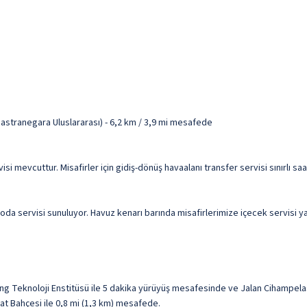
stranegara Uluslararası) - 6,2 km / 3,9 mi mesafede
visi mevcuttur. Misafirler için gidiş-dönüş havaalanı transfer servisi sınırlı 
oda servisi sunuluyor. Havuz kenarı barında misafirlerimize içecek servisi ya
 Teknoloji Enstitüsü ile 5 dakika yürüyüş mesafesinde ve Jalan Cihampelas
t Bahçesi ile 0,8 mi (1,3 km) mesafede.