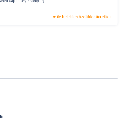
ınırlı kapasiteye sahiptir)
ile belirtilen özellikler ücretlidir.
ir