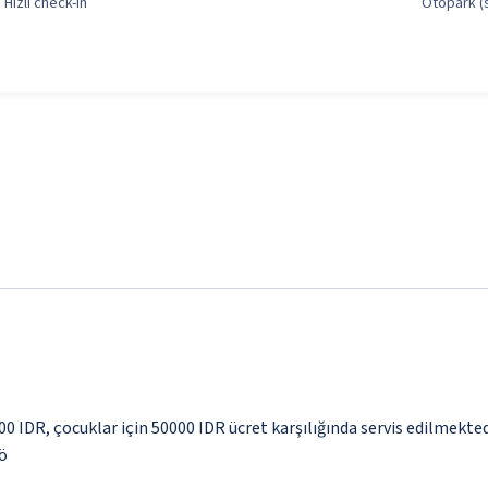
Hızlı check-in
Otopark (s
00 IDR, çocuklar için 50000 IDR ücret karşılığında servis edilmekted
yö