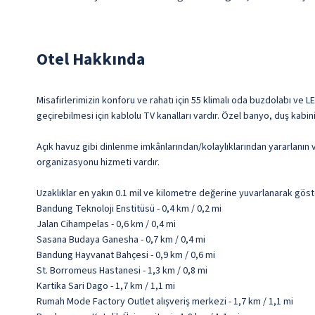
Otel Hakkında
Misafirlerimizin konforu ve rahatı için 55 klimalı oda buzdolabı ve 
geçirebilmesi için kablolu TV kanalları vardır. Özel banyo, duş kabin
Açık havuz gibi dinlenme imkânlarından/kolaylıklarından yararlanın 
organizasyonu hizmeti vardır.
Uzaklıklar en yakın 0.1 mil ve kilometre değerine yuvarlanarak göst
Bandung Teknoloji Enstitüsü - 0,4 km / 0,2 mi
Jalan Cihampelas - 0,6 km / 0,4 mi
Sasana Budaya Ganesha - 0,7 km / 0,4 mi
Bandung Hayvanat Bahçesi - 0,9 km / 0,6 mi
St. Borromeus Hastanesi - 1,3 km / 0,8 mi
Kartika Sari Dago - 1,7 km / 1,1 mi
Rumah Mode Factory Outlet alışveriş merkezi - 1,7 km / 1,1 mi