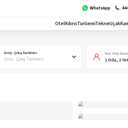
WhatsApp
444
Otel
Kıbrıs
Tur
Gemi
Tekne
Uçak
Ka
Giriş - Çıkış Tarihleri
Kişi, Oda Sayıs
Giriş - Çıkış Tarihleri
1 Oda, 2 Ye