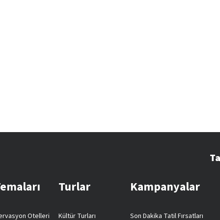
Ta
Temaları
Turlar
Kampanyalar
rvasyon Otelleri
Kültür Turları
Son Dakika Tatil Fırsatları