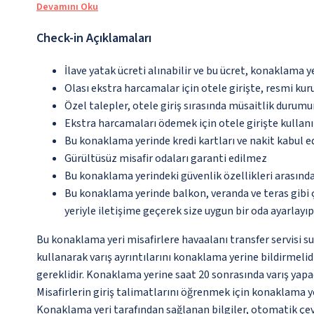
Devamını Oku
Check-in Açıklamaları
İlave yatak ücreti alınabilir ve bu ücret, konaklama y
Olası ekstra harcamalar için otele girişte, resmi kur
Özel talepler, otele giriş sırasında müsaitlik durumu
Ekstra harcamaları ödemek için otele girişte kullanıl
Bu konaklama yerinde kredi kartları ve nakit kabul 
Gürültüsüz misafir odaları garanti edilmez
Bu konaklama yerindeki güvenlik özellikleri arasınd
Bu konaklama yerinde balkon, veranda ve teras gibi 
yeriyle iletişime geçerek size uygun bir oda ayarlayı
Bu konaklama yeri misafirlere havaalanı transfer servisi s
kullanarak varış ayrıntılarını konaklama yerine bildirmelid
gereklidir. Konaklama yerine saat 20 sonrasında varış yapa
Misafirlerin giriş talimatlarını öğrenmek için konaklama ye
Konaklama yeri tarafından sağlanan bilgiler, otomatik çevir