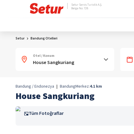
Setur Servis Turistik A.Ş.
Belge No: 728
Setur
Bandung Otelleri
Otel / Konum
Bandung / Endonezya
|
Bandung
Merkez:
4.1
km
House Sangkuriang
Tüm Fotoğraflar