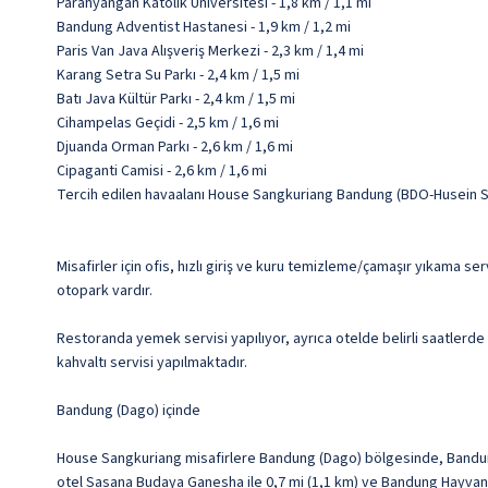
Parahyangan Katolik Üniversitesi - 1,8 km / 1,1 mi
Bandung Adventist Hastanesi - 1,9 km / 1,2 mi
Paris Van Java Alışveriş Merkezi - 2,3 km / 1,4 mi
Karang Setra Su Parkı - 2,4 km / 1,5 mi
Batı Java Kültür Parkı - 2,4 km / 1,5 mi
Cihampelas Geçidi - 2,5 km / 1,6 mi
Djuanda Orman Parkı - 2,6 km / 1,6 mi
Cipaganti Camisi - 2,6 km / 1,6 mi
Tercih edilen havaalanı House Sangkuriang Bandung (BDO-Husein Sa
Misafirler için ofis, hızlı giriş ve kuru temizleme/çamaşır yıkama ser
otopark vardır.
Restoranda yemek servisi yapılıyor, ayrıca otelde belirli saatlerde 
kahvaltı servisi yapılmaktadır.
Bandung (Dago) içinde
House Sangkuriang misafirlere Bandung (Dago) bölgesinde, Bandung
otel Sasana Budaya Ganesha ile 0,7 mi (1,1 km) ve Bandung Hayvana