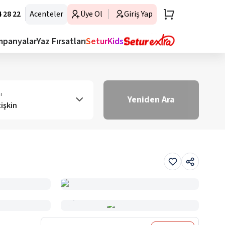
 28 22
Acenteler
Üye Ol
Giriş Yap
mpanyalar
Yaz Fırsatları
SeturKids
ı
Yeniden Ara
tişkin
Haritada Gör