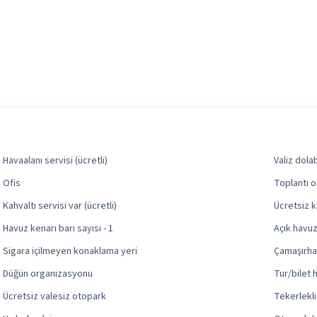
Havaalanı servisi (ücretli)
Valiz dola
Ofis
Toplantı o
Kahvaltı servisi var (ücretli)
Ücretsiz k
Havuz kenarı barı sayısı - 1
Açık havuz 
Sigara içilmeyen konaklama yeri
Çamaşırh
Düğün organizasyonu
Tur/bilet 
Ücretsiz valesiz otopark
Tekerlekli