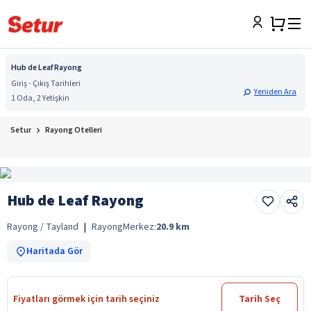
Hub de Leaf Rayong
Giriş - Çıkış Tarihleri
Yeniden Ara
1 Oda, 2 Yetişkin
Setur
Rayong Otelleri
Hub de Leaf Rayong
Rayong / Tayland
|
Rayong
Merkez:
20.9
km
Haritada Gör
Fiyatları görmek için tarih seçiniz
Tarih Seç