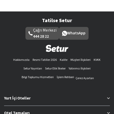
Tatilse Setur
Çağrı Merkezi
WhatsApp
444 28 22
Hakkımızda
Resmi Tatiller 2026
Kalite
Müşteri İlişkileri
KVKK
Setur Yayınları
Setur Etik İlkeler
Yatırımcı İlişkileri
Bilgi Toplumu Hizmetleri
İşlem Rehberi
Çerez Ayarları
Yurt İçi Oteller
Otel Temaları