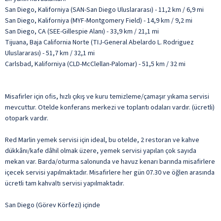
San Diego, Kaliforniya (SAN-San Diego Uluslararası) - 11,2 km / 6,9 mi
San Diego, Kaliforniya (MYF-Montgomery Field) - 14,9 km / 9,2 mi
San Diego, CA (SEE-Gillespie Alanı) - 33,9 km / 21,1 mi
Tijuana, Baja California Norte (TIJ-General Abelardo L. Rodriguez
Uluslararası) - 51,7 km / 32,1 mi
Carlsbad, Kaliforniya (CLD-McClellan-Palomar) - 51,5 km / 32 mi
Misafirler için ofis, hızlı çıkış ve kuru temizleme/çamaşır yıkama servisi
mevcuttur. Otelde konferans merkezi ve toplantı odaları vardır. (ücretli)
otopark vardır.
Red Marlin yemek servisi için ideal, bu otelde, 2 restoran ve kahve
dükkânı/kafe dâhil olmak üzere, yemek servisi yapılan çok sayıda
mekan var. Barda/oturma salonunda ve havuz kenarı barında misafirlere
içecek servisi yapılmaktadır. Misafirlere her gün 07.30 ve öğlen arasında
ücretli tam kahvaltı servisi yapılmaktadır.
San Diego (Görev Körfezi) içinde