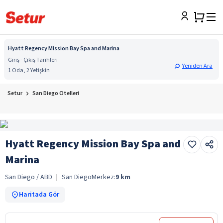
Hyatt Regency Mission Bay Spa and Marina
Giriş - Çıkış Tarihleri
Yeniden Ara
1 Oda, 2 Yetişkin
Setur
San Diego Otelleri
Hyatt Regency Mission Bay Spa and
Marina
San Diego / ABD
|
San Diego
Merkez:
9
km
Haritada Gör