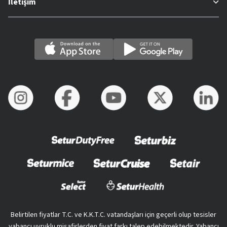
İletişim
Belirtilen fiyatlar T.C. ve K.K.T.C. vatandaşları için geçerli olup tesisler
yabancı uyruklu misafirlerden fiyat farkı talep edebilmektedir. Yabancı