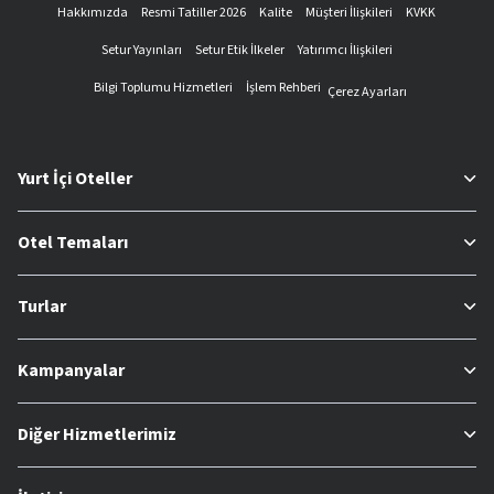
Hakkımızda
Resmi Tatiller 2026
Kalite
Müşteri İlişkileri
KVKK
Setur Yayınları
Setur Etik İlkeler
Yatırımcı İlişkileri
Bilgi Toplumu Hizmetleri
İşlem Rehberi
Çerez Ayarları
Yurt İçi Oteller
Otel Temaları
Turlar
Kampanyalar
Diğer Hizmetlerimiz