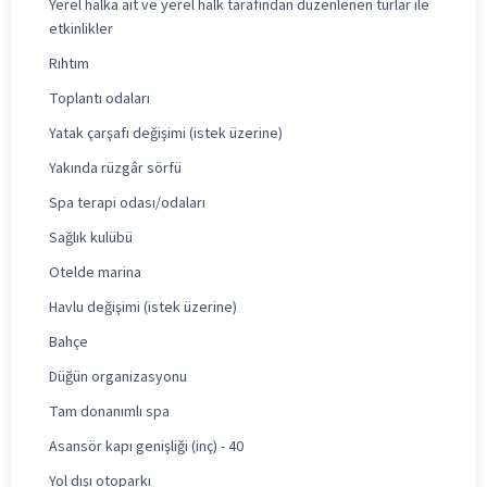
Yerel halka ait ve yerel halk tarafından düzenlenen turlar ile
etkinlikler
Rıhtım
Toplantı odaları
Yatak çarşafı değişimi (istek üzerine)
Yakında rüzgâr sörfü
Spa terapi odası/odaları
Sağlık kulübü
Otelde marina
Havlu değişimi (istek üzerine)
Bahçe
Düğün organizasyonu
Tam donanımlı spa
Asansör kapı genişliği (inç) - 40
Yol dışı otoparkı