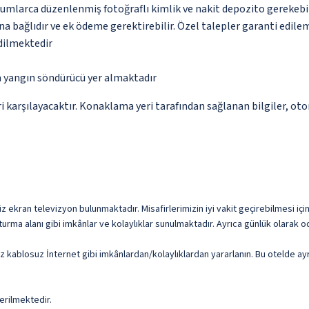
urumlarca düzenlenmiş fotoğraflı kimlik ve nakit depozito gerekebi
na bağlıdır ve ek ödeme gerektirebilir. Özel talepler garanti edile
edilmektedir
a yangın söndürücü yer almaktadır
 karşılayacaktır. Konaklama yeri tarafından sağlanan bilgiler, otoma
üz ekran televizyon bulunmaktadır. Misafirlerimizin iyi vakit geçirebilmesi içi
turma alanı gibi imkânlar ve kolaylıklar sunulmaktadır. Ayrıca günlük olarak 
iz kablosuz İnternet gibi imkânlardan/kolaylıklardan yararlanın. Bu otelde ay
erilmektedir.