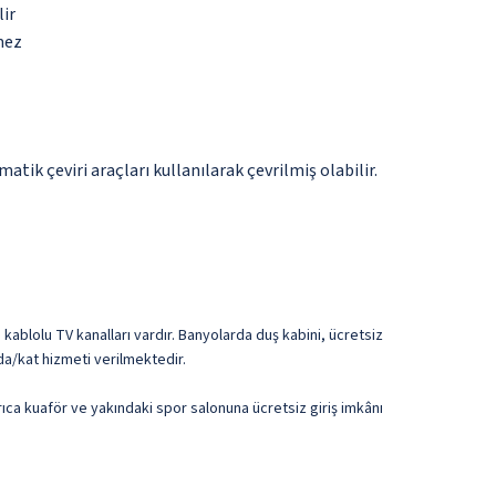
lir
mez
tik çeviri araçları kullanılarak çevrilmiş olabilir.
n kablolu TV kanalları vardır. Banyolarda duş kabini, ücretsiz
oda/kat hizmeti verilmektedir.
rıca kuaför ve yakındaki spor salonuna ücretsiz giriş imkânı