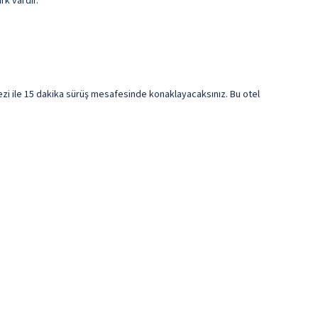
rk vardır.
i ile 15 dakika sürüş mesafesinde konaklayacaksınız. Bu otel