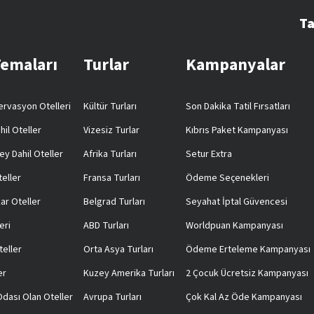
Ta
Temaları
Turlar
Kampanyalar
rvasyon Otelleri
Kültür Turları
Son Dakika Tatil Fırsatları
hil Oteller
Vizesiz Turlar
Kıbrıs Paket Kampanyası
ey Dahil Oteller
Afrika Turları
Setur Extra
teller
Fransa Turları
Ödeme Seçenekleri
ar Oteller
Belgrad Turları
Seyahat İptal Güvencesi
eri
ABD Turları
Worldpuan Kampanyası
teller
Orta Asya Turları
Ödeme Erteleme Kampanyası
er
Kuzey Amerika Turları
2 Çocuk Ücretsiz Kampanyası
 Odası Olan Oteller
Avrupa Turları
Çok Kal Az Öde Kampanyası