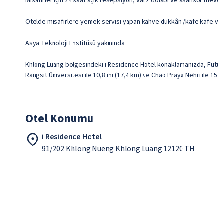
Misafirler için 24 saat açık resepsiyon, valiz dolabı ve asansör mevc
Otelde misafirlere yemek servisi yapan kahve dükkânı/kafe kafe v
Asya Teknoloji Enstitüsü yakınında
Khlong Luang bölgesindeki i Residence Hotel konaklamanızda, Futu
Rangsit Üniversitesi ile 10,8 mi (17,4 km) ve Chao Praya Nehri ile 
Otel Konumu
i Residence Hotel
91/202 Khlong Nueng Khlong Luang 12120 TH