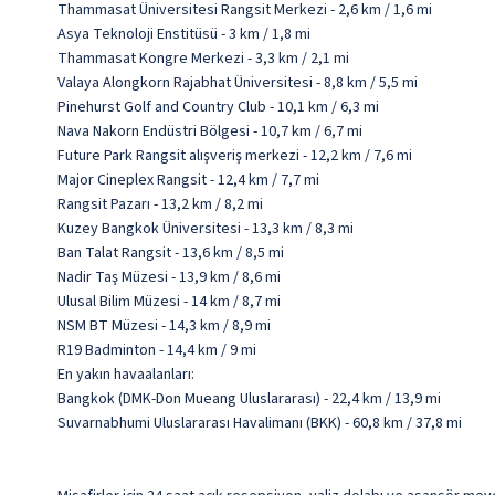
Thammasat Üniversitesi Rangsit Merkezi - 2,6 km / 1,6 mi
Asya Teknoloji Enstitüsü - 3 km / 1,8 mi
Thammasat Kongre Merkezi - 3,3 km / 2,1 mi
Valaya Alongkorn Rajabhat Üniversitesi - 8,8 km / 5,5 mi
Pinehurst Golf and Country Club - 10,1 km / 6,3 mi
Nava Nakorn Endüstri Bölgesi - 10,7 km / 6,7 mi
Future Park Rangsit alışveriş merkezi - 12,2 km / 7,6 mi
Major Cineplex Rangsit - 12,4 km / 7,7 mi
Rangsit Pazarı - 13,2 km / 8,2 mi
Kuzey Bangkok Üniversitesi - 13,3 km / 8,3 mi
Ban Talat Rangsit - 13,6 km / 8,5 mi
Nadir Taş Müzesi - 13,9 km / 8,6 mi
Ulusal Bilim Müzesi - 14 km / 8,7 mi
NSM BT Müzesi - 14,3 km / 8,9 mi
R19 Badminton - 14,4 km / 9 mi
En yakın havaalanları:
Bangkok (DMK-Don Mueang Uluslararası) - 22,4 km / 13,9 mi
Suvarnabhumi Uluslararası Havalimanı (BKK) - 60,8 km / 37,8 mi