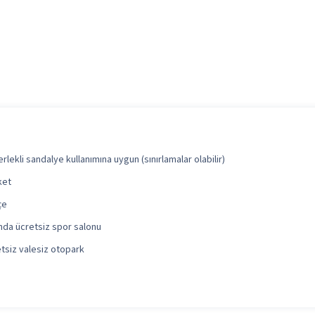
rlekli sandalye kullanımına uygun (sınırlamalar olabilir)
ket
çe
nda ücretsiz spor salonu
tsiz valesiz otopark