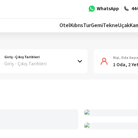
WhatsApp
444
Otel
Kıbrıs
Tur
Gemi
Tekne
Uçak
Ka
Giriş - Çıkış Tarihleri
Kişi, Oda Sayıs
Giriş - Çıkış Tarihleri
1 Oda, 2 Ye