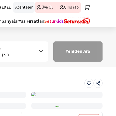
 28 22
Acenteler
Üye Ol
Giriş Yap
mpanyalar
Yaz Fırsatları
SeturKids
ı
Yeniden Ara
tişkin
Haritada Gör