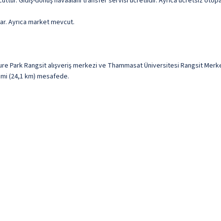
uttur. Gidiş-dönüş havaalanı transfer servisi ücretlidir. Ayrıca ücretsiz otopa
ar. Ayrıca market mevcut.
re Park Rangsit alışveriş merkezi ve Thammasat Üniversitesi Rangsit Merkez
15 mi (24,1 km) mesafede.