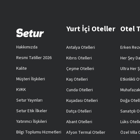
Yurt İçi Oteller
Otel 
Hakkımızda
Antalya Otelleri
Erken Reze
Resmi Tatiller 2026
Kıbrıs Otelleri
Her Şey Da
Kalite
Çeşme Otelleri
Ultra Her Ş
Müşteri İlişkileri
Kaş Otelleri
Etkinlikli O
KVKK
Cunda Otelleri
Muhafazak
Setur Yayınları
Kuşadası Otelleri
Doğa Otell
Setur Etik İlkeler
Datça Otelleri
Sanatçılı O
Yatırımcı İlişkileri
Abant Otelleri
Lüks Otell
Bilgi Toplumu Hizmetleri
Afyon Termal Oteller
Özel Villa