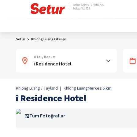
Setur Servis Turistik A.Ş.
Belge No: 728
Setur
Khlong Luang Otelleri
Otel / Konum
Khlong Luang / Tayland
|
Khlong Luang
Merkez:
5
km
i Residence Hotel
Tüm Fotoğraflar