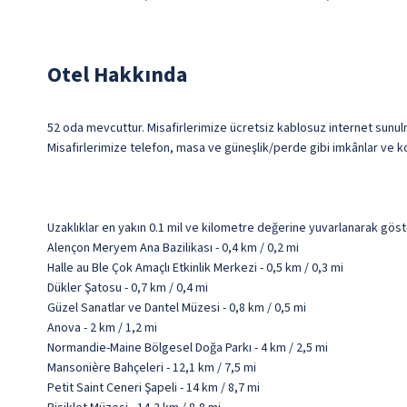
Otel Hakkında
52 oda mevcuttur. Misafirlerimize ücretsiz kablosuz internet sunulma
Misafirlerimize telefon, masa ve güneşlik/perde gibi imkânlar ve ko
Uzaklıklar en yakın 0.1 mil ve kilometre değerine yuvarlanarak göst
Alençon Meryem Ana Bazilikası - 0,4 km / 0,2 mi
Halle au Ble Çok Amaçlı Etkinlik Merkezi - 0,5 km / 0,3 mi
Dükler Şatosu - 0,7 km / 0,4 mi
Güzel Sanatlar ve Dantel Müzesi - 0,8 km / 0,5 mi
Anova - 2 km / 1,2 mi
Normandie-Maine Bölgesel Doğa Parkı - 4 km / 2,5 mi
Mansonière Bahçeleri - 12,1 km / 7,5 mi
Petit Saint Ceneri Şapeli - 14 km / 8,7 mi