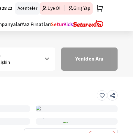
 28 22
Acenteler
Üye Ol
Giriş Yap
mpanyalar
Yaz Fırsatları
SeturKids
ı
Yeniden Ara
tişkin
Haritada Gör