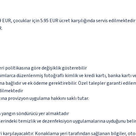
.9 EUR, çocuklar için 5.95 EUR ücret karşılığında servis edilmektedir
R.
eri politikasına göre değişiklik gösterebilir
umlarca düzenlenmiş fotoğraflı kimlik ve kredi kartı, banka kartı v
na bağlıdır ve ek ödeme gerektirebilir. Özel talepler garanti edile
edilmektedir
tına provizyon uygulama hakkını saklı tutar.
a yangın söndürücü yer almaktadır
erindeki temizlik ve dezenfeksiyon uygulamalarına uyduğunu beli
 karşılayacaktır. Konaklama yeri tarafından sağlanan bilgiler, otoma