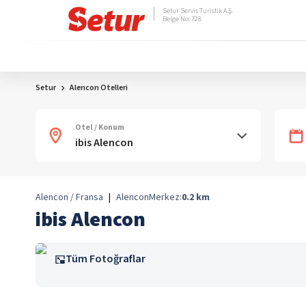
Setur Servis Turistik A.Ş.
Belge No: 728
Setur
Alencon Otelleri
Otel / Konum
Alencon / Fransa
|
Alencon
Merkez:
0.2
km
ibis Alencon
Tüm Fotoğraflar