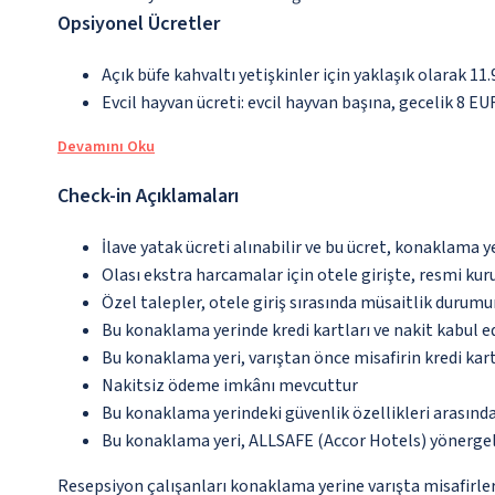
Opsiyonel Ücretler
Açık büfe kahvaltı yetişkinler için yaklaşık olarak 11
Evcil hayvan ücreti: evcil hayvan başına, gecelik 8 EU
Devamını Oku
Check-in Açıklamaları
İlave yatak ücreti alınabilir ve bu ücret, konaklama y
Olası ekstra harcamalar için otele girişte, resmi kur
Özel talepler, otele giriş sırasında müsaitlik durumu
Bu konaklama yerinde kredi kartları ve nakit kabul 
Bu konaklama yeri, varıştan önce misafirin kredi kar
Nakitsiz ödeme imkânı mevcuttur
Bu konaklama yerindeki güvenlik özellikleri arasınd
Bu konaklama yeri, ALLSAFE (Accor Hotels) yönergel
Resepsiyon çalışanları konaklama yerine varışta misafirleri