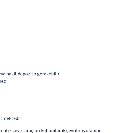
eya nakit depozito gerekebilir
mez
rtmektedir.
tik çeviri araçları kullanılarak çevrilmiş olabilir.