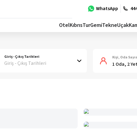
WhatsApp
444
Otel
Kıbrıs
Tur
Gemi
Tekne
Uçak
Ka
Giriş - Çıkış Tarihleri
Kişi, Oda Sayıs
Giriş - Çıkış Tarihleri
1 Oda, 2 Ye