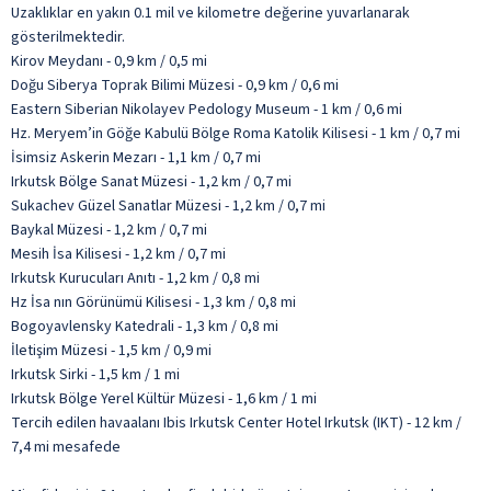
Uzaklıklar en yakın 0.1 mil ve kilometre değerine yuvarlanarak
gösterilmektedir.
Kirov Meydanı - 0,9 km / 0,5 mi
Doğu Siberya Toprak Bilimi Müzesi - 0,9 km / 0,6 mi
Eastern Siberian Nikolayev Pedology Museum - 1 km / 0,6 mi
Hz. Meryem’in Göğe Kabulü Bölge Roma Katolik Kilisesi - 1 km / 0,7 mi
İsimsiz Askerin Mezarı - 1,1 km / 0,7 mi
Irkutsk Bölge Sanat Müzesi - 1,2 km / 0,7 mi
Sukachev Güzel Sanatlar Müzesi - 1,2 km / 0,7 mi
Baykal Müzesi - 1,2 km / 0,7 mi
Mesih İsa Kilisesi - 1,2 km / 0,7 mi
Irkutsk Kurucuları Anıtı - 1,2 km / 0,8 mi
Hz İsa nın Görünümü Kilisesi - 1,3 km / 0,8 mi
Bogoyavlensky Katedrali - 1,3 km / 0,8 mi
İletişim Müzesi - 1,5 km / 0,9 mi
Irkutsk Sirki - 1,5 km / 1 mi
Irkutsk Bölge Yerel Kültür Müzesi - 1,6 km / 1 mi
Tercih edilen havaalanı Ibis Irkutsk Center Hotel Irkutsk (IKT) - 12 km /
7,4 mi mesafede