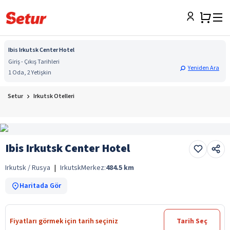
Ibis Irkutsk Center Hotel
Giriş - Çıkış Tarihleri
Yeniden Ara
1 Oda, 2 Yetişkin
Setur
Irkutsk Otelleri
Ibis Irkutsk Center Hotel
Irkutsk / Rusya
|
Irkutsk
Merkez:
484.5
km
Haritada Gör
Fiyatları görmek için tarih seçiniz
Tarih Seç