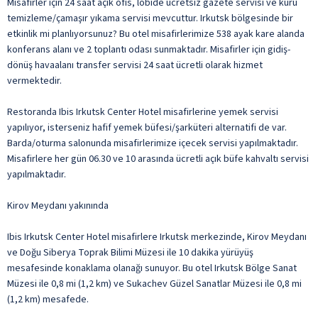
Misafirler için 24 saat açık ofis, lobide ücretsiz gazete servisi ve kuru
temizleme/çamaşır yıkama servisi mevcuttur. Irkutsk bölgesinde bir
etkinlik mi planlıyorsunuz? Bu otel misafirlerimize 538 ayak kare alanda
konferans alanı ve 2 toplantı odası sunmaktadır. Misafirler için gidiş-
dönüş havaalanı transfer servisi 24 saat ücretli olarak hizmet
vermektedir.
Restoranda Ibis Irkutsk Center Hotel misafirlerine yemek servisi
yapılıyor, isterseniz hafif yemek büfesi/şarküteri alternatifi de var.
Barda/oturma salonunda misafirlerimize içecek servisi yapılmaktadır.
Misafirlere her gün 06.30 ve 10 arasında ücretli açık büfe kahvaltı servisi
yapılmaktadır.
Kirov Meydanı yakınında
Ibis Irkutsk Center Hotel misafirlere Irkutsk merkezinde, Kirov Meydanı
ve Doğu Siberya Toprak Bilimi Müzesi ile 10 dakika yürüyüş
mesafesinde konaklama olanağı sunuyor. Bu otel Irkutsk Bölge Sanat
Müzesi ile 0,8 mi (1,2 km) ve Sukachev Güzel Sanatlar Müzesi ile 0,8 mi
(1,2 km) mesafede.