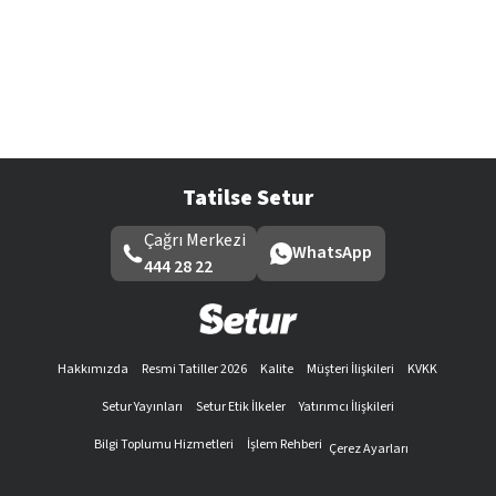
Tatilse Setur
Çağrı Merkezi
WhatsApp
444 28 22
Hakkımızda
Resmi Tatiller 2026
Kalite
Müşteri İlişkileri
KVKK
Setur Yayınları
Setur Etik İlkeler
Yatırımcı İlişkileri
Bilgi Toplumu Hizmetleri
İşlem Rehberi
Çerez Ayarları