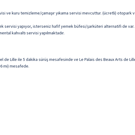
rvisi ve kuru temizleme/çamaşır yıkama servisi mevcuttur. (ücretli) otopark v
ervisi yapıyor, isterseniz hafif yemek büfesi/şarküteri alternatifi de var
nental kahvaltı servisi yapılmaktadır.
el de Lille ile 5 dakika sürüş mesafesinde ve Le Palais des Beaux Arts de Li
3,6 mi) mesafede.