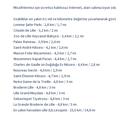
Misafirlerimiz için ücretsiz kablosuz İnternet, atari salonu/oyun o
Uzaklıklar en yakın 0.1 mil ve kilometre değerine yuvarlanarak göst
Lomme Şehir Parkı - 2,8 km / 1,7 mi
Citadel de Lille - 3,2 km / 2 mi
Zoo de Lille Hayvanat Bahçesi - 3,4 km / 2,1 mi
Palais Rameau - 3,9 km / 2,4 mi
Saint-André Kilisesi - 4,1 km / 2,6 mi
Maison Folie Wazemmes - 4,3 km / 2,7 mi
Wazemmes Kapalı Pazarı - 4,4 km / 2,7 mi
Charles de Gaulle ün Doğduğu Ev Müzesi - 4,4 km / 2,8 mi
Nouveau Siecle - 4,6 km / 2,9 mi
Saint-Étienne Kilisesi - 4,7 km / 2,9 mi
Notre Dame de la Treille - 4,8 km / 3 mi
Braderie Lille - 4,8 km / 3 mi
Lille Grand Meydanı - 4,8 km / 3 mi
Sebastopol Tiyatrosu - 4,8 km / 3 mi
La Grande Braderie de Lille - 4,8 km / 3 mi
En yakın havaalanı Lille (LIL-Lesquin) - 23,5 km / 14,6 mi