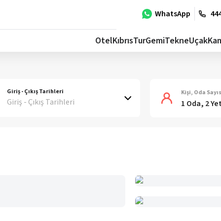
WhatsApp
444
Otel
Kıbrıs
Tur
Gemi
Tekne
Uçak
Ka
Giriş - Çıkış Tarihleri
Kişi, Oda Sayıs
Giriş - Çıkış Tarihleri
1 Oda, 2 Ye