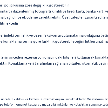
eri politikasına göre değişiklik gösterebilir
umlarca düzenlenmiş fotoğraflı kimlik ve kredi kartı, banka kartı v
na bağlıdır ve ek ödeme gerektirebilir. Özel talepler garanti edile
edilmektedir
erindeki temizlik ve dezenfeksiyon uygulamalarına uyduğunu beli
 ve konaklama yerine göre farklılık gösterebileceğini lütfen unutm
lerin önceden rezervasyon onayındaki bilgileri kullanarak konakla
ktır. Konaklama yeri tarafından sağlanan bilgiler, otomatik çeviri a
 ücretsiz kablolu ve kablosuz internet erişimi sunulmaktadır. Misafirlerimizin 
ze telefon, emanet kasası ve masa gibi imkânlar ve kolaylıklar sunulmaktadı