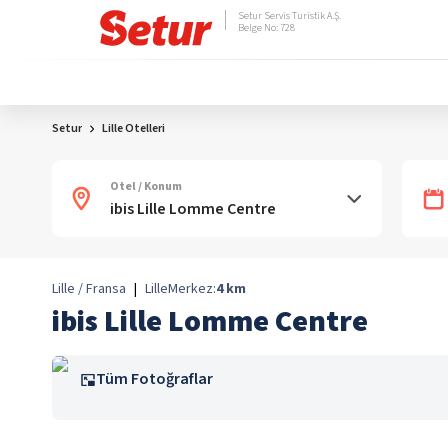
Setur Servis Turistik A.Ş.
Belge No: 728
Setur
Lille Otelleri
Otel / Konum
Lille / Fransa
|
Lille
Merkez:
4
km
ibis Lille Lomme Centre
Tüm Fotoğraflar