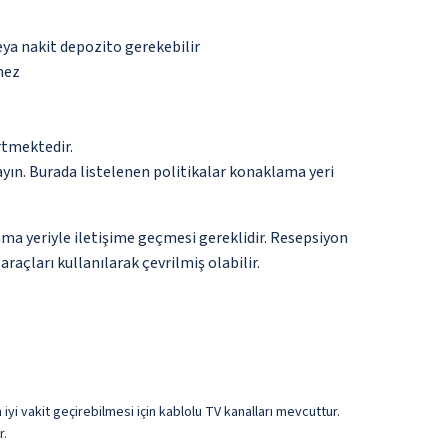
eya nakit depozito gerekebilir
mez
rtmektedir.
ayın. Burada listelenen politikalar konaklama yeri
ma yeriyle iletişime geçmesi gereklidir. Resepsiyon
raçları kullanılarak çevrilmiş olabilir.
iyi vakit geçirebilmesi için kablolu TV kanalları mevcuttur.
r.