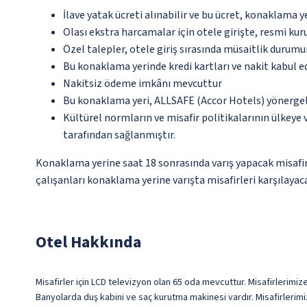
İlave yatak ücreti alınabilir ve bu ücret, konaklama y
Olası ekstra harcamalar için otele girişte, resmi kur
Özel talepler, otele giriş sırasında müsaitlik durumu
Bu konaklama yerinde kredi kartları ve nakit kabul 
Nakitsiz ödeme imkânı mevcuttur
Bu konaklama yeri, ALLSAFE (Accor Hotels) yönergel
Kültürel normların ve misafir politikalarının ülkeye
tarafından sağlanmıştır.
Konaklama yerine saat 18 sonrasında varış yapacak misafir
çalışanları konaklama yerine varışta misafirleri karşılayaca
Otel Hakkında
Misafirler için LCD televizyon olan 65 oda mevcuttur. Misafirlerimize
Banyolarda duş kabini ve saç kurutma makinesi vardır. Misafirlerimi