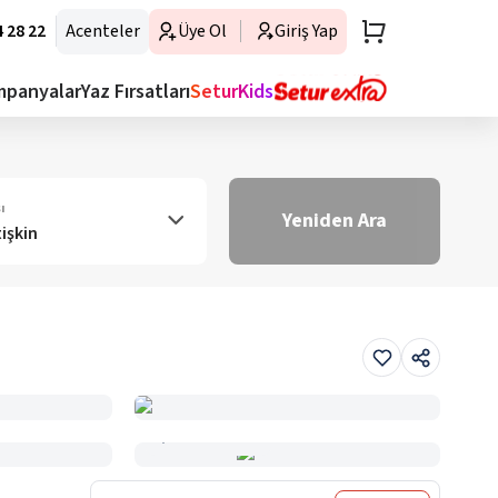
 28 22
Acenteler
Üye Ol
Giriş Yap
mpanyalar
Yaz Fırsatları
SeturKids
ı
Yeniden Ara
tişkin
Haritada Gör