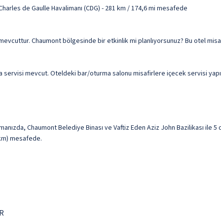
 Charles de Gaulle Havalimanı (CDG) - 281 km / 174,6 mi mesafede
rvisi mevcuttur. Chaumont bölgesinde bir etkinlik mi planlıyorsunuz? Bu otel mi
da servisi mevcut. Oteldeki bar/oturma salonu misafirlere içecek servisi yapı
nızda, Chaumont Belediye Binası ve Vaftiz Eden Aziz John Bazilikası ile 5
5 km) mesafede.
FR