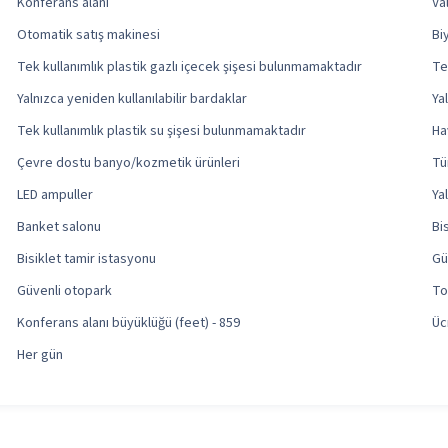
Konferans alanı
Va
Otomatik satış makinesi
Bi
Tek kullanımlık plastik gazlı içecek şişesi bulunmamaktadır
Te
Yalnızca yeniden kullanılabilir bardaklar
Ya
Tek kullanımlık plastik su şişesi bulunmamaktadır
Ha
Çevre dostu banyo/kozmetik ürünleri
Tü
LED ampuller
Ya
Banket salonu
Bi
Bisiklet tamir istasyonu
Gü
Güvenli otopark
To
Konferans alanı büyüklüğü (feet) - 859
Üc
Her gün