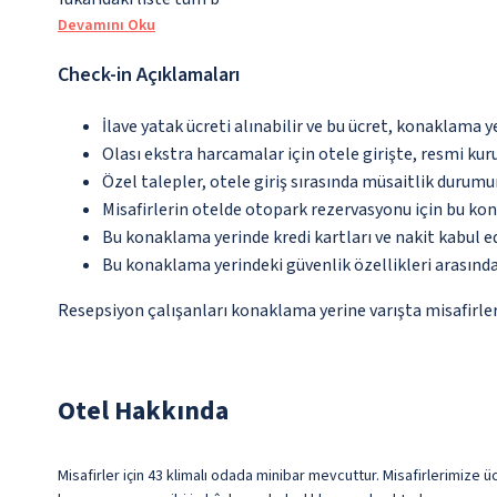
Devamını Oku
Check-in Açıklamaları
İlave yatak ücreti alınabilir ve bu ücret, konaklama y
Olası ekstra harcamalar için otele girişte, resmi kur
Özel talepler, otele giriş sırasında müsaitlik durumu
Misafirlerin otelde otopark rezervasyonu için bu ko
Bu konaklama yerinde kredi kartları ve nakit kabul 
Bu konaklama yerindeki güvenlik özellikleri arasınd
Resepsiyon çalışanları konaklama yerine varışta misafirleri
Otel Hakkında
Misafirler için 43 klimalı odada minibar mevcuttur. Misafirlerimize ü