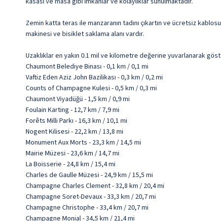
kasası ve masa gibi imkânlar ve kolaylıklar sunulmaktadır.
Zemin katta teras ile manzaranın tadını çıkartın ve ücretsiz kablosu
makinesi ve bisiklet saklama alanı vardır.
Uzaklıklar en yakın 0.1 mil ve kilometre değerine yuvarlanarak göst
Chaumont Belediye Binası - 0,1 km / 0,1 mi
Vaftiz Eden Aziz John Bazilikası - 0,3 km / 0,2 mi
Counts of Champagne Kulesi - 0,5 km / 0,3 mi
Chaumont Viyadüğü - 1,5 km / 0,9 mi
Foulain Karting - 12,7 km / 7,9 mi
Forêts Milli Parkı - 16,3 km / 10,1 mi
Nogent Kilisesi - 22,2 km / 13,8 mi
Monument Aux Morts - 23,3 km / 14,5 mi
Mairie Müzesi - 23,6 km / 14,7 mi
La Boisserie - 24,8 km / 15,4 mi
Charles de Gaulle Müzesi - 24,9 km / 15,5 mi
Champagne Charles Clement - 32,8 km / 20,4 mi
Champagne Soret-Devaux - 33,3 km / 20,7 mi
Champagne Christophe - 33,4 km / 20,7 mi
Champagne Monial - 34,5 km / 21,4 mi