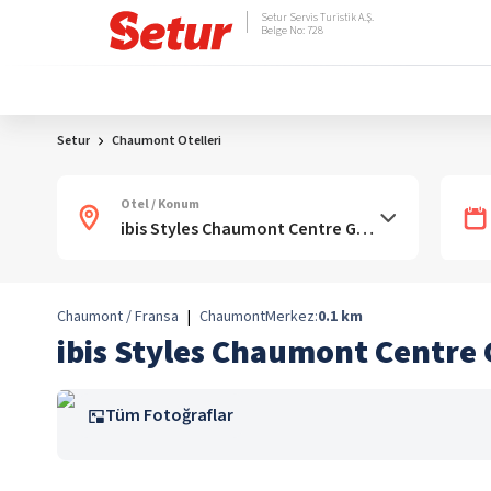
Setur Servis Turistik A.Ş.
Belge No: 728
Setur
Chaumont Otelleri
Otel / Konum
Chaumont / Fransa
|
Chaumont
Merkez:
0.1
km
ibis Styles Chaumont Centre
Tüm Fotoğraflar