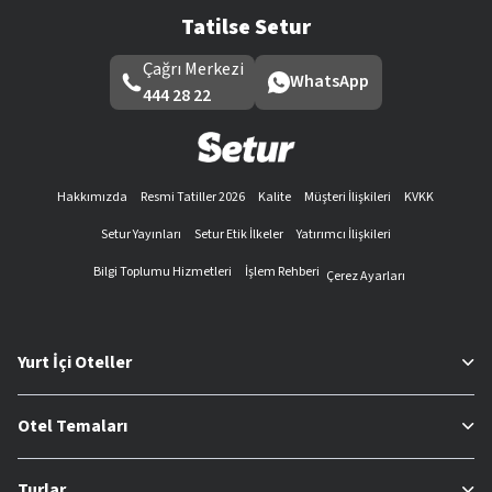
Tatilse Setur
Çağrı Merkezi
WhatsApp
444 28 22
Hakkımızda
Resmi Tatiller 2026
Kalite
Müşteri İlişkileri
KVKK
Setur Yayınları
Setur Etik İlkeler
Yatırımcı İlişkileri
Bilgi Toplumu Hizmetleri
İşlem Rehberi
Çerez Ayarları
Yurt İçi Oteller
Otel Temaları
Turlar