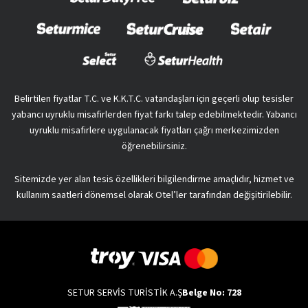
Belirtilen fiyatlar T.C. ve K.K.T.C. vatandaşları için geçerli olup tesisler
yabancı uyruklu misafirlerden fiyat farkı talep edebilmektedir. Yabancı
uyruklu misafirlere uygulanacak fiyatları çağrı merkezimizden
öğrenebilirsiniz.
Sitemizde yer alan tesis özellikleri bilgilendirme amaçlıdır, hizmet ve
kullanım saatleri dönemsel olarak Otel’ler tarafından değişitirilebilir.
SETUR SERVİS TURİSTİK A.Ş
Belge No: 728