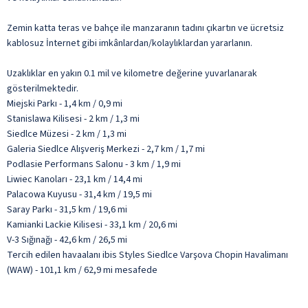
Zemin katta teras ve bahçe ile manzaranın tadını çıkartın ve ücretsiz
kablosuz İnternet gibi imkânlardan/kolaylıklardan yararlanın.
Uzaklıklar en yakın 0.1 mil ve kilometre değerine yuvarlanarak
gösterilmektedir.
Miejski Parkı - 1,4 km / 0,9 mi
Stanislawa Kilisesi - 2 km / 1,3 mi
Siedlce Müzesi - 2 km / 1,3 mi
Galeria Siedlce Alışveriş Merkezi - 2,7 km / 1,7 mi
Podlasie Performans Salonu - 3 km / 1,9 mi
Liwiec Kanoları - 23,1 km / 14,4 mi
Palacowa Kuyusu - 31,4 km / 19,5 mi
Saray Parkı - 31,5 km / 19,6 mi
Kamianki Lackie Kilisesi - 33,1 km / 20,6 mi
V-3 Sığınağı - 42,6 km / 26,5 mi
Tercih edilen havaalanı ibis Styles Siedlce Varşova Chopin Havalimanı
(WAW) - 101,1 km / 62,9 mi mesafede