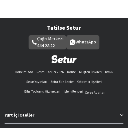
Tatilse Setur
Çağrı Merkezi
WhatsApp
444 28 22
Hakkımızda
Resmi Tatiller 2026
Kalite
Müşteri İlişkileri
KVKK
Setur Yayınları
Setur Etik İlkeler
Yatırımcı İlişkileri
Bilgi Toplumu Hizmetleri
İşlem Rehberi
Çerez Ayarları
Yurt İçi Oteller