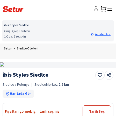
ibis Styles Siedlce
Giriş - Çıkış Tarihleri
Yeniden Ara
1 Oda, 2 Yetişkin
Setur
Siedlce Otelleri
ibis Styles Siedlce
Siedlce / Polonya
|
Siedlce
Merkez:
2.2
km
Haritada Gör
Fiyatları görmek için tarih seçiniz
Tarih Seç