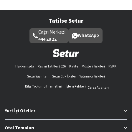
Tatilse Setur
Çağrı Merkezi
WhatsApp
444 28 22
Hakkımızda
Resmi Tatiller 2026
Kalite
Müşteri İlişkileri
KVKK
Setur Yayınları
Setur Etik İlkeler
Yatırımcı İlişkileri
Bilgi Toplumu Hizmetleri
İşlem Rehberi
Çerez Ayarları
Yurt İçi Oteller
Otel Temaları