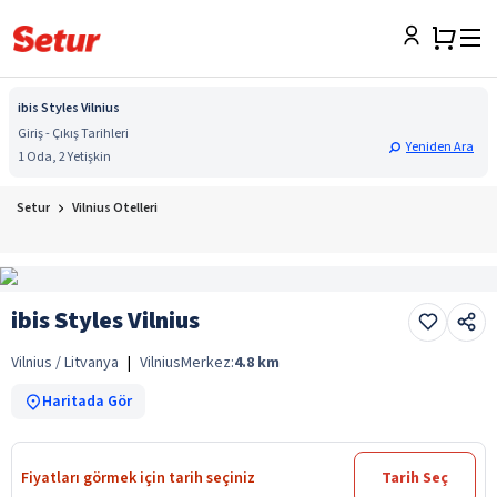
ibis Styles Vilnius
Giriş - Çıkış Tarihleri
Yeniden Ara
1 Oda, 2 Yetişkin
Setur
Vilnius Otelleri
ibis Styles Vilnius
Vilnius / Litvanya
|
Vilnius
Merkez:
4.8
km
Haritada Gör
Fiyatları görmek için tarih seçiniz
Tarih Seç