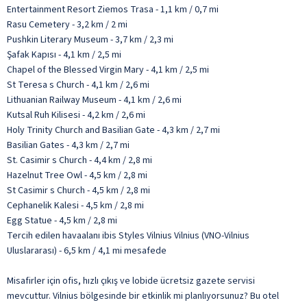
Entertainment Resort Ziemos Trasa - 1,1 km / 0,7 mi
Rasu Cemetery - 3,2 km / 2 mi
Pushkin Literary Museum - 3,7 km / 2,3 mi
Şafak Kapısı - 4,1 km / 2,5 mi
Chapel of the Blessed Virgin Mary - 4,1 km / 2,5 mi
St Teresa s Church - 4,1 km / 2,6 mi
Lithuanian Railway Museum - 4,1 km / 2,6 mi
Kutsal Ruh Kilisesi - 4,2 km / 2,6 mi
Holy Trinity Church and Basilian Gate - 4,3 km / 2,7 mi
Basilian Gates - 4,3 km / 2,7 mi
St. Casimir s Church - 4,4 km / 2,8 mi
Hazelnut Tree Owl - 4,5 km / 2,8 mi
St Casimir s Church - 4,5 km / 2,8 mi
Cephanelik Kalesi - 4,5 km / 2,8 mi
Egg Statue - 4,5 km / 2,8 mi
Tercih edilen havaalanı ibis Styles Vilnius Vilnius (VNO-Vilnius
Uluslararası) - 6,5 km / 4,1 mi mesafede
Misafirler için ofis, hızlı çıkış ve lobide ücretsiz gazete servisi
mevcuttur. Vilnius bölgesinde bir etkinlik mi planlıyorsunuz? Bu otel