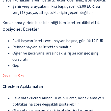
Sizden konaklama yerinde şu ücretleri ödemeniz istenecektir:
Şehir vergisi uygulanır: kişi başı, gecelik 2.00 EUR. Bu
vergi 18 yaş yaş altı çocuklar için geçerli değildir.
Konaklama yerinin bize bildirdiği tüm ücretleri dâhil ettik.
Opsiyonel Ücretler
Evcil hayvan ücreti: evcil hayvan başına, günlük 12 EUR.
Rehber hayvanlar ücretten muaftır
Öğlen ve gece yarısı arasındaki girişler için geç giriş
ücreti alınır
Geç
Devamını Oku
Check-in Açıklamaları
İlave yatak ücreti alınabilir ve bu ücret, konaklama yeri
politikasına göre değişiklik gösterebilir
Olası ekstra harcamalar için otele girişte, resmi